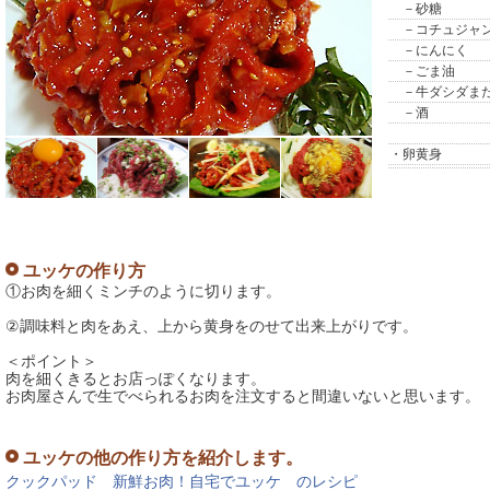
－砂糖
－コチュジャ
－にんにく
－ごま油
－牛ダシダま
－酒
・卵黄身
ユッケの作り方
①お肉を細くミンチのように切ります。
②調味料と肉をあえ、上から黄身をのせて出来上がりです。
＜ポイント＞
肉を細くきるとお店っぽくなります。
お肉屋さんで生でべられるお肉を注文すると間違いないと思います。
ユッケの他の作り方を紹介します。
クックパッド 新鮮お肉！自宅でユッケ のレシピ