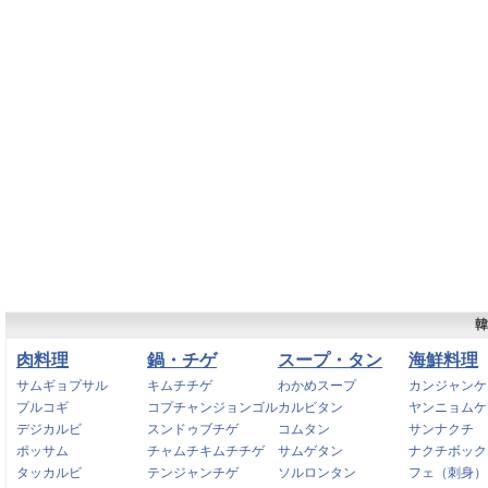
韓
肉料理
鍋・チゲ
スープ・タン
海鮮料理
サムギョプサル
キムチチゲ
わかめスープ
カンジャンケ
プルコギ
コプチャンジョンゴル
カルビタン
ヤンニョムケ
デジカルビ
スンドゥブチゲ
コムタン
サンナクチ
ポッサム
チャムチキムチチゲ
サムゲタン
ナクチボック
タッカルビ
テンジャンチゲ
ソルロンタン
フェ（刺身）