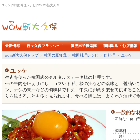
ユッケの韓国料理レシピのWOW新大久保
最新情報
新大久保フラッシュ！
韓流男子捜索隊
韓国料理・お店情報
wow新大久保トップ
＞
韓国の豆知識
＞
韓国料理レシピ
＞
肉料理
＞
ユッケ
ユッケ
生肉を使った韓国式のタルタルステーキ様の料理です。
生の牛肉を細切りにし、ゴマやネギ、松の実などの薬味と、醤油や
ン、ナシの果汁などの調味料で和え、中央に卵黄を乗せて供するこ
りを添えることも多く見られます。食べる際には、よくかき混ぜて
一般的な
・新鮮な牛肉｛
・調味料
－醤油