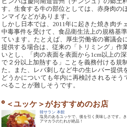
ビンバは慶尚南道晋州（チンジュ）の郷土
す。生食する牛の部位としては、赤身肉の
ンマイなどがあります。
しかし日本では、2011年に起きた焼き肉チ
中毒事件を受けて、食品衛生法上の規格基
ています。たとえば、厚生労働省の審議会
提供する場合は、従来の「トリミング」作
いとし、「肉の表面を表面から1cm以上の深
で２分以上加熱する」ことを義務付ける規
た。また、レバ刺しなど牛の生レバー提供
どうかについても年内に再検討されるそう
べることが難しそうです。
＜ユッケ＞がおすすめのお店
韓サラン 本館
塩見のあるユッケで、後を引く美味しさです。き
アマカラのたれが絶品！