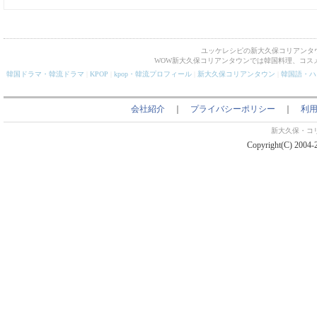
ユッケレシピの新大久保コリアンタ
WOW新大久保コリアンタウンでは韓国料理、コス
韓国ドラマ・韓流ドラマ
|
KPOP
|
kpop・韓流プロフィール
|
新大久保コリアンタウン
|
韓国語・ハ
会社紹介
｜
プライバシーポリシー
｜
利
新大久保・コ
Copyright(C) 2004-