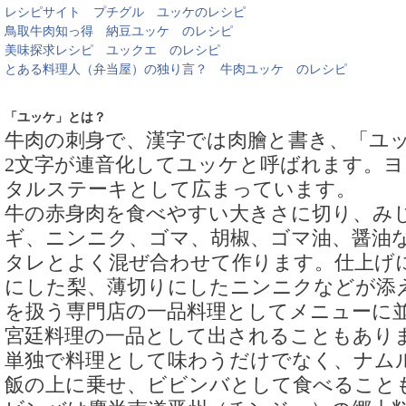
レシピサイト プチグル ユッケのレシピ
鳥取牛肉知っ得 納豆ユッケ のレシピ
美味探求レシピ ユックエ のレシピ
とある料理人（弁当屋）の独り言？ 牛肉ユッケ のレシピ
「ユッケ」とは？
牛肉の刺身で、漢字では肉膾と書き、「ユ
2文字が連音化してユッケと呼ばれます。
タルステーキとして広まっています。
牛の赤身肉を食べやすい大きさに切り、み
ギ、ニンニク、ゴマ、胡椒、ゴマ油、醤油
タレとよく混ぜ合わせて作ります。仕上げ
にした梨、薄切りにしたニンニクなどが添
を扱う専門店の一品料理としてメニューに
宮廷料理の一品として出されることもあり
単独で料理として味わうだけでなく、ナム
飯の上に乗せ、ビビンバとして食べること