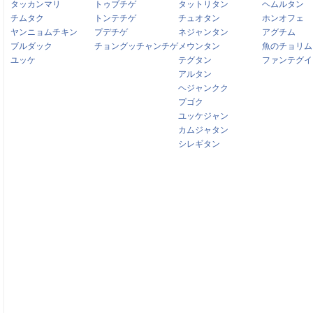
タッカンマリ
トゥブチゲ
タットリタン
ヘムルタン
チムタク
トンテチゲ
チュオタン
ホンオフェ
ヤンニョムチキン
プデチゲ
ネジャンタン
アグチム
ブルダック
チョングッチャンチゲ
メウンタン
魚のチョリム
ユッケ
テグタン
ファンテグイ
アルタン
ヘジャンクク
プゴク
ユッケジャン
カムジャタン
シレギタン