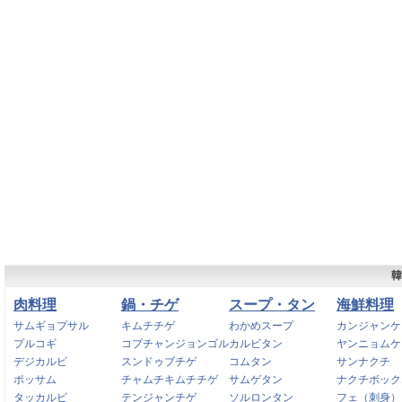
韓
肉料理
鍋・チゲ
スープ・タン
海鮮料理
サムギョプサル
キムチチゲ
わかめスープ
カンジャンケ
プルコギ
コプチャンジョンゴル
カルビタン
ヤンニョムケ
デジカルビ
スンドゥブチゲ
コムタン
サンナクチ
ポッサム
チャムチキムチチゲ
サムゲタン
ナクチボック
タッカルビ
テンジャンチゲ
ソルロンタン
フェ（刺身）