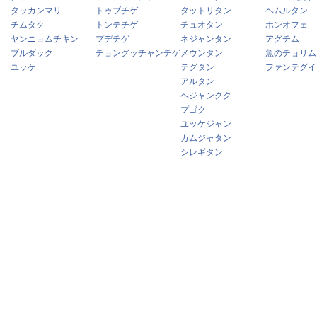
タッカンマリ
トゥブチゲ
タットリタン
ヘムルタン
チムタク
トンテチゲ
チュオタン
ホンオフェ
ヤンニョムチキン
プデチゲ
ネジャンタン
アグチム
ブルダック
チョングッチャンチゲ
メウンタン
魚のチョリム
ユッケ
テグタン
ファンテグイ
アルタン
ヘジャンクク
プゴク
ユッケジャン
カムジャタン
シレギタン