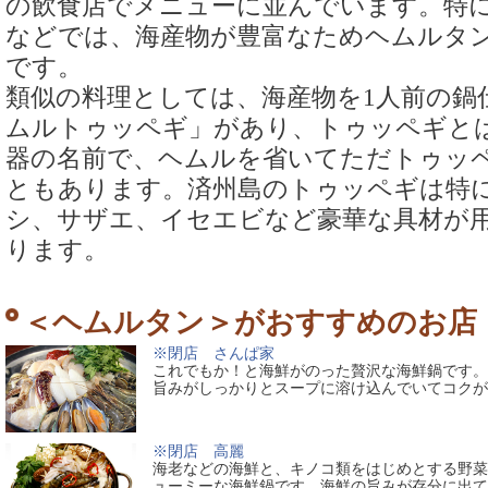
の飲食店でメニューに並んでいます。特
などでは、海産物が豊富なためヘムルタ
です。
類似の料理としては、海産物を1人前の鍋
ムルトゥッペギ」があり、トゥッペギと
器の名前で、ヘムルを省いてただトゥッ
ともあります。済州島のトゥッペギは特
シ、サザエ、イセエビなど豪華な具材が
ります。
＜ヘムルタン＞がおすすめのお店
※閉店 さんぱ家
これでもか！と海鮮がのった贅沢な海鮮鍋です。
旨みがしっかりとスープに溶け込んでいてコクが
※閉店 高麗
海老などの海鮮と、キノコ類をはじめとする野菜
ューミーな海鮮鍋です。海鮮の旨みが存分に出て