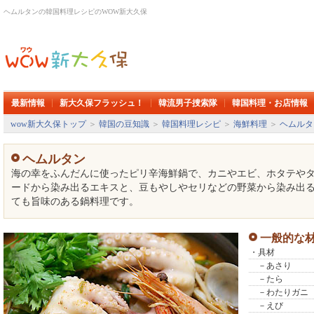
ヘムルタンの韓国料理レシピのWOW新大久保
最新情報
新大久保フラッシュ！
韓流男子捜索隊
韓国料理・お店情報
wow新大久保トップ
＞
韓国の豆知識
＞
韓国料理レシピ
＞
海鮮料理
＞
ヘムルタ
ヘムルタン
海の幸をふんだんに使ったピリ辛海鮮鍋で、カニやエビ、ホタテや
ードから染み出るエキスと、豆もやしやセリなどの野菜から染み出
ても旨味のある鍋料理です。
一般的な
・具材
－あさり
－たら
－わたりガニ
－えび