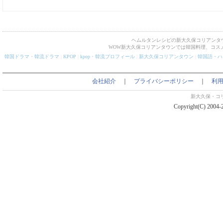
ヘムルタンレシピの新大久保コリアンタ
WOW新大久保コリアンタウンでは韓国料理、コス
韓国ドラマ・韓流ドラマ
|
KPOP
|
kpop・韓流プロフィール
|
新大久保コリアンタウン
|
韓国語・ハ
会社紹介
｜
プライバシーポリシー
｜
利
新大久保・コ
Copyright(C) 2004-