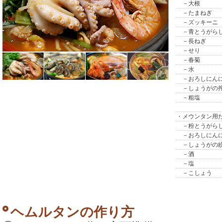
－大根
－たまねぎ
－ズッキーニ
－青とうがら
－長ねぎ
－せり
－春菊
－水
－おろしにん
－しょうがの
－粗塩
・メウンタン用
－粉とうがら
－おろしにん
－しょうがの
－酒
－塩
－こしょう
ヘムルタンの作り方