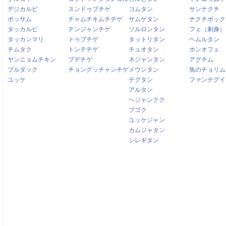
デジカルビ
スンドゥブチゲ
コムタン
サンナクチ
ポッサム
チャムチキムチチゲ
サムゲタン
ナクチボック
タッカルビ
テンジャンチゲ
ソルロンタン
フェ（刺身）
タッカンマリ
トゥブチゲ
タットリタン
ヘムルタン
チムタク
トンテチゲ
チュオタン
ホンオフェ
ヤンニョムチキン
プデチゲ
ネジャンタン
アグチム
ブルダック
チョングッチャンチゲ
メウンタン
魚のチョリム
ユッケ
テグタン
ファンテグイ
アルタン
ヘジャンクク
プゴク
ユッケジャン
カムジャタン
シレギタン