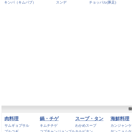
キンパ（キムパブ）
スンデ
チョッパル(豚足)
韓
肉料理
鍋・チゲ
スープ・タン
海鮮料理
サムギョプサル
キムチチゲ
わかめスープ
カンジャンケ
プルコギ
コプチャンジョンゴル
カルビタン
ヤンニョムケ