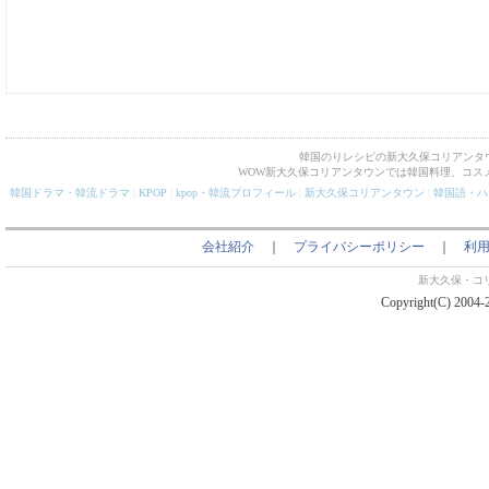
韓国のりレシピの新大久保コリアンタ
WOW新大久保コリアンタウンでは韓国料理、コス
韓国ドラマ・韓流ドラマ
|
KPOP
|
kpop・韓流プロフィール
|
新大久保コリアンタウン
|
韓国語・ハ
会社紹介
｜
プライバシーポリシー
｜
利
新大久保・コ
Copyright(C) 2004-