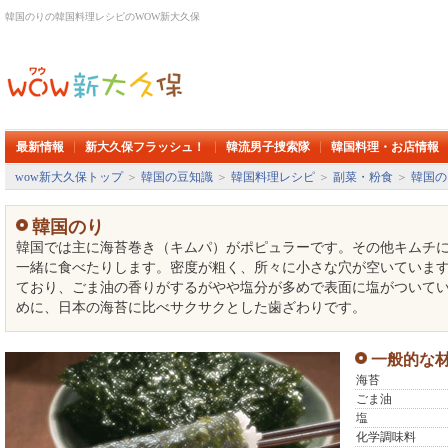
韓国のりの韓国料理レシピのWOW新大久保
最新情報
新大久保フラッシュ！
韓流男子捜索隊
韓国料理・お店情報
wow新大久保トップ
＞
韓国の豆知識
＞
韓国料理レシピ
＞
副菜・粉食
＞
韓国の
韓国のり
韓国では主に海苔巻き（キムパ）がポピュラーです。その他キムチ
一緒に食べたりします。密度が粗く、所々に小さな穴が空いていま
ており、ごま油の香りがするがやや塩分が多めで表面に塩がついて
めに、日本の海苔に比べサクサクとした歯ざわりです。
一般的な
海苔
ごま油
塩
化学調味料