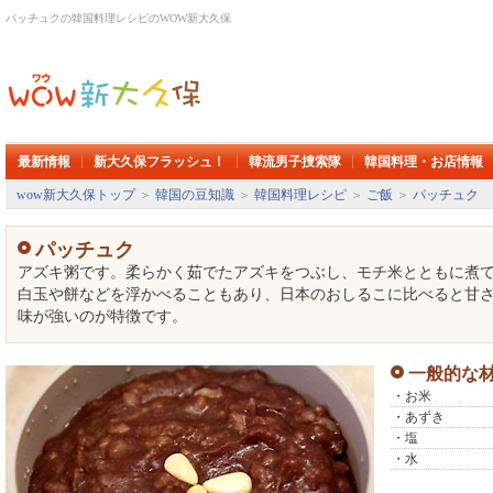
パッチュクの韓国料理レシピのWOW新大久保
最新情報
新大久保フラッシュ！
韓流男子捜索隊
韓国料理・お店情報
wow新大久保トップ
＞
韓国の豆知識
＞
韓国料理レシピ
＞
ご飯
＞
パッチュク
パッチュク
アズキ粥です。柔らかく茹でたアズキをつぶし、モチ米とともに煮
白玉や餅などを浮かべることもあり、日本のおしるこに比べると甘
味が強いのが特徴です。
一般的な
・お米
・あずき
・塩
・水