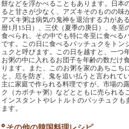
餅などを浮かべることもあります。日本
ると甘さが少なく、アズキそのものの味
アズキ粥は病気の鬼神を退治する力があ
暦1月15日）、三伏（夏季の庚日）、冬至
食べられ、その中でも特に冬至に食べる
です。この日に食べるパッチュクをトン
ュクと呼びます。この日を越すと、一つ
お粥の中に入れるお団子を年齢の数だけ
ります。また、このお粥を家のあちこち
と、厄を防ぎ、鬼を追い払うと言われて
主に家庭で作られる料理ですが、市場の
ク（カボチャ粥）などとともに売られる
インスタントやレトルトのパッチュクも
ます。
その他の韓国料理レシピ