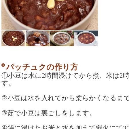
パッチュクの作り方
①小豆は水に2時間浸けてから煮、米は2
す。
②小豆は水を入れてから柔らかくなるま
③茹で小豆は裏ごしをします。
④鍋に浸けたお米と水を加えて弱火にて3