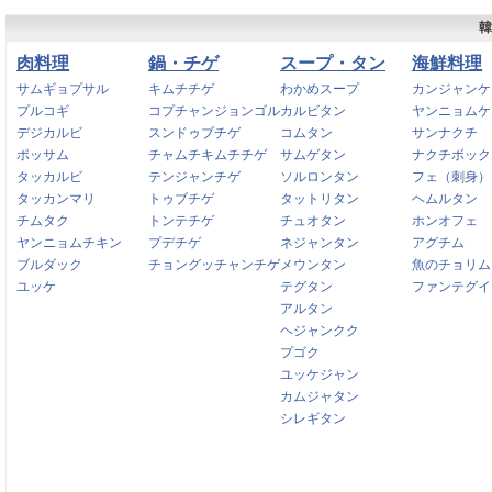
韓
肉料理
鍋・チゲ
スープ・タン
海鮮料理
サムギョプサル
キムチチゲ
わかめスープ
カンジャンケ
プルコギ
コプチャンジョンゴル
カルビタン
ヤンニョムケ
デジカルビ
スンドゥブチゲ
コムタン
サンナクチ
ポッサム
チャムチキムチチゲ
サムゲタン
ナクチボック
タッカルビ
テンジャンチゲ
ソルロンタン
フェ（刺身）
タッカンマリ
トゥブチゲ
タットリタン
ヘムルタン
チムタク
トンテチゲ
チュオタン
ホンオフェ
ヤンニョムチキン
プデチゲ
ネジャンタン
アグチム
ブルダック
チョングッチャンチゲ
メウンタン
魚のチョリム
ユッケ
テグタン
ファンテグイ
アルタン
ヘジャンクク
プゴク
ユッケジャン
カムジャタン
シレギタン