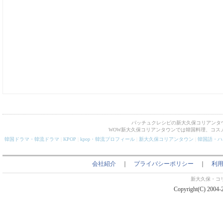
パッチュクレシピの新大久保コリアンタ
WOW新大久保コリアンタウンでは韓国料理、コス
韓国ドラマ・韓流ドラマ
|
KPOP
|
kpop・韓流プロフィール
|
新大久保コリアンタウン
|
韓国語・ハ
会社紹介
｜
プライバシーポリシー
｜
利
新大久保・コ
Copyright(C) 2004-