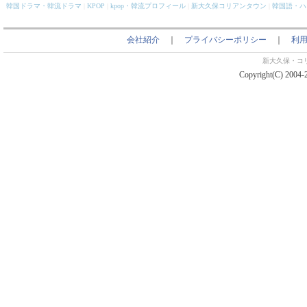
韓国ドラマ・韓流ドラマ
|
KPOP
|
kpop・韓流プロフィール
|
新大久保コリアンタウン
|
韓国語・ハ
会社紹介
｜
プライバシーポリシー
｜
利
新大久保・コ
Copyright(C) 2004-