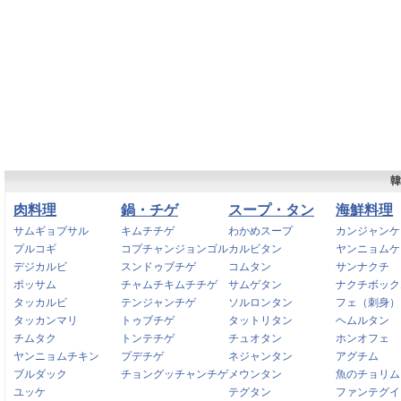
韓
肉料理
鍋・チゲ
スープ・タン
海鮮料理
サムギョプサル
キムチチゲ
わかめスープ
カンジャンケ
プルコギ
コプチャンジョンゴル
カルビタン
ヤンニョムケ
デジカルビ
スンドゥブチゲ
コムタン
サンナクチ
ポッサム
チャムチキムチチゲ
サムゲタン
ナクチボック
タッカルビ
テンジャンチゲ
ソルロンタン
フェ（刺身）
タッカンマリ
トゥブチゲ
タットリタン
ヘムルタン
チムタク
トンテチゲ
チュオタン
ホンオフェ
ヤンニョムチキン
プデチゲ
ネジャンタン
アグチム
ブルダック
チョングッチャンチゲ
メウンタン
魚のチョリム
ユッケ
テグタン
ファンテグイ