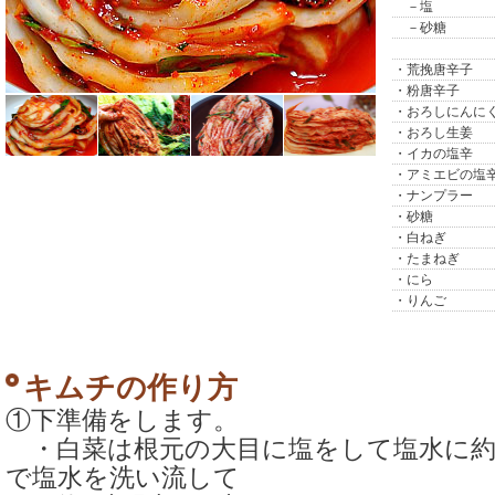
－塩
－砂糖
・荒挽唐辛子
・粉唐辛子
・おろしにんに
・おろし生姜
・イカの塩辛
・アミエビの塩
・ナンプラー
・砂糖
・白ねぎ
・たまねぎ
・にら
・りんご
キムチの作り方
①下準備をします。
・白菜は根元の大目に塩をして塩水に約
で塩水を洗い流して