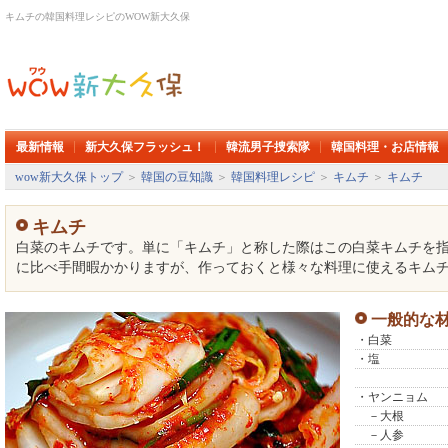
キムチの韓国料理レシピのWOW新大久保
最新情報
新大久保フラッシュ！
韓流男子捜索隊
韓国料理・お店情報
wow新大久保トップ
＞
韓国の豆知識
＞
韓国料理レシピ
＞
キムチ
＞
キムチ
キムチ
白菜のキムチです。単に「キムチ」と称した際はこの白菜キムチを
に比べ手間暇かかりますが、作っておくと様々な料理に使えるキム
一般的な
・白菜
・塩
・ヤンニョム
－大根
－人参