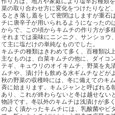
作り方は、地方や家庭により塩辛お種類
菜の取り合わせ方に変化をつけたりなど
るとき落し蓋をして密閉はしますが重石
チに唐辛子が用いられるようになったのは
からで、この頃からキムチの作り方が多
それまでは薬味にニンニク、サンショウ
て主に塩だけの単純なものでした。
キムチの種類はきわめて多く、百種類以
主なものは、白菜キムチの他に、ダイコ
テギ、キュウリのオイキムチ、野菜を丸
ムチや、漬け汁も飲める水ギムチなどが
秋の野菜の収穫時には、冬に備えてのキ
斉に始まります。キムジャンと呼ばれる
あり、これが終わらないと冬は越せない
物詩です。冬以外のキムチは浅漬けが多
のよく漬かったキムチには、乳酸菌やビ