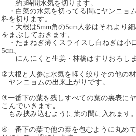
約3時間水気を切ります。
・白菜の水気を切ってる間にヤンニョム
料を切ります。
・大根は5mm角の5cm人参はそれより
をまぶしておきます。
・たまねぎ薄くスライスし白ねぎは小
5cm、
にんにくと生姜・林檎はすりおろし
②大根と人参は水気を軽く絞りその他の
ヤンニョムの出来上がりです。
③一番下の葉を残しすべての葉の裏表に
こんでいきます。
もみ挟み込むように葉の間に入れます
④一番下の葉で他の葉を包むように丸め