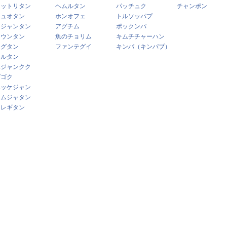
タットリタン
ヘムルタン
パッチュク
チャンポン
チュオタン
ホンオフェ
トルソッパプ
ネジャンタン
アグチム
ポックンパ
メウンタン
魚のチョリム
キムチチャーハン
テグタン
ファンテグイ
キンパ（キンパブ）
アルタン
ヘジャンクク
プゴク
ユッケジャン
カムジャタン
シレギタン