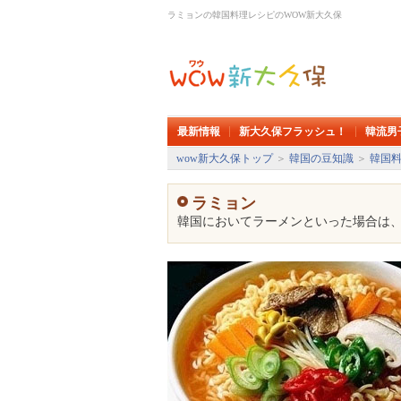
ラミョンの韓国料理レシピのWOW新大久保
最新情報
新大久保フラッシュ！
韓流男
wow新大久保トップ
＞
韓国の豆知識
＞
韓国
ラミョン
韓国においてラーメンといった場合は