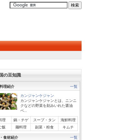
国の豆知識
料理紹介
一覧
カンジャンケジャン
カンジャンケジャンとは、ニンニ
クなどの野菜を刻みいれた醤油
ベ...
料理
鍋・チゲ
スープ・タン
海鮮料理
ご飯
麺料理
副菜・粉食
キムチ
・食材紹介
一覧