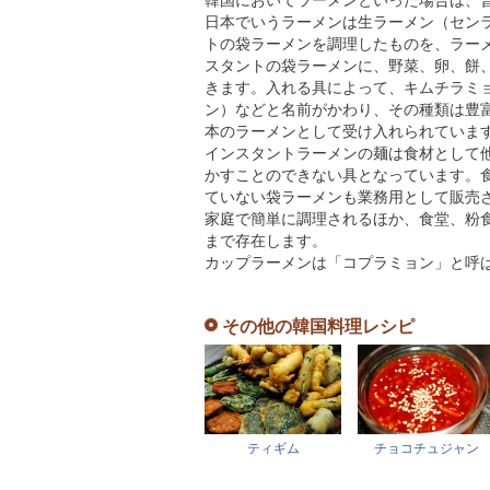
韓国においてラーメンといった場合は、
日本でいうラーメンは生ラーメン（セン
トの袋ラーメンを調理したものを、ラー
スタントの袋ラーメンに、野菜、卵、餅
きます。入れる具によって、キムチラミ
ン）などと名前がかわり、その種類は豊
本のラーメンとして受け入れられていま
インスタントラーメンの麺は食材として
かすことのできない具となっています。
ていない袋ラーメンも業務用として販売
家庭で簡単に調理されるほか、食堂、粉
まで存在します。
カップラーメンは「コプラミョン」と呼
その他の韓国料理レシピ
ティギム
チョコチュジャン