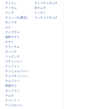
ラミョン
ヤンベチュキムチ
ティギム
水キムチ
スンデ
トンチミ
チョッパル(豚足)
コッチョリキムチ
ポンテギ
ムク
チャプチェ
海鮮チヂミ
チヂミ
ケランチム
ホットク
パッピンス
コチュジャン
テンジャン
ヤンニョムジャン
チョコチュジャン
サムジャン
韓国のり
カンジャン
ナムル
チャントッ
クジョルパン