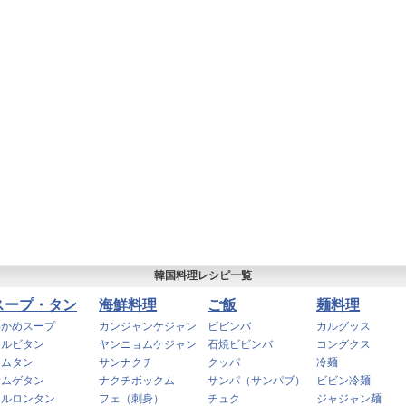
韓国料理レシピ一覧
スープ・タン
海鮮料理
ご飯
麺料理
わかめスープ
カンジャンケジャン
ビビンバ
カルグッス
カルビタン
ヤンニョムケジャン
石焼ビビンバ
コングクス
コムタン
サンナクチ
クッパ
冷麺
サムゲタン
ナクチボックム
サンパ（サンパブ）
ビビン冷麺
ソルロンタン
フェ（刺身）
チュク
ジャジャン麺