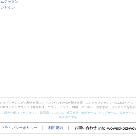
カムジャタン
シレギタン
ドゥブチゲレシピの新大久保コリアンタウンのWOW新大久保│スンドゥブチゲレシピの詳細ページ
大久保コリアンタウンでは韓国料理、コスメ、ランチ、地図、クーポン、おすすめ、ランキングを配信
ル
|
新大久保コリアンタウン
|
韓国語・ハングル
|
韓国旅行
|
無料ゲーム
|
キッズゲーム
|
脱出ゲーム
ネタ海外生活
｜
プライバシーポリシー
｜
利用規約
｜
お問い合わせ