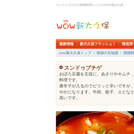
スンドゥブチゲの韓国料理レシピのWOW新大久保
最新情報
新大久保フラッシュ！
韓流男
wow新大久保トップ
＞
韓国の豆知識
＞
韓国
スンドゥブチゲ
おぼろ豆腐を主役に、あさりやキムチ 
料理です。
唐辛子が入るのでピリッと辛いですが
やかになります。牛肉、餃子、エビな
高いです。