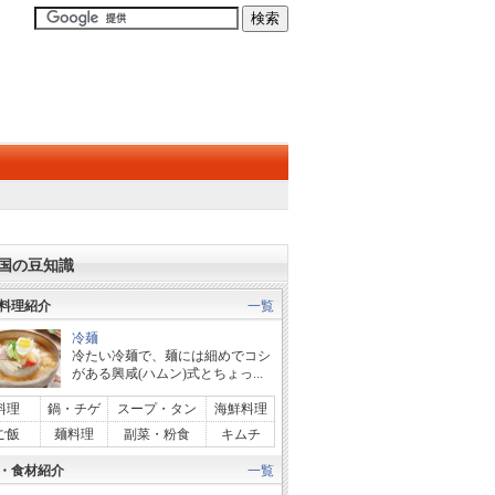
国の豆知識
料理紹介
一覧
冷麺
冷たい冷麺で、麺には細めでコシ
がある興咸(ハムン)式とちょっ...
料理
鍋・チゲ
スープ・タン
海鮮料理
ご飯
麺料理
副菜・粉食
キムチ
・食材紹介
一覧