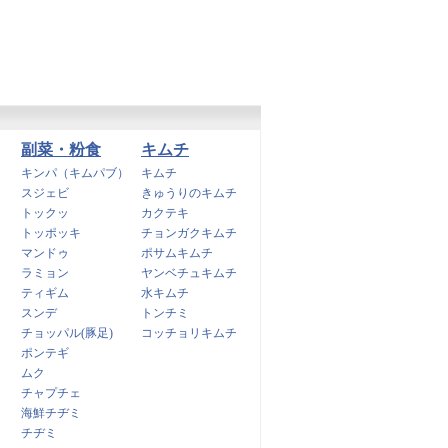
副菜・粉食
キムチ
キンパ（キムパブ）
キムチ
スジェビ
きゅうりのキムチ
トックッ
カクテキ
トッポッキ
チョンガクキムチ
マンドゥ
ポサムキムチ
ラミョン
ヤンベチュキムチ
ティギム
水キムチ
スンデ
トンチミ
チョッパル(豚足)
コッチョリキムチ
ポンテギ
ムク
チャプチェ
海鮮チヂミ
チヂミ