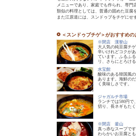
メニューであり、家庭でも作られ、専門
類似の料理としては、普通の固めた豆腐
また江原道には、スンドゥブをチゲにせ
＜スンドゥブチゲ＞がおすすめの
※閉店 漢拏山
大人気の純豆腐チゲ
辛いけれどコクがあ
ています。ふるふる
リ、さらにとろける
水宝館
酸味のある韓国風の
あります。海鮮のだ
く美味しさです。
ジャガルチ市場
ランチでは580円
切り、長ネギもたく
※閉店 釜山
真っ赤なスープです
わらかいお豆腐とも