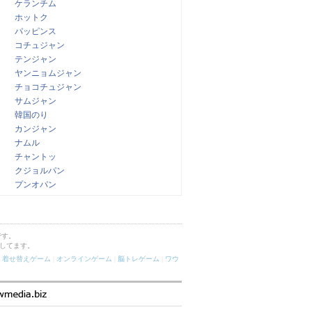
ケランチム
ホットク
パッピンス
コチュジャン
テンジャン
ヤンニョムジャン
チョコチュジャン
サムジャン
韓国のり
カンジャン
ナムル
チャントッ
クジョルパン
プンオパン
です。
してます。
|
着せ替えゲーム
|
オンラインゲーム
|
脳トレゲーム
|
ワウ