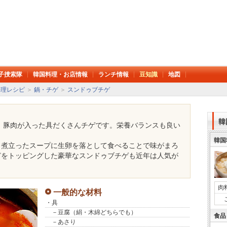
子捜索隊
韓国料理・お店情報
ランチ情報
豆知識
地図
料理レシピ
＞
鍋・チゲ
＞
スンドゥブチゲ
韓
、豚肉が入った具だくさんチゲです。栄養バランスも良い
韓国
、煮立ったスープに生卵を落として食べることで味がまろ
どをトッピングした豪華なスンドゥブチゲも近年は人気が
肉
一般的な材料
・具
－豆腐（絹・木綿どちらでも）
食品
－あさり