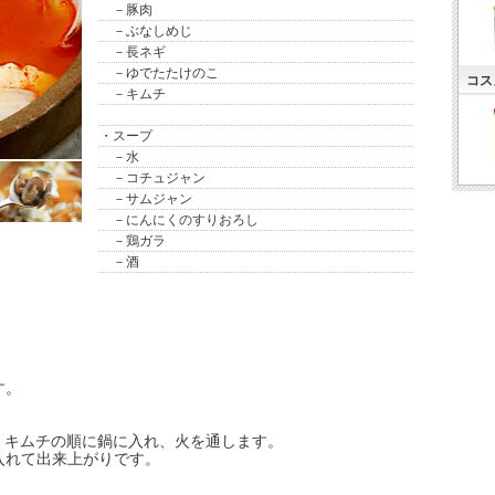
－豚肉
－ぶなしめじ
－長ネギ
－ゆでたたけのこ
コス
－キムチ
・スープ
－水
－コチュジャン
－サムジャン
－にんにくのすりおろし
－鶏ガラ
－酒
。
す。
、キムチの順に鍋に入れ、火を通します。
れて出来上がりです。