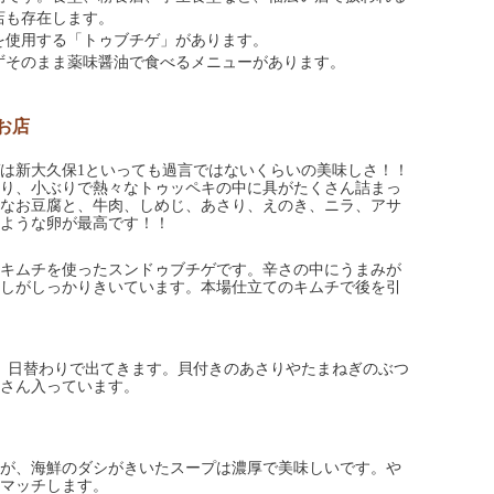
店も存在します。
を使用する「トゥブチゲ」があります。
ずそのまま薬味醤油で食べるメニューがあります。
お店
は新大久保1といっても過言ではないくらいの美味しさ！！
り、小ぶりで熱々なトゥッペキの中に具がたくさん詰まっ
なお豆腐と、牛肉、しめじ、あさり、えのき、ニラ、アサ
ような卵が最高です！！
キムチを使ったスンドゥブチゲです。辛さの中にうまみが
しがしっかりきいています。本場仕立てのキムチで後を引
で、日替わりで出てきます。貝付きのあさりやたまねぎのぶつ
さん入っています。
が、海鮮のダシがきいたスープは濃厚で美味しいです。や
マッチします。