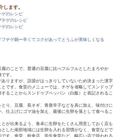
介します。
チゲのレシピ
ブチゲのレシピ
チゲのレシピ
ドフチゲ鍋ー辛くてコクがあってとうふが美味しくなる
豆腐のことで、普通の豆腐に比べフルフルとしたまろやか
徴です。
がありますが、語源がはっきりしていないため決まった漢字
ことです。食堂のメニューでは、チゲを省略してスンドゥブ
供することからスンドゥブペッパン（白飯）と表記されるこ
をとり、豆腐、長ネギ、青唐辛子などを具に加え、味付けに
い、仕上げにゴマ油を加え、最後に生卵を落として食べるこ
ことが出来るよう、食卓に生卵をたくさん用意しておく店も
めとした南部地域には生卵を入れる習慣がなく、食堂などで
的です。食堂、粉食店、学生食堂など、幅広い店で扱われる