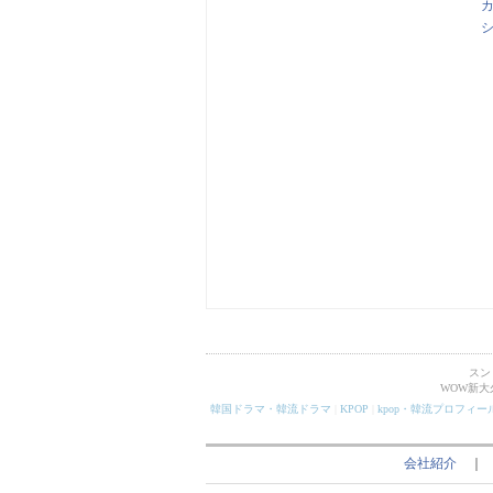
スン
WOW新
韓国ドラマ・韓流ドラマ
|
KPOP
|
kpop・韓流プロフィー
会社紹介