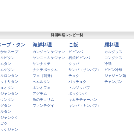
韓国料理レシピ一覧
スープ・タン
海鮮料理
ご飯
麺料理
わかめスープ
カンジャンケジャン
ビビンバ
カルグッス
カルビタン
ヤンニョムケジャン
石焼ビビンバ
コングクス
コムタン
サンナクチ
クッパ
冷麺
サムゲタン
ナクチボックム
サンパ（サンパブ）
ビビン冷麺
ソルロンタン
フェ（刺身）
チュク
ジャジャン麺
タットリタン
ヘムルタン
パッチュク
チャンポン
チュオタン
ホンオフェ
トルソッパプ
ネジャンタン
アグチム
ポックンパ
メウンタン
魚のチョリム
キムチチャーハン
テグタン
ファンテグイ
キンパ（キンパブ）
アルタン
ヘジャンクク
プゴク
ユッケジャン