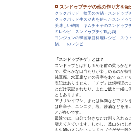
スンドゥブチゲの他の作り方を紹
クックパッド 韓国のお鍋・スンドゥブ
クックパッド牛スジ肉を使ったスンドゥ
美味しい韓国 キムチ王子のスンドゥブ
Ｅレシピ スンドゥブチゲ風お鍋
ヨンジュンの韓国家庭料理レシピ スウ
鍋。 のレシピ
「スンドゥブチゲ」とは？
スンドゥブとは押し固める前の柔らかな
で、柔らかな口当たりが楽しめるのが特
純豆腐、水豆腐などの漢字をあてること
表記はありません。「チゲ」は鍋料理の
とだけ表記されたり、またご飯と一緒に
ともあります。
アサリやイワシ、または豚肉などでダシ
は唐辛子、ニンニク、塩、醤油などを用
とが多いです。
最近では、自分で好きなだけ割り入れる
増えてきています。しかし、釜山をはじ
も生卵の入らないスンドゥブチゲが一般