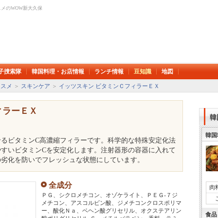
メのWOW新大久保
子捜索隊
韓国料理・お店情報
ランチ情報
豆知識
地図
コスメ
＞
スキンケア
＞
イッツスキン ビタミンＣフィラーＥＸ
ィラーＥＸ
韓
韓国
るビタミンC高濃縮フィラーです。科学的な特殊安定化法
すいビタミンCを安定化します。注射器形の容器に入れて
の劣化を防いでフレッシュな状態にしています。
全成分
肉
ＰＧ、シクロメチコン、オゾケライト、ＰＥＧ‐７ジ
メチコン、アスコルビン酸、ジメチコンクロスポリマ
ー、酸化Ｎａ、ベヘン酸グリセリル、オクステアリン
食品