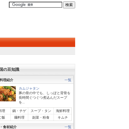
国の豆知識
料理紹介
一覧
カムジャタン
豚の骨の中でも、しっぽと背骨を
長時間ぐつぐつ煮込んだスープ
を...
料理
鍋・チゲ
スープ・タン
海鮮料理
ご飯
麺料理
副菜・粉食
キムチ
・食材紹介
一覧