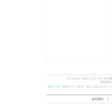
イッツスキン ビタミンＣフィラーＥＸ
WOW新
韓国ドラマ・韓流ドラマ
|
KPOP
|
kpop・韓流プロフィー
会社紹介