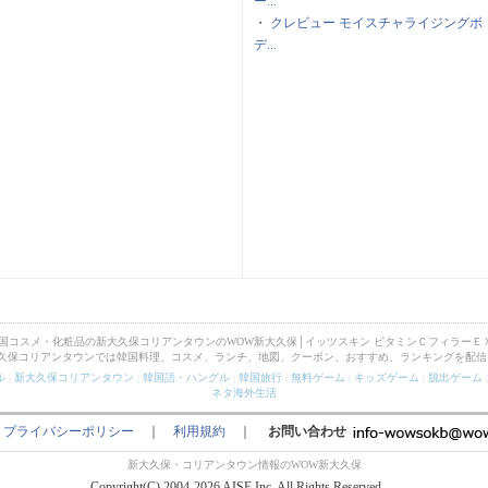
ー...
・
クレビュー モイスチャライジングボ
デ...
韓国コスメ・化粧品の新大久保コリアンタウンのWOW新大久保│イッツスキン ビタミンＣフィラーＥ
大久保コリアンタウンでは韓国料理、コスメ、ランチ、地図、クーポン、おすすめ、ランキングを配信
ル
|
新大久保コリアンタウン
|
韓国語・ハングル
|
韓国旅行
|
無料ゲーム
|
キッズゲーム
|
脱出ゲーム
ネタ海外生活
｜
プライバシーポリシー
｜
利用規約
｜
お問い合わせ
新大久保・コリアンタウン情報のWOW新大久保
Copyright(C) 2004-2026 AISE Inc. All Rights Reserved.