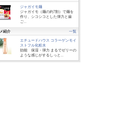
ジャガイモ麺
ジャガイモ（麺の約7割）で麺を
作り、シコシコとした弾力と歯
ご...
メ紹介
一覧
エチュードハウス コラーゲンモイ
ストフル化粧水
効能 保湿・弾力 まるでゼリーの
ような感じがするしっと...