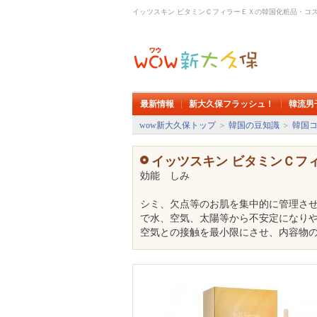
イッツスキン ビタミンＣフィラーＥＸの韓国化粧品・コス
最新情報
新大久保フラッシュ！
韓流男
wow新大久保トップ
＞
韓国の豆知識
＞
韓国
イッツスキン ビタミンＣフ
効能 しみ
シミ、欠点等のお肌を集中的に管理させ
で水、空気、太陽等から不安定になりや
空気との接触を最小限にさせ、内容物