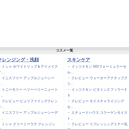
コスメ一覧
クレンジング・洗顔
スキンケア
・
ミシャ ホワイトリップ＆アイメイク
・
イッツスキン MDフォーミュラーセ
...
ル...
・
イニスフリー アップルジューシー
・
クレビュー ウォーターアクティブク
...
リ...
・
トニーモリー ベリーベリーニュート
・
イッツスキン ビタミンＣフィラーＥ
...
Ｘ
・
クレビュー ピュリファイングクレン
・
クレビュー モイスチャライジング
...
セ...
・
イニスフリー アップルジューシーデ
・
エチュードハウス コラーゲンモイス
...
ト...
・
ミシャ クリーミーラテ クレンジン
・
クレビュー リフレッシングトナー化