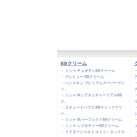
BBクリーム
・
ミシャ チョボヤンBBクリーム
・
クレビュー BBクリーム
ア
・
ハンスキン プレミアムスーパーマジ
ッ...
ク
・
ミシャ MシグネェチャーリアルBB
ク...
リ
・
エチュードハウス BBマジッククリ
ー...
ジ
・
ミシャ MパーフェクトBBクリーム
・
ミシャ シグネチャーBBクリーム
ィ
・
ドクタージャルト エイジ－エックス