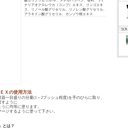
酸ポリグリセリル‐６、メチルパラベン、香料、ラミ
ナリアオクロレウカ（コンブ）エキス、リンゴエキ
ス、リノール酸グリセリル、リノレン酸グリセリル、
アラキドン酸グリセリル、カンゾウ根エキス
コス
ーＥＸの使用方法
器一目盛りの分量(1～2プッシュ程度)を手のひらに取り、
ばすように
うに均等に塗ります。
サージするように塗って下さい。
」とは？