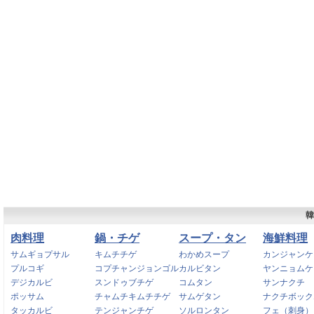
韓
肉料理
鍋・チゲ
スープ・タン
海鮮料理
サムギョプサル
キムチチゲ
わかめスープ
カンジャンケ
プルコギ
コプチャンジョンゴル
カルビタン
ヤンニョムケ
デジカルビ
スンドゥブチゲ
コムタン
サンナクチ
ポッサム
チャムチキムチチゲ
サムゲタン
ナクチボック
タッカルビ
テンジャンチゲ
ソルロンタン
フェ（刺身）