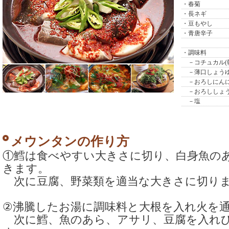
・春菊
・長ネギ
・豆もやし
・青唐辛子
・調味料
－コチュカル(
－薄口しょう
－おろしにん
－おろししょ
－塩
メウンタンの作り方
①鱈は食べやすい大きさに切り、白身魚の
きます。
次に豆腐、野菜類を適当な大きさに切り
②沸騰したお湯に調味料と大根を入れ火を
次に鱈、魚のあら、アサリ、豆腐を入れ