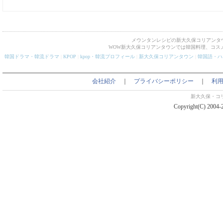
メウンタンレシピの新大久保コリアンタ
WOW新大久保コリアンタウンでは韓国料理、コス
韓国ドラマ・韓流ドラマ
|
KPOP
|
kpop・韓流プロフィール
|
新大久保コリアンタウン
|
韓国語・ハ
会社紹介
｜
プライバシーポリシー
｜
利
新大久保・コ
Copyright(C) 2004-