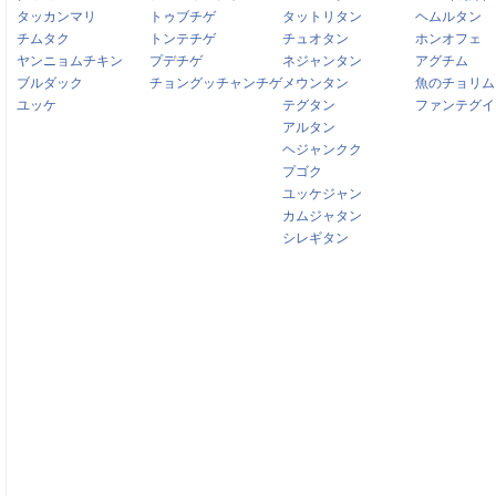
タッカンマリ
トゥブチゲ
タットリタン
ヘムルタン
チムタク
トンテチゲ
チュオタン
ホンオフェ
ヤンニョムチキン
プデチゲ
ネジャンタン
アグチム
ブルダック
チョングッチャンチゲ
メウンタン
魚のチョリム
ユッケ
テグタン
ファンテグイ
アルタン
ヘジャンクク
プゴク
ユッケジャン
カムジャタン
シレギタン