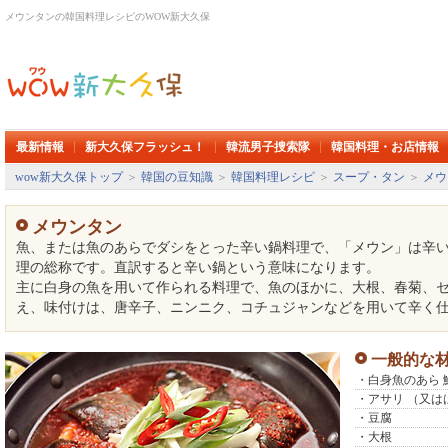
メウンタンの韓国料理レシピのWOW新大久保
最新情報
新大久保フラッシュ！
韓流男子捜索隊
韓国料理・お店情報
wow新大久保トップ
＞
韓国の豆知識
＞
韓国料理レシピ
＞
スープ・タン
＞
メウ
メウンタン
魚、または魚のあらでダシをとった辛い鍋料理で、「メウン」は辛
理の総称です。直訳すると辛い鍋という意味になります。
主に白身の魚を用いて作られる料理で、魚のほかに、大根、春菊、
え、味付けは、唐辛子、ニンニク、コチュジャンなどを用いて辛く
一般的な
・白身魚のあら
・アサリ （又
・豆腐
・大根