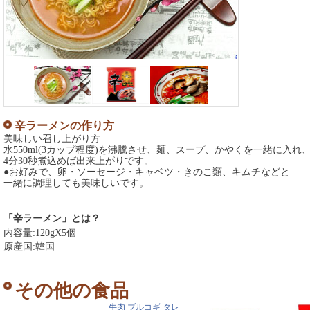
辛ラーメンの作り方
美味しい召し上がり方
水550ml(3カップ程度)を沸騰させ、麺、スープ、かやくを一緒に入れ
4分30秒煮込めば出来上がりです。
●お好みで、卵・ソーセージ・キャベツ・きのこ類、キムチなどと
一緒に調理しても美味しいです。
「辛ラーメン」とは？
内容量:120gX5個
原産国:韓国
その他の食品
牛肉 ブルコギ タレ