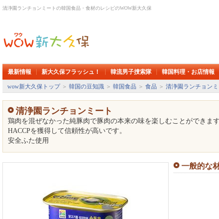
清浄園ランチョンミートの韓国食品・食材のレシピのWOW新大久保
最新情報
新大久保フラッシュ！
韓流男子捜索隊
韓国料理・お店情報
wow新大久保トップ
＞
韓国の豆知識
＞
韓国食品
＞
食品
＞
清浄園ランチョンミ
清浄園ランチョンミート
鶏肉を混ぜなかった純豚肉で豚肉の本来の味を楽しむことができま
HACCPを獲得して信頼性が高いです。
安全ふた使用
一般的な