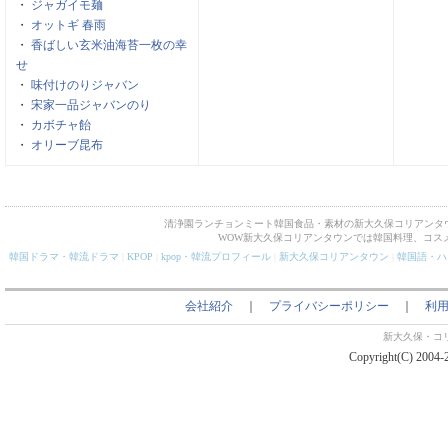
・
ジャガイモ麺
・
オットギ 春雨
・
香ばしい玄米油海苔一枚の幸
せ
・
味付けのりジャバン
・
宋家一品ジャバンのり
・
カボチャ飴
・
オリーブ昆布
清浄園ランチョンミート韓国食品・素材の新大久保コリアンタ
WOW新大久保コリアンタウンでは韓国料理、コス
韓国ドラマ・韓流ドラマ
|
KPOP
|
kpop・韓流プロフィール
|
新大久保コリアンタウン
|
韓国語・ハ
会社紹介
｜
プライバシーポリシー
｜
利
新大久保・コ
Copyright(C) 2004-