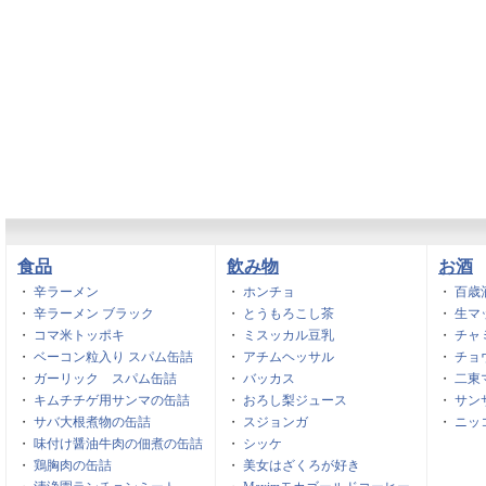
食品
飲み物
お酒
・
辛ラーメン
・
ホンチョ
・
百歳
・
辛ラーメン ブラック
・
とうもろこし茶
・
生マ
・
コマ米トッポキ
・
ミスッカル豆乳
・
チャ
・
ベーコン粒入り スパム缶詰
・
アチムヘッサル
・
チョ
・
ガーリック スパム缶詰
・
バッカス
・
二東
・
キムチチゲ用サンマの缶詰
・
おろし梨ジュース
・
サン
・
サバ大根煮物の缶詰
・
スジョンガ
・
ニッ
・
味付け醤油牛肉の佃煮の缶詰
・
シッケ
・
鶏胸肉の缶詰
・
美女はざくろが好き