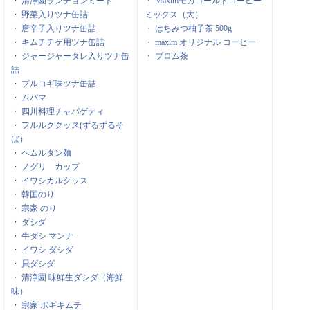
・
清浄園ランチョンミート
・
Maximモカゴールドコーヒー
・
野菜入りツナ缶詰
ミックス（大）
・
唐辛子入りツナ缶詰
・
はちみつ柚子茶 500g
・
キムチチゲ用ツナ缶詰
・
maxim オリジナル コーヒー
・
ジャージャータレ入りツナ缶
・
ブロム茶
詰
・
プルコギ味ツナ缶詰
・
ムパマ
・
四川料理チャパゲティ
・
フルルククッス(ずるずるそ
ば）
・
ヘムルタン麺
・
ノグリ カップ
・
イワシカルクッス
・
韓国のり
・
宗家 のり
・
ダシダ
・
牛ダシ マンナ
・
イワシ ダシダ
・
貝ダシダ
・
清浄園 味鮮生ダシダ（海鮮
味）
・
宗家 ポギキムチ