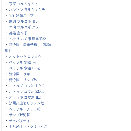
・
宗家 ヨルムキムチ
・
ハンソン ヨルムキムチ
・
宮廷冷麺スープ
・
豚肉 プルコギ タレ
・
牛肉 ブルコギ タレ
・
英陽 唐辛子
・
ヘテ キムチ用 唐辛子粉
・
清浄園 唐辛子粉 【調味
用】
・
オットゥギ コショウ
・
ベッソル 水飴 5kg
・
ベッソル 水飴 1.2kg
・
清浄園 水飴
・
清浄園 リンゴ酢
・
オトゥギ ゴマ油 110ml
・
オトゥギ ゴマ油 320ml
・
オトゥギ ゴマ油 1kg
・
済州火山岩サボテン塩
・
ベッソル チヂミ粉
・
サンブザ海苔
・
チャパゲティ
・
もち米ホットクミックス