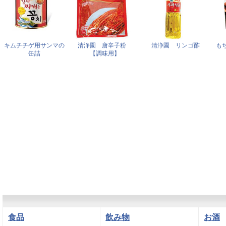
キムチチゲ用サンマの
清浄園 唐辛子粉
清浄園 リンゴ酢
も
缶詰
【調味用】
食品
飲み物
お酒