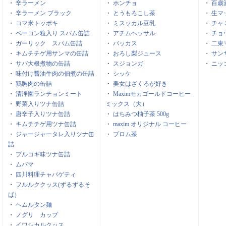
・
辛ラーメン
・
ホンチョ
・
百歳
・
辛ラーメン ブラック
・
とうもろこし茶
・
生マ
・
コマ米トッポキ
・
ミスッカル豆乳
・
チャ
・
ベーコン粒入り スパム缶詰
・
アチムヘッサル
・
チョ
・
ガーリック スパム缶詰
・
バッカス
・
二東
・
キムチチゲ用サンマの缶詰
・
おろし梨ジュース
・
サン
・
サバ大根煮物の缶詰
・
スジョンガ
・
ニッ
・
味付け醤油牛肉の佃煮の缶詰
・
シッケ
・
鶏胸肉の缶詰
・
美女はざくろが好き
・
清浄園ランチョンミート
・
Maximモカゴールドコーヒー
・
野菜入りツナ缶詰
ミックス（大）
・
唐辛子入りツナ缶詰
・
はちみつ柚子茶 500g
・
キムチチゲ用ツナ缶詰
・
maxim オリジナル コーヒー
・
ジャージャータレ入りツナ缶
・
ブロム茶
詰
・
プルコギ味ツナ缶詰
・
ムパマ
・
四川料理チャパゲティ
・
フルルククッス(ずるずるそ
ば）
・
ヘムルタン麺
・
ノグリ カップ
・
イワシカルクッス