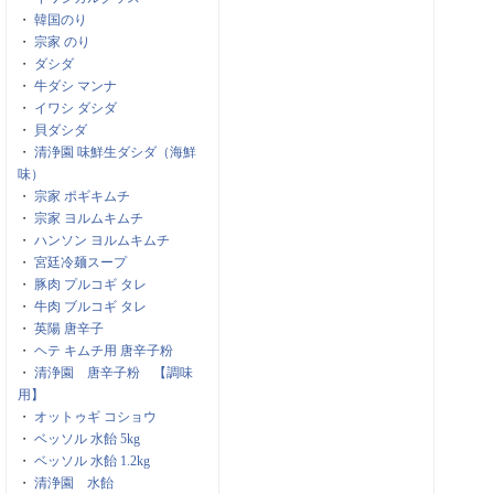
・
韓国のり
・
宗家 のり
・
ダシダ
・
牛ダシ マンナ
・
イワシ ダシダ
・
貝ダシダ
・
清浄園 味鮮生ダシダ（海鮮
味）
・
宗家 ポギキムチ
・
宗家 ヨルムキムチ
・
ハンソン ヨルムキムチ
・
宮廷冷麺スープ
・
豚肉 プルコギ タレ
・
牛肉 ブルコギ タレ
・
英陽 唐辛子
・
ヘテ キムチ用 唐辛子粉
・
清浄園 唐辛子粉 【調味
用】
・
オットゥギ コショウ
・
ベッソル 水飴 5kg
・
ベッソル 水飴 1.2kg
・
清浄園 水飴