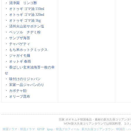
・
清浄園 リンゴ酢
・
オトゥギ ゴマ油 110ml
・
オトゥギ ゴマ油 320ml
・
オトゥギ ゴマ油 1kg
・
済州火山岩サボテン塩
・
ベッソル チヂミ粉
・
サンブザ海苔
・
チャパゲティ
・
もち米ホットクミックス
・
ジャガイモ麺
・
オットギ 春雨
・
香ばしい玄米油海苔一枚の幸
せ
・
味付けのりジャバン
・
宋家一品ジャバンのり
・
カボチャ飴
・
オリーブ昆布
宗家 ポギキムチ韓国食品・素材の新大久保コリアンタ
WOW新大久保コリアンタウンでは韓国料理、コス
韓国ドラマ・韓流ドラマ
|
KPOP
|
kpop・韓流プロフィール
|
新大久保コリアンタウン
|
韓国語・ハ