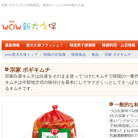
宗家 ポギキムチの韓国食品・食材のレシピのWOW新大久保
最新情報
新大久保フラッシュ！
韓流男子捜索隊
韓国料理・お店情報
wow新大久保トップ
＞
韓国の豆知識
＞
韓国食品
＞
食品
＞
宗家 ポギキムチ
宗家 ポギキムチ
宗家白菜キムチは白菜をそのまま使ってつけたキムチで韓国の一番代
キムチは中部地方式の味付けを基本にしてサクざくっとしてさっぱ
るキムチです。
一般的な
づけ白菜68.1%
付け[宗家イワシ
産),ゾングがジ
子粉(韓国産),ニ
国産),たまねぎ(
乳酸菌醗酵額0.