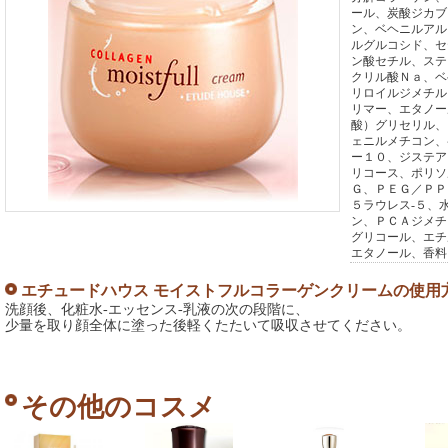
ール、炭酸ジカブ
ン、ベヘニルアル
ルグルコシド、セ
ン酸セチル、ステ
クリル酸Ｎａ、ベ
リロイルジメチル
リマー、エタノー
酸）グリセリル、
ェニルメチコン、
ー１０、ジステア
リコース、ポリソ
Ｇ、ＰＥＧ／ＰＰ
５ラウレス‐５、
ン、ＰＣＡジメチ
グリコール、エチ
エタノール、香料
エチュードハウス モイストフルコラーゲンクリームの使用
洗顔後、化粧水-エッセンス-乳液の次の段階に、
少量を取り顔全体に塗った後軽くたたいて吸収させてください。
その他のコスメ