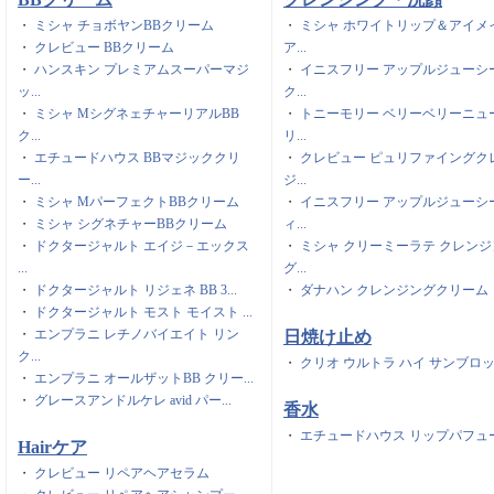
・
ミシャ チョボヤンBBクリーム
・
ミシャ ホワイトリップ＆アイメ
・
クレビュー BBクリーム
ア...
・
ハンスキン プレミアムスーパーマジ
・
イニスフリー アップルジューシ
ッ...
ク...
・
ミシャ MシグネェチャーリアルBB
・
トニーモリー ベリーベリーニュ
ク...
リ...
・
エチュードハウス BBマジッククリ
・
クレビュー ピュリファイングク
ー...
ジ...
・
ミシャ MパーフェクトBBクリーム
・
イニスフリー アップルジューシ
・
ミシャ シグネチャーBBクリーム
ィ...
・
ドクタージャルト エイジ－エックス
・
ミシャ クリーミーラテ クレンジ
...
グ...
・
ドクタージャルト リジェネ BB 3...
・
ダナハン クレンジングクリーム
・
ドクタージャルト モスト モイスト ...
・
エンプラニ レチノバイエイト リン
日焼け止め
ク...
・
クリオ ウルトラ ハイ サンブロ
・
エンプラニ オールザットBB クリー...
・
グレースアンドルケレ avid パー...
香水
・
エチュードハウス リップパフュ
Hairケア
・
クレビュー リペアヘアセラム