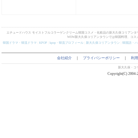
エチュードハウス モイストフルコラーゲンクリーム韓国コスメ・化粧品の新大久保コリアンタ
WOW新大久保コリアンタウンでは韓国料理、コス
韓国ドラマ・韓流ドラマ
|
KPOP
|
kpop・韓流プロフィール
|
新大久保コリアンタウン
|
韓国語・ハ
会社紹介
｜
プライバシーポリシー
｜
利
新大久保・コ
Copyright(C) 2004-