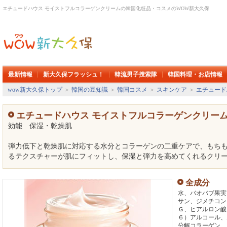
エチュードハウス モイストフルコラーゲンクリームの韓国化粧品・コスメのWOW新大久保
最新情報
新大久保フラッシュ！
韓流男子捜索隊
韓国料理・お店情報
wow新大久保トップ
＞
韓国の豆知識
＞
韓国コスメ
＞
スキンケア
＞
エチュード
エチュードハウス モイストフルコラーゲンクリー
効能 保湿・乾燥肌
弾力低下と乾燥肌に対応する水分とコラーゲンの二重ケアで、もち
るテクスチャーが肌にフィットし、保湿と弾力を高めてくれるクリ
全成分
水、バオバブ果実
サン、ジメチコン
Ｇ、ヒアルロン酸
６）アルコール、
分解コラーゲン、