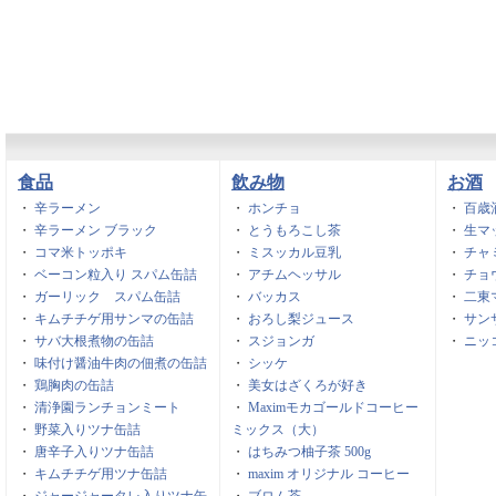
食品
飲み物
お酒
・
辛ラーメン
・
ホンチョ
・
百歳
・
辛ラーメン ブラック
・
とうもろこし茶
・
生マ
・
コマ米トッポキ
・
ミスッカル豆乳
・
チャ
・
ベーコン粒入り スパム缶詰
・
アチムヘッサル
・
チョ
・
ガーリック スパム缶詰
・
バッカス
・
二東
・
キムチチゲ用サンマの缶詰
・
おろし梨ジュース
・
サン
・
サバ大根煮物の缶詰
・
スジョンガ
・
ニッ
・
味付け醤油牛肉の佃煮の缶詰
・
シッケ
・
鶏胸肉の缶詰
・
美女はざくろが好き
・
清浄園ランチョンミート
・
Maximモカゴールドコーヒー
・
野菜入りツナ缶詰
ミックス（大）
・
唐辛子入りツナ缶詰
・
はちみつ柚子茶 500g
・
キムチチゲ用ツナ缶詰
・
maxim オリジナル コーヒー