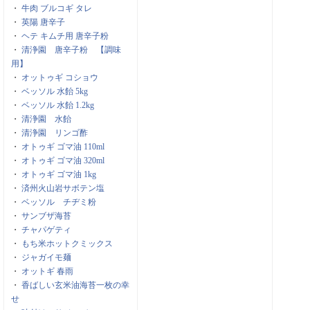
・
牛肉 ブルコギ タレ
・
英陽 唐辛子
・
ヘテ キムチ用 唐辛子粉
・
清浄園 唐辛子粉 【調味
用】
・
オットゥギ コショウ
・
ベッソル 水飴 5kg
・
ベッソル 水飴 1.2kg
・
清浄園 水飴
・
清浄園 リンゴ酢
・
オトゥギ ゴマ油 110ml
・
オトゥギ ゴマ油 320ml
・
オトゥギ ゴマ油 1kg
・
済州火山岩サボテン塩
・
ベッソル チヂミ粉
・
サンブザ海苔
・
チャパゲティ
・
もち米ホットクミックス
・
ジャガイモ麺
・
オットギ 春雨
・
香ばしい玄米油海苔一枚の幸
せ