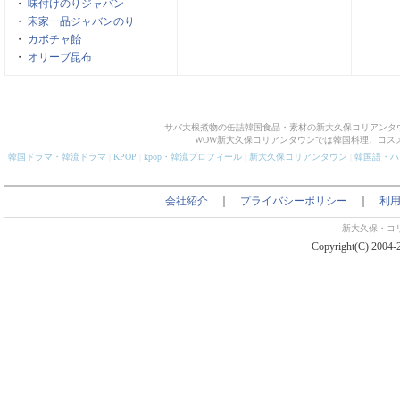
・
味付けのりジャバン
・
宋家一品ジャバンのり
・
カボチャ飴
・
オリーブ昆布
サバ大根煮物の缶詰韓国食品・素材の新大久保コリアンタ
WOW新大久保コリアンタウンでは韓国料理、コス
韓国ドラマ・韓流ドラマ
|
KPOP
|
kpop・韓流プロフィール
|
新大久保コリアンタウン
|
韓国語・ハ
会社紹介
｜
プライバシーポリシー
｜
利
新大久保・コ
Copyright(C) 2004-