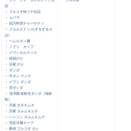
・
ジャージャータレ入りツナ缶
・
ブロム茶
詰
・
プルコギ味ツナ缶詰
・
ムパマ
・
四川料理チャパゲティ
・
フルルククッス(ずるずるそ
ば）
・
ヘムルタン麺
・
ノグリ カップ
・
イワシカルクッス
・
韓国のり
・
宗家 のり
・
ダシダ
・
牛ダシ マンナ
・
イワシ ダシダ
・
貝ダシダ
・
清浄園 味鮮生ダシダ（海鮮
味）
・
宗家 ポギキムチ
・
宗家 ヨルムキムチ
・
ハンソン ヨルムキムチ
・
宮廷冷麺スープ
・
豚肉 プルコギ タレ