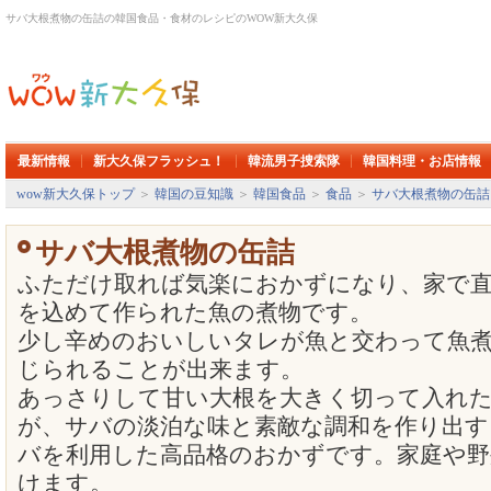
サバ大根煮物の缶詰の韓国食品・食材のレシピのWOW新大久保
最新情報
新大久保フラッシュ！
韓流男子捜索隊
韓国料理・お店情報
wow新大久保トップ
＞
韓国の豆知識
＞
韓国食品
＞
食品
＞
サバ大根煮物の缶詰
サバ大根煮物の缶詰
ふただけ取れば気楽におかずになり、家で
を込めて作られた魚の煮物です。
少し辛めのおいしいタレが魚と交わって魚
じられることが出来ます。
あっさりして甘い大根を大きく切って入れ
が、サバの淡泊な味と素敵な調和を作り出す
バを利用した高品格のおかずです。家庭や野
けます。