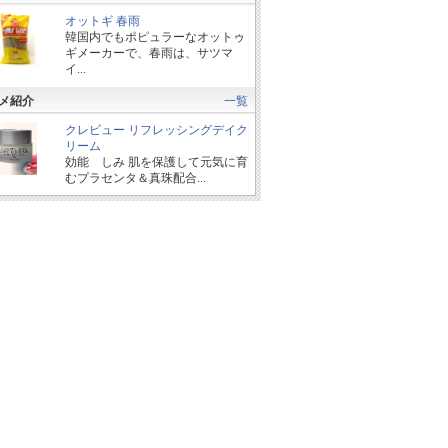
オットギ 春雨
韓国内でもポピュラーなオットゥ
ギメーカーで、春雨は、サツマ
イ...
メ紹介
一覧
クレビュー リフレッシングデイク
リーム
効能 しみ 肌を保護して元気に育
むプラセンタ＆真珠配合...