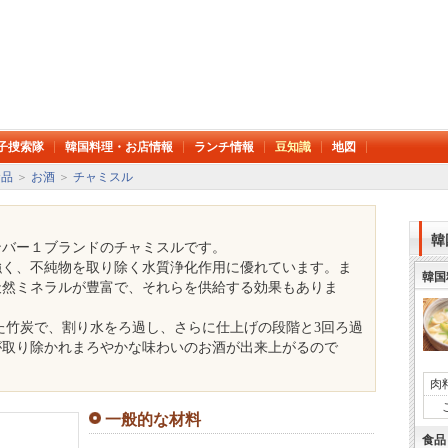
子捜索隊
韓国料理・お店情報
ランチ情報
豆知識
地図
食品
＞
お酒
＞
チャミスル
韓
ンバー１ブランドのチャミスルです。
強く、不純物を取り除く水質浄化作用に優れています。ま
韓国
天然ミネラルが豊富で、それらを供給する効果もありま
いた竹炭で、割り水をろ過し、さらに仕上げの段階と3回ろ過
が取り除かれまろやかな味わいのお酒が出来上がるので
肉
一般的な材料
食品