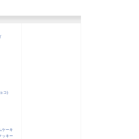
イ
ョコ)
ムケーキ
クッキー