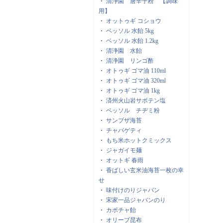
・
清浄園 唐辛子粉 【調味
用】
・
オットゥギ コショウ
・
ベッソル 水飴 5kg
・
ベッソル 水飴 1.2kg
・
清浄園 水飴
・
清浄園 リンゴ酢
・
オトゥギ ゴマ油 110ml
・
オトゥギ ゴマ油 320ml
・
オトゥギ ゴマ油 1kg
・
済州火山岩サボテン塩
・
ベッソル チヂミ粉
・
サンブザ海苔
・
チャパゲティ
・
もち米ホットクミックス
・
ジャガイモ麺
・
オットギ 春雨
・
香ばしい玄米油海苔一枚の幸
せ
・
味付けのりジャバン
・
宋家一品ジャバンのり
・
カボチャ飴
・
オリーブ昆布