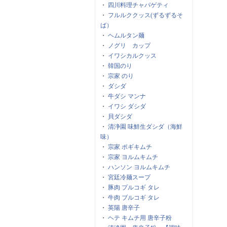
・
四川料理チャパゲティ
・
フルルククッス(ずるずるそ
ば）
・
ヘムルタン麺
・
ノグリ カップ
・
イワシカルクッス
・
韓国のり
・
宗家 のり
・
ダシダ
・
牛ダシ マンナ
・
イワシ ダシダ
・
貝ダシダ
・
清浄園 味鮮生ダシダ（海鮮
味）
・
宗家 ポギキムチ
・
宗家 ヨルムキムチ
・
ハンソン ヨルムキムチ
・
宮廷冷麺スープ
・
豚肉 プルコギ タレ
・
牛肉 ブルコギ タレ
・
英陽 唐辛子
・
ヘテ キムチ用 唐辛子粉