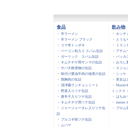
食品
飲み物
・
辛ラーメン
・
ホンチ
・
辛ラーメン ブラック
・
とうも
・
コマ米トッポキ
・
ミスッ
・
ベーコン粒入り スパム缶詰
・
アチム
・
ガーリック スパム缶詰
・
バッカ
・
キムチチゲ用サンマの缶詰
・
おろし
・
サバ大根煮物の缶詰
・
スジョ
・
味付け醤油牛肉の佃煮の缶詰
・
シッケ
・
鶏胸肉の缶詰
・
美女は
・
清浄園ランチョンミート
・
Maxi
・
野菜入りツナ缶詰
ミックス
・
唐辛子入りツナ缶詰
・
はちみつ
・
キムチチゲ用ツナ缶詰
・
maxi
・
ジャージャータレ入りツナ缶
・
ブロム
詰
・
プルコギ味ツナ缶詰
・
ムパマ