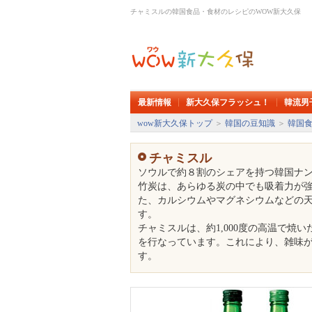
チャミスルの韓国食品・食材のレシピのWOW新大久保
最新情報
新大久保フラッシュ！
韓流男
wow新大久保トップ
＞
韓国の豆知識
＞
韓国
チャミスル
ソウルで約８割のシェアを持つ韓国ナ
竹炭は、あらゆる炭の中でも吸着力が
た、カルシウムやマグネシウムなどの
す。
チャミスルは、約1,000度の高温で焼
を行なっています。これにより、雑味
す。