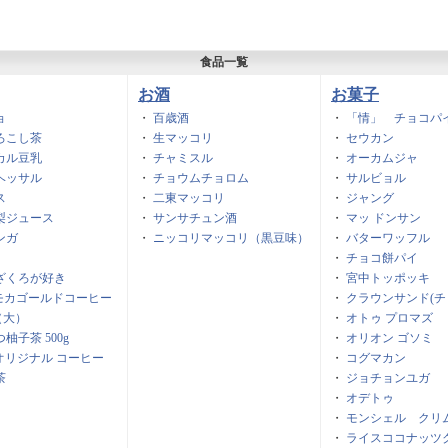
食品一覧
お酒
お菓子
ョ
・
百歳酒
・
「情」 チョコパ
ろこし茶
・
生マッコリ
・
セウカン
カル豆乳
・
チャミスル
・
オーカムジャ
ヘッサル
・
チョウムチョロム
・
サルビョル
ス
・
二東マッコリ
・
ジャング
梨ジュース
・
サンサチュン酒
・
マッ ドンサン
ンガ
・
ニッコリマッコリ（黒豆味）
・
バターワッフル
・
チョコ餅パイ
ざくろが好き
・
宮中トッポッキ
mモカゴールドコーヒー
・
クラウンサンド(チ
（大）
・
オトゥ プロマズ
柚子茶 500g
・
オリオン ゴソミ
m オリジナル コーヒー
・
コグマカン
茶
・
ジョチョンユガ
・
オデトゥ
・
モンシェル クリ
・
ライスココナッツ