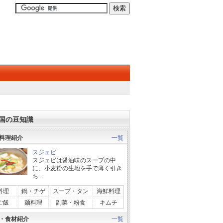
国の豆知識
料理紹介
一覧
スジェビ
スジェビは醤油味のスープの中
に、小麦粉の生地を手で薄く引き
ち...
料理
鍋・チゲ
スープ・タン
海鮮料理
ご飯
麺料理
副菜・粉食
キムチ
・食材紹介
一覧