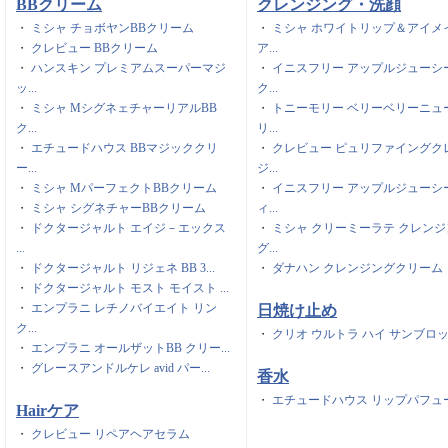
BBクリーム
クレンジング・洗顔
・
ミシャ チョボヤンBBクリーム
・
ミシャ ホワイトリップ＆アイメ
・
クレビュー BBクリーム
ア...
・
ハンスキン プレミアムスーパーマジ
・
イニスフリー アップルジューシ
ッ...
ク...
・
ミシャ MシグネェチャーリアルBB
・
トニーモリー ベリーベリーニュ
ク...
リ...
・
エチュードハウス BBマジッククリ
・
クレビュー ピュリファイングク
ー...
ジ...
・
ミシャ MパーフェクトBBクリーム
・
イニスフリー アップルジューシ
・
ミシャ シグネチャーBBクリーム
ィ...
・
ドクタージャルト エイジ－エックス
・
ミシャ クリーミーラテ クレンジ
...
グ...
・
ドクタージャルト リジェネ BB 3...
・
ダナハン クレンジングクリーム
・
ドクタージャルト モスト モイスト ...
・
エンプラニ レチノバイエイト リン
日焼け止め
ク...
・
クリオ ウルトラ ハイ サンブロ
・
エンプラニ オールザットBB クリー...
・
グレースアンドルケレ avid パー...
香水
・
エチュードハウス リップパフュ
Hairケア
・
クレビュー リペアヘアセラム