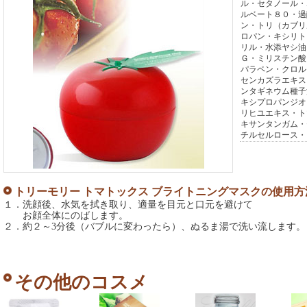
ル・セタノール・
ルベート８０・過
ン・トリ（カブリ
ロパン・キシリト
リル・水添ヤシ油
Ｇ・ミリスチン酸
パラペン・クロル
センカズラエキス
ンタギネウム種子
キシプロパンジオ
リヒユエキス・ト
キサンタンガム・
チルセルロース・
トリーモリー トマトックス ブライトニングマスクの使用方
１．洗顔後、水気を拭き取り、適量を目元と口元を避けて
お顔全体にのばします。
２．約２～3分後（バブルに変わったら）、ぬるま湯で洗い流します。
その他のコスメ