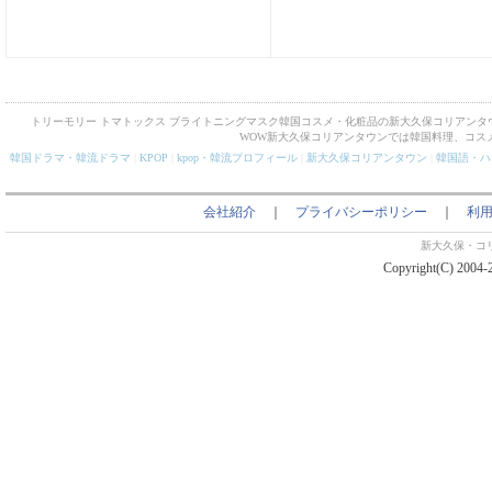
トリーモリー トマトックス ブライトニングマスク韓国コスメ・化粧品の新大久保コリアンタ
WOW新大久保コリアンタウンでは韓国料理、コス
韓国ドラマ・韓流ドラマ
|
KPOP
|
kpop・韓流プロフィール
|
新大久保コリアンタウン
|
韓国語・ハ
会社紹介
｜
プライバシーポリシー
｜
利
新大久保・コ
Copyright(C) 2004-