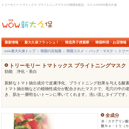
トリーモリー トマトックス ブライトニングマスクの韓国化粧品・コスメのWOW新大久保
最新情報
新大久保フラッシュ！
韓流男子捜索隊
韓国料理・お店情報
wow新大久保トップ
＞
韓国の豆知識
＞
韓国コスメ
＞
パック・マスク
＞
トリー
トリーモリー トマトックス ブライトニングマスク
効能 浄化・美白
新鮮なトマト抽出成分で皮膚浄化、ブライトニング効果を与える酸
トマト抽出物などの植物性成分が配合されたマスクで、毛穴の中の
き、肌を一層明るいトーンに導いてくれます。洗い流しタイプです
全成分
水・ステアリン酸
酸Ｎａ・トリ（カ