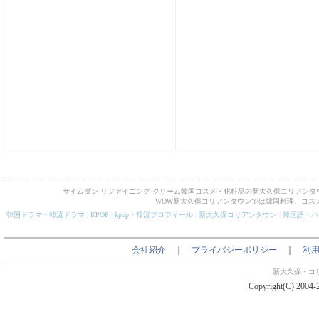
サイムダン リファイニング クリーム韓国コスメ・化粧品の新大久保コリアンタ
WOW新大久保コリアンタウンでは韓国料理、コス
韓国ドラマ・韓流ドラマ
|
KPOP
|
kpop・韓流プロフィール
|
新大久保コリアンタウン
|
韓国語・ハ
会社紹介
｜
プライバシーポリシー
｜
利
新大久保・コ
Copyright(C) 2004-