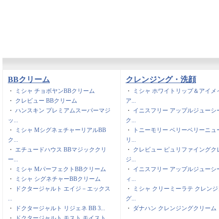
BBクリーム
クレンジング・洗顔
・
ミシャ チョボヤンBBクリーム
・
ミシャ ホワイトリップ＆アイメ
・
クレビュー BBクリーム
ア...
・
ハンスキン プレミアムスーパーマジ
・
イニスフリー アップルジューシ
ッ...
ク...
・
ミシャ MシグネェチャーリアルBB
・
トニーモリー ベリーベリーニュ
ク...
リ...
・
エチュードハウス BBマジッククリ
・
クレビュー ピュリファイングク
ー...
ジ...
・
ミシャ MパーフェクトBBクリーム
・
イニスフリー アップルジューシ
・
ミシャ シグネチャーBBクリーム
ィ...
・
ドクタージャルト エイジ－エックス
・
ミシャ クリーミーラテ クレンジ
...
グ...
・
ドクタージャルト リジェネ BB 3...
・
ダナハン クレンジングクリーム
・
ドクタージャルト モスト モイスト ...