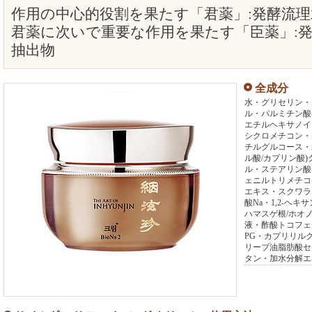
作用の中心的役割を果たす「君薬」:発酵流理
君薬に次いで重要な作用を果たす「臣薬」:発
抽出物
全成分
水・グリセリン・
ル・パルミチン酸
エチルヘキサノイ
シクロメチコン・
チルグルコース・
ル酸/カプリン酸
ル・ステアリン酸
ェニルトリメチコ
エキス・スクワラ
酸Na・1,2-ヘ
ハマスゲ根/ホオ
液・酢酸トコフェ
PG・カプリリル
リーブ油脂肪酸セ
タン・加水分解エク