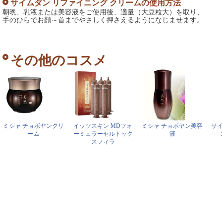
サイムダン リファイニング クリームの使用方法
朝晩、乳液または美容液をご使用後、適量（大豆粒大）を取り、
手のひらでお顔～首までやさしく押さえるようになじませます。
その他のコスメ
ミシャ チョボヤンクリ
イッツスキン MDフォ
ミシャ チョボヤン美容
サ
ーム
ーミュラーセルトック
液
スフィラ