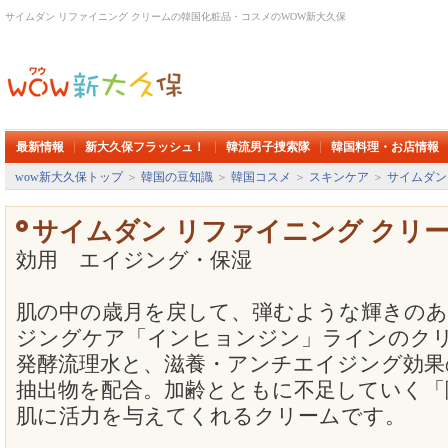
サイムダン リファイニング クリームの韓国化粧品・コスメのWOW新大久保
最新情報
新大久保フラッシュ！
韓流男子捜索隊
韓国料理・お店情報
wow新大久保トップ
＞
韓国の豆知識
＞
韓国コスメ
＞
スキンケア
＞
サイムダン
サイムダン リファイニング クリ
効用 エイジング・保湿
肌の中の歳月を戻して、弾むような輝きの
ジングケア「インヒョンジン」ラインのク
発酵流理水と、滋養・アンチエイジング効果
抽出物を配合。加齢とともに不足していく「
肌に活力を与えてくれるクリームです。