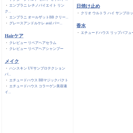
・
エンプラニ レチノバイエイト リン
日焼け止め
ク...
・
クリオ ウルトラ ハイ サンブロ
・
エンプラニ オールザットBB クリー...
・
グレースアンドルケレ avid パー...
香水
・
エチュードハウス リップパフュ
Hairケア
・
クレビュー リペアヘアセラム
・
クレビュー リペアヘアシャンプー
メイク
・
ハンスキン UVサンプロテクション
パ...
・
エチュードハウス BBマジックパクト
・
エチュードハウス コラーゲン美容液
イ...