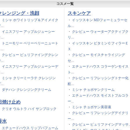
コスメ一覧
クレンジング・洗顔
スキンケア
・
ミシャ ホワイトリップ＆アイメイク
・
イッツスキン MDフォーミュラーセ
...
ル...
・
イニスフリー アップルジューシー
・
クレビュー ウォーターアクティブク
...
リ...
・
トニーモリー ベリーベリーニュート
・
イッツスキン ビタミンＣフィラーＥ
...
Ｘ
・
クレビュー ピュリファイングクレン
・
クレビュー モイスチャライジング
...
セ...
・
イニスフリー アップルジューシーデ
・
エチュードハウス コラーゲンモイス
...
ト...
・
ミシャ クリーミーラテ クレンジン
・
クレビュー リフレッシングトナー化
...
粧...
・
ダナハン クレンジングクリーム
・
ミシャ チョボヤンクリーム
・
エチュードハウス モイストフルコラ
ー...
日焼け止め
・
ミシャ チョボヤン美容液
・
クリオ ウルトラ ハイ サンブロック
・
クレビュー リフレッシングデイクリ
ー...
香水
・
クレビュー ピュリファイングマッサ..
・
エチュードハウス リップパフューム