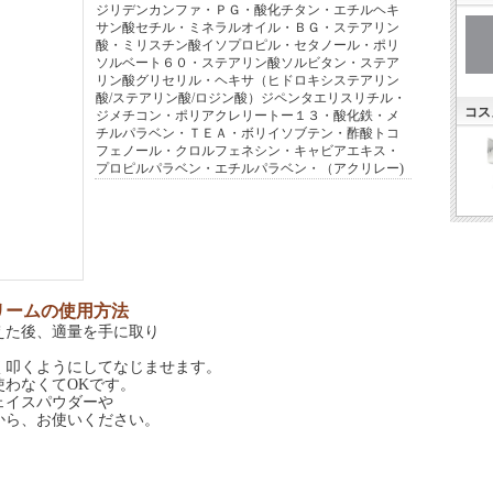
ジリデンカンファ・ＰＧ・酸化チタン・エチルヘキ
サン酸セチル・ミネラルオイル・ＢＧ・ステアリン
酸・ミリスチン酸イソプロピル・セタノール・ポリ
ソルベート６０・ステアリン酸ソルビタン・ステア
リン酸グリセリル・ヘキサ（ヒドロキシステアリン
酸/ステアリン酸/ロジン酸）ジペンタエリスリチル・
コス
ジメチコン・ポリアクレリートー１３・酸化鉄・メ
チルパラベン・ＴＥＡ・ボリイソブテン・酢酸トコ
フェノール・クロルフェネシン・キャビアエキス・
プロピルパラベン・エチルパラベン・（アクリレー)
リームの使用方法
えた後、適量を手に取り
く叩くようにしてなじませます。
わなくてOKです。
イスパウダーや
ら、お使いください。