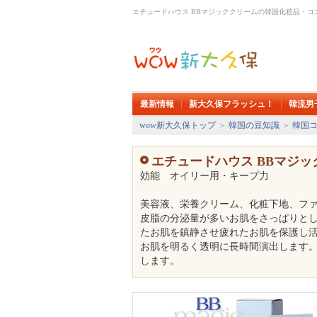
エチュードハウス BBマジッククリームの韓国化粧品・コ
最新情報
新大久保フラッシュ！
韓流男
wow新大久保トップ
＞
韓国の豆知識
＞
韓国
エチュードハウス BBマジッ
効能 オイリー用・キープ力
美容液、栄養クリーム、化粧下地、フ
皮脂の分泌量が多いお肌をさっぱりとし
たお肌を鎮静させ疲れたお肌を保護し活
お肌を明るく透明に長時間演出します
します。