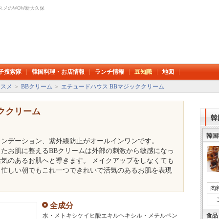
スメのWOW新大久保
子捜索隊
韓国料理・お店情報
ランチ情報
豆知識
地図
コスメ
＞
BBクリーム
＞
エチュードハウス BBマジッククリーム
ククリーム
韓
韓国
ァンデーション、紫外線防止がオールインワンです。
たお肌に整えるBBクリームは外部の刺激から敏感になっ
気のあるお肌へと導きます。 メイクアップをしなくても
。忙しい朝でもこれ一つできれいで活気のあるお肌を表現
肉
全成分
水・メトキシケイヒ酸エキルヘキシル・メチルペン
食品