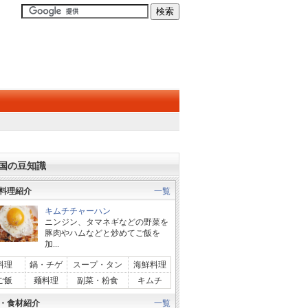
国の豆知識
料理紹介
一覧
キムチチャーハン
ニンジン、タマネギなどの野菜を
豚肉やハムなどと炒めてご飯を
加...
料理
鍋・チゲ
スープ・タン
海鮮料理
ご飯
麺料理
副菜・粉食
キムチ
・食材紹介
一覧