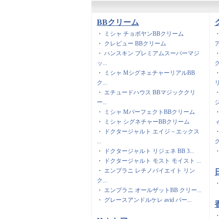
BBクリーム
・
ミシャ チョボヤンBBクリーム
・
クレビュー BBクリーム
ア
・
ハンスキン プレミアムスーパーマジ
ッ...
ク
・
ミシャ MシグネェチャーリアルBB
ク...
リ
・
エチュードハウス BBマジッククリ
ー...
ジ
・
ミシャ MパーフェクトBBクリーム
・
ミシャ シグネチャーBBクリーム
ィ
・
ドクタージャルト エイジ－エックス
...
グ
・
ドクタージャルト リジェネ BB 3...
・
ドクタージャルト モスト モイスト ...
・
エンプラニ レチノバイエイト リン
ク...
・
エンプラニ オールザットBB クリー...
・
グレースアンドルケレ avid パー...