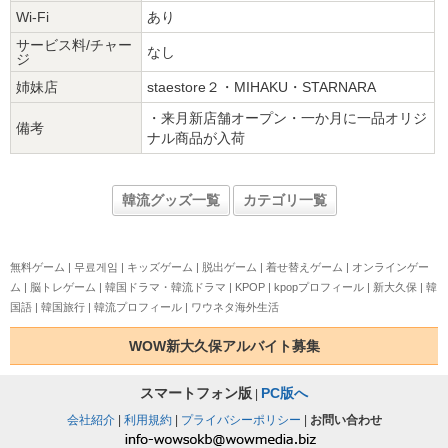
Wi-Fi
あり
サービス料/チャー
なし
ジ
姉妹店
staestore２・MIHAKU・STARNARA
・来月新店舗オープン・一か月に一品オリジ
備考
ナル商品が入荷
韓流グッズ一覧
カテゴリ一覧
無料ゲーム
|
무료게임
|
キッズゲーム
|
脱出ゲーム
|
着せ替えゲーム
|
オンラインゲー
ム
|
脳トレゲーム
|
韓国ドラマ・韓流ドラマ
|
KPOP
|
kpopプロフィール
|
新大久保
|
韓
国語
|
韓国旅行
|
韓流プロフィール
|
ワウネタ海外生活
WOW新大久保アルバイト募集
スマートフォン版
PC版へ
|
会社紹介
|
利用規約
|
プライバシーポリシー
|
お問い合わせ