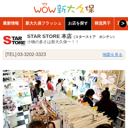
>
最新情報
新大久保フラッシュ
お店を探す
韓流男子
豆知
STAR STORE 本店
（スターストア ホンテン）
小物の多さは新大久保一！！
[TEL] 03-3202-3323
地図を見る