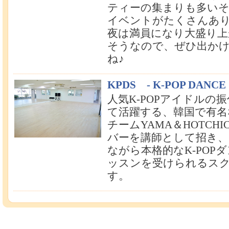
ティーの集まりも多い
イベントがたくさんあ
夜は満員になり大盛り上
そうなので、ぜひ出か
ね♪
KPDS - K-POP DANCE 
人気K-POPアイドルの
て活躍する、韓国で有名
チームYAMA＆HOTCHI
バーを講師として招き、
ながら本格的なK-POP
ッスンを受けられるス
す。