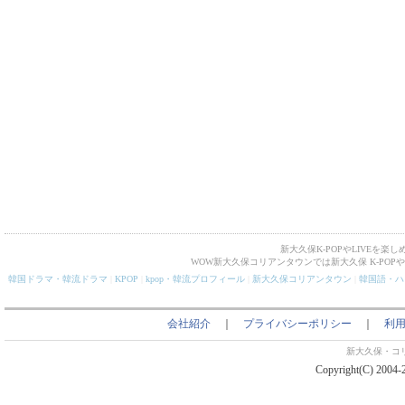
新大久保K-POPやLIVEを
WOW新大久保コリアンタウンでは新大久保 K-PO
韓国ドラマ・韓流ドラマ
|
KPOP
|
kpop・韓流プロフィール
|
新大久保コリアンタウン
|
韓国語・ハ
会社紹介
｜
プライバシーポリシー
｜
利
新大久保・コ
Copyright(C) 2004-