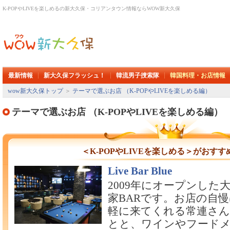
K-POPやLIVEを楽しめるの新大久保・コリアンタウン情報ならWOW新大久保
最新情報
新大久保フラッシュ！
韓流男子捜索隊
韓国料理・お店情報
wow新大久保トップ
＞
テーマで選ぶお店 （K-POPやLIVEを楽しめる編）
テーマで選ぶお店 （K-POPやLIVEを楽しめる編）
＜K-POPやLIVEを楽しめる＞がおす
Live Bar Blue
2009年にオープンした
家BARです。お店の自慢
軽に来てくれる常連さ
とと、ワインやフード