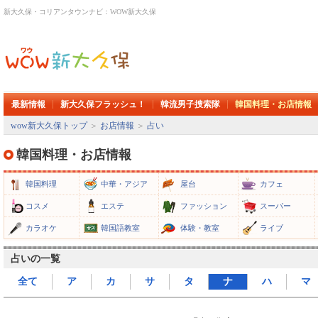
新大久保・コリアンタウンナビ：WOW新大久保
最新情報
新大久保フラッシュ！
韓流男子捜索隊
韓国料理・お店情報
wow新大久保トップ
＞
お店情報
＞
占い
韓国料理・お店情報
韓国料理
中華・アジア
屋台
カフェ
コスメ
エステ
ファッション
スーパー
カラオケ
韓国語教室
体験・教室
ライブ
占いの一覧
全て
ア
カ
サ
タ
ナ
ハ
マ