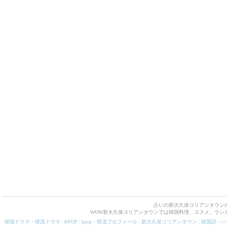
占いの新大久保コリアンタウンの
WOW新大久保コリアンタウンでは韓国料理、コスメ、ラン
韓国ドラマ・韓流ドラマ
|
KPOP
|
kpop・韓流プロフィール
|
新大久保コリアンタウン
|
韓国語・ハ