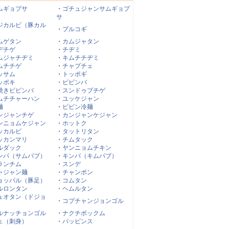
ムギョプサ
・
ゴチュジャンサムギョプ
サ
ジカルビ（豚カル
・
プルコギ
ムゲタン
・
カムジャタン
デチゲ
・
チヂミ
ムジャチヂミ
・
キムチチヂミ
ムチチゲ
・
チャプチェ
ッサム
・
トッポギ
ッポキ
・
ビビンバ
焼きビビンバ
・
スンドゥブチゲ
ムチチャーハン
・
ユッケジャン
麺
・
ビビン冷麺
ンジャンチゲ
・
カンジャンケジャン
ンニョムケジャン
・
ホットク
ッカルビ
・
タットリタン
ッカンマリ
・
チムタック
ルダック
・
ヤンニョムチキン
ンパ（サムパブ）
・
キンパ（キムパブ）
ランチム
・
スンデ
ャジャン麺
・
チャンポン
ョッパル（豚足）
・
コムタン
ルロンタン
・
ヘムルタン
ュオタン（ドジョ
・
コプチャンジョンゴル
ルナッチョンゴル
・
ナクチボックム
ェ（刺身）
・
パッピンス