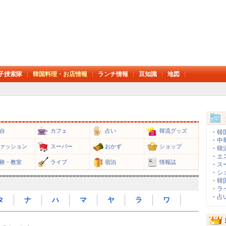
子捜索隊
韓国料理・お店情報
ランチ情報
豆知識
地図
台
カフェ
占い
韓流グッズ
・
韓
・
中
ァッション
スーパー
おかず
ショップ
・
韓
・
エ
験・教室
ライブ
宿泊
情報誌
・
ス
・
シ
・
韓
・
ラ
・
占
タ
ナ
ハ
マ
ヤ
ラ
ワ