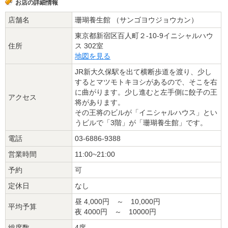
お店の詳細情報
店舗名
珊瑚養生館 （サンゴヨウジョウカン）
東京都新宿区百人町２-10-9イニシャルハウ
住所
ス 302室
地図を見る
JR新大久保駅を出て横断歩道を渡り、少し
するとマツモトキヨシがあるので、そこを右
に曲がります。少し進むと左手側に餃子の王
アクセス
将があります。
その王将のビルが「イニシャルハウス」とい
うビルで「3階」が「珊瑚養生館」です。
電話
03-6886-9388
営業時間
11:00~21:00
予約
可
定休日
なし
昼 4,000円 ～ 10,000円
平均予算
夜 4000円 ～ 10000円
総席数
4席