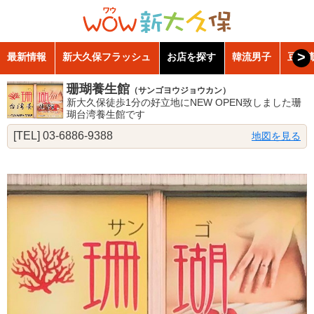
>
最新情報
新大久保フラッシュ
お店を探す
韓流男子
豆知
珊瑚養生館
（サンゴヨウジョウカン）
新大久保徒歩1分の好立地にNEW OPEN致しました珊
瑚台湾養生館です
[TEL] 03-6886-9388
地図を見る