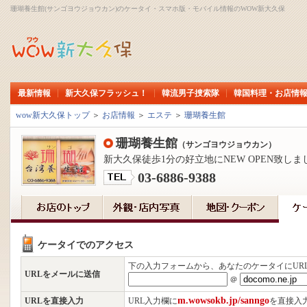
珊瑚養生館(サンゴヨウジョウカン)のケータイ・スマホ版・モバイル情報のWOW新大久保
最新情報
新大久保フラッシュ！
韓流男子捜索隊
韓国料理・お店情
wow新大久保トップ
＞
お店情報
＞
エステ
＞
珊瑚養生館
珊瑚養生館
（サンゴヨウジョウカン）
新大久保徒歩1分の好立地にNEW OPEN致し
03-6886-9388
ケータイでのアクセス
下の入力フォームから、あなたのケータイにUR
URLをメールに送信
＠
m.wowsokb.jp/sanngo
URLを直接入力
URL入力欄に
を直接入