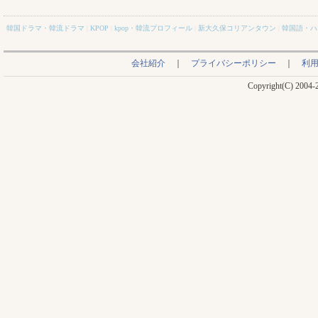
韓国ドラマ・韓流ドラマ
|
KPOP
|
kpop・韓流プロフィール
|
新大久保コリアンタウン
|
韓国語・ハ
会社紹介
｜
プライバシーポリシー
｜
利
Copyright(C) 2004-