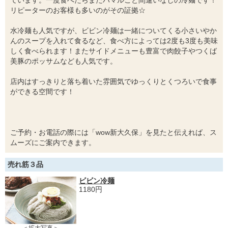
リピーターのお客様も多いのがその証拠☆
水冷麺も人気ですが、ビビン冷麺は一緒についてくる小さいやか
んのスープを入れて食るなど、食べ方によっては2度も3度も美味
しく食べられます！またサイドメニューも豊富で肉餃子やつくば
美豚のポッサムなども人気です。
店内はすっきりと落ち着いた雰囲気でゆっくりとくつろいで食事
ができる空間です！
ご予約・お電話の際には「wow新大久保」を見たと伝えれば、ス
ムーズにご案内できます。
売れ筋３品
ビビン冷麺
1180円
＜拡大写真＞