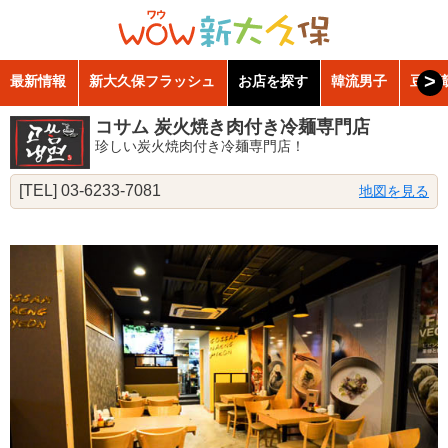
>
最新情報
新大久保フラッシュ
お店を探す
韓流男子
豆知
コサム 炭火焼き肉付き冷麺専門店
珍しい炭火焼肉付き冷麺専門店！
[TEL] 03-6233-7081
地図を見る