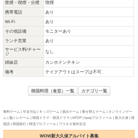
禁煙・喫煙・分煙
喫煙
携帯電話
あり
Wi-Fi
あり
その他設備
モニターあり
ランチ営業
あり
サービス料/チャー
なし
ジ
姉妹店
カンホドンチキン
備考
テイクアウトはスープは不可、
韓国料理（食堂）一覧
カテゴリ一覧
無料ゲーム
|
무료게임
|
キッズゲーム
|
脱出ゲーム
|
着せ替えゲーム
|
オンラインゲー
ム
|
脳トレゲーム
|
韓国ドラマ・韓流ドラマ
|
KPOP
|
kpopプロフィール
|
新大久保
|
韓
国語
|
韓国旅行
|
韓流プロフィール
|
ワウネタ海外生活
WOW新大久保アルバイト募集