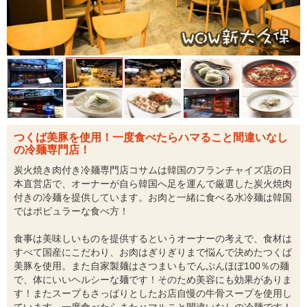
つくば美豚を使用！一度食べたらハマること間違いなし
の冷麺専門店！
炭火焼き肉付き冷麺専門店コサムは韓国のフランチャイズ店の日
本直営店で、オーナーが自ら韓国へ足を運んで厳選した炭火焼肉
付きの冷麺を提供しています。お肉と一緒に食べる水冷麺は韓国
ではポピュラーな食べ方！
食事は美味しいものを提供するというオーナーの考えで、食材は
すべて国産にこだわり、お肉はぎりぎりまで悩んで決めたつくば
美豚を使用。また自家製麺はさつまいもでんぷんほぼ100％の麺
で、体にいいヘルシーな麺です！そのため美容にも効果がありま
す！またスープもさっぱりとしたお店自慢の牛骨スープを使用し
ています。一度食べたらまたハマルこと間違いなしの冷麺です！