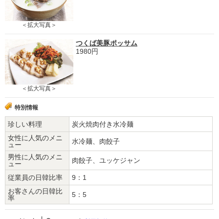
＜拡大写真＞
つくば美豚ポッサム
1980円
＜拡大写真＞
特別情報
珍しい料理
炭火焼肉付き水冷麺
女性に人気のメニ
水冷麺、肉餃子
ュー
男性に人気のメニ
肉餃子、ユッケジャン
ュー
従業員の日韓比率
9：1
お客さんの日韓比
5：5
率