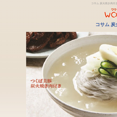
コサム 炭火焼き肉付
コサム 