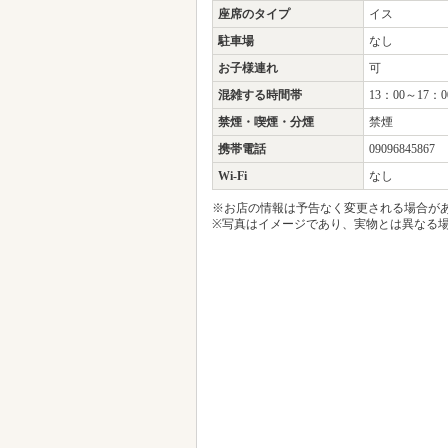
お問合せ時間
9：00～23：00
予約
可
定休日
不定休
クレジットカード
不可（現金の
総席数
3席
宴会最大人数
6人
個室
なし
座席のタイプ
イス
駐車場
なし
お子様連れ
可
混雑する時間帯
13：00～17：0
禁煙・喫煙・分煙
禁煙
携帯電話
09096845867
Wi-Fi
なし
※お店の情報は予告なく変更される場合が
※写真はイメージであり、実物とは異なる