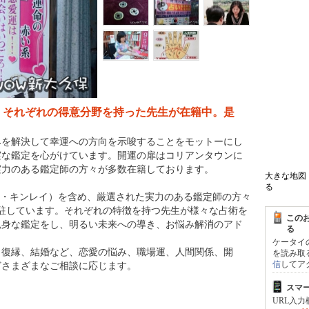
大きな地図
る
この
る
ケータイ
、それぞれの得意分野を持った先生が在籍中。是
を読み取
信
してア
みを解決して幸運への方向を示唆することをモットーにし
スマ
実な鑑定を心がけています。開運の扉はコリアンタウンに
URL入
実力のある鑑定師の方々が多数在籍しております。