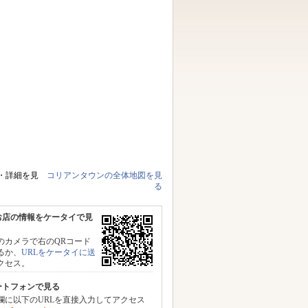
・詳細を見
コリアンタウンの全体地図を見
る
お店の情報をケータイで見
のカメラで右のQRコード
るか、
URLをケータイに送
クセス。
ートフォンで見る
力欄に以下のURLを直接入力してアクセス