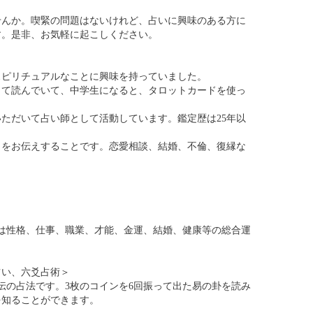
誇ります。
行、ギャンブル、病気の鑑定は致しませんので予めご了承
ンカード・算命学・西洋占星学・吉方位
もハッキリとした物言いの鑑定スタイルで、気持ちがスッ
人生の道標を失ったとき、あの人の瞳の奥が見えなくなっ
せんか。喫緊の問題はないけれど、占いに興味のある方に
す。是非、お気軽に起こしください。
スピリチュアルなことに興味を持っていました。
って読んでいて、中学生になると、タロットカードを使っ
いただいて占い師として活動しています。鑑定歴は25年以
」をお伝えすることです。恋愛相談、結婚、不倫、復縁な