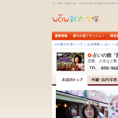
占いの館「開運の扉」の新大久保お店情報のWOW新大
最新情報
新大久保フラッシュ！
韓流
wow新大久保トップ
＞
お店情報
＞
占い
＞
占いの館「
恋愛、人生など数
090-96