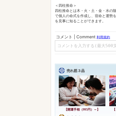
●占い種別
＜開運手相（995円）～＞
995円から本格占いが出来ます。手
勢を鑑定します。
＜驚異の的中率 六爻（ろっこう）
六爻占術は中国4千年前から伝わる秘
解き、現在の状況、障害問題、結果
＜四柱推命＞
四柱推命とは木・火・土・金・水の
で個人の命式を作成し、宿命と運勢
を見事に知ることができます。