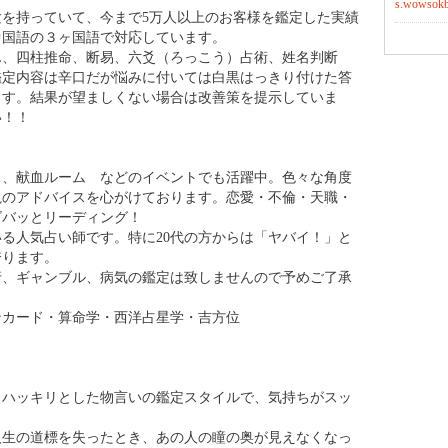
s.wowsokb.
i/ジョ・キンレイ）を含め、厳選された実力のある鑑定師の方々
駐しています。それぞれの特徴を持つ先生が様々な占術を
親身な鑑定をし、明るい未来への導き、お悩み解消のアド
、復縁、結婚など、恋愛の悩み、職場運、人間関係、開
どさまざまなご相談に応じます。
験を持っていて、今まで5万人以上のお客様を鑑定した実績
中国語の３ヶ国語で対応しています。
ん、四柱推命、断易、六爻（ろっこう）占術、姓名判断
鑑定内容は辛口だが悩みに付いては白黒はっきり付けた答
ます。結果が望ましくない場合は改善策を提示していま
い！！
ス、献血ルーム などのイベントでも活躍中。色々な角度
視のアドバイスを心がけております。恋愛・不倫・天職・
ズバッとリーディング！
いる人気占い師です。特に20代の方からは「ヤバイ！」と