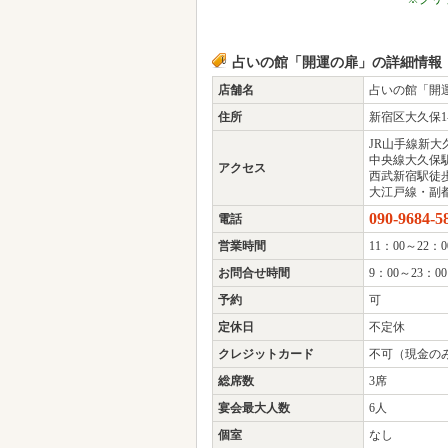
スマホアプリが登場！
徐錦伶先生監修の占いアプリが
Newリリース★
※クリ
占いの館「開運の扉」の詳細情報
店舗名
占いの館「開
住所
新宿区大久保1-1
JR山手線新大
中央線大久保
アクセス
西武新宿駅徒
大江戸線・副都
090-9684-5
電話
営業時間
11：00～22：0