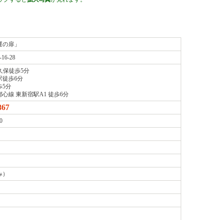
ックすると
拡大写真
が見れます。
運の扉」
6-28
久保徒歩5分
駅徒歩6分
歩5分
心線 東新宿駅A1 徒歩6分
867
0