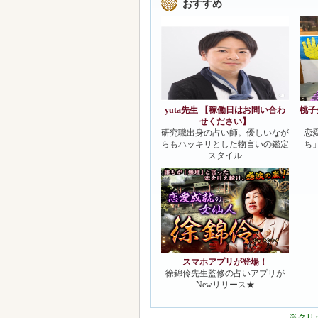
売れ筋３品
【開運手相（995円）～】
【
おすすめ
yuta先生 【稼働日はお問い合わ
桃子
せください】
研究職出身の占い師。優しいなが
恋
らもハッキリとした物言いの鑑定
ち
スタイル