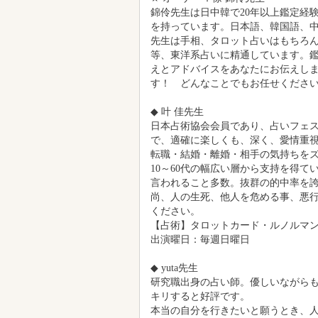
プロの占い師・徐錦伶（JoKinye
が在籍しており、基本2人の先生が常
用いて相談者の相談内容に合わせた
バイスをします！
出会い運や片想い、三角関係、離婚
業、経営、金銭問題、健康、家族な
●先生のご紹介
★ オーナー：徐 錦伶先生
錦伶先生は日中韓で20年以上鑑定経
を持っています。日本語、韓国語、
先生は手相、タロット占いはもちろ
等、東洋系占いに精通しています。
えとアドバイスをあなたにお伝えし
す！ どんなことでもお任せくださ
◆ 叶 佳先生
日本占術協会会員であり、占いフェ
で、適確に楽しくも、深く、愛情重
転職・結婚・離婚・相手の気持ちを
10～60代の幅広い層から支持を得て