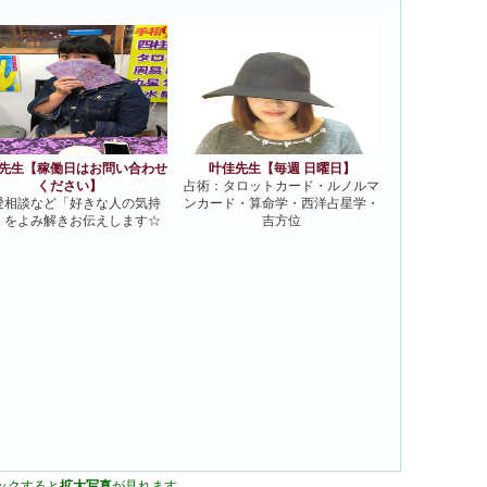
タロット占い（2500円）】
先生【稼働日はお問い合わせ
叶佳先生【毎週 日曜日】
ください】
占術：タロットカード・ルノルマ
愛相談など「好きな人の気持
ンカード・算命学・西洋占星学・
」をよみ解きお伝えします☆
吉方位