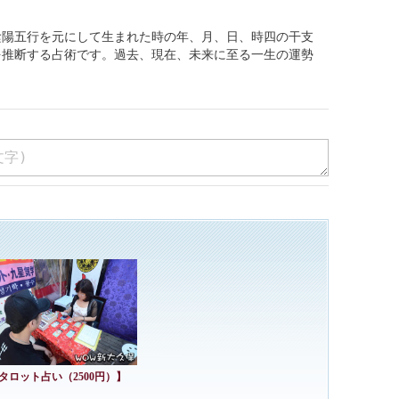
相は性格、仕事、職業、才能、金運、結婚、健康等の総合運
占い、六爻占術＞
伝の占法です。3枚のコインを6回振って出た易の卦を読み
を知ることができます。
陰陽五行を元にして生まれた時の年、月、日、時四の干支
を推断する占術です。過去、現在、未来に至る一生の運勢