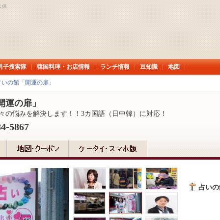
久保
男子捜索隊
韓国料理・お店情報
ランチ情報
豆知識
地図
占いの館「開運の扉」
開運の扉」
々の悩みを解決します！！3カ国語（日中韓）に対応！
84-5867
占いの