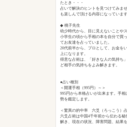
言われること多数。抜群の的中率を
尚、人の生死、他人を危める事、悪
ください。
【占術】タロットカード・ルノルマ
出演曜日：毎週日曜日
◆ yuta先生
研究職出身の占い師。優しいながら
キリすると好評です。
本当の自分を行きたいと願うとき、
たとき・・・
占いで解決のヒントを見つけてみま
も楽しんで頂ける内容になっていま
◆ 桃子先生
幼少時代から、目に見えないことや
小学生の頃から手相の本を自分で買
てお友達を占っていました。
20代前半から、プロとして、お金を
上になります。
得意な占術は、「好きな人の気持ち
ど相手の気持ちをよみ解きます。