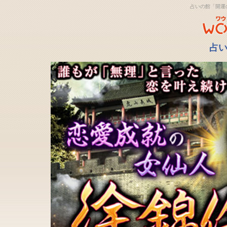
占いの館「開運
占