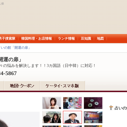
久保
男子捜索隊
韓国料理・お店情報
ランチ情報
豆知識
地図
占いの館「開運の扉」
開運の扉」
々の悩みを解決します！！3カ国語（日中韓）に対応！
84-5867
占いの