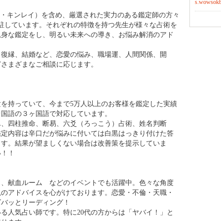
s.wowsokb.
験を持っていて、今まで5万人以上のお客様を鑑定した実績
中国語の３ヶ国語で対応しています。
ん、四柱推命、断易、六爻（ろっこう）占術、姓名判断
鑑定内容は辛口だが悩みに付いては白黒はっきり付けた答
ます。結果が望ましくない場合は改善策を提示していま
い！！
ス、献血ルーム などのイベントでも活躍中。色々な角度
視のアドバイスを心がけております。恋愛・不倫・天職・
ズバッとリーディング！
いる人気占い師です。特に20代の方からは「ヤバイ！」と
誇ります。
行、ギャンブル、病気の鑑定は致しませんので予めご了承
ンカード・算命学・西洋占星学・吉方位
もハッキリとした物言いの鑑定スタイルで、気持ちがスッ
人生の道標を失ったとき、あの人の瞳の奥が見えなくなっ