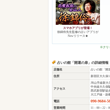
占いの館「開運の扉」の詳細情報
店舗名
占いの館「開
住所
新宿区大久保1-1
JR山手線新大
中央線大久保
アクセス
西武新宿駅徒
大江戸線・副都
090-9684-5
電話
営業時間
11：00～22：0
お問合せ時間
9：00～23：00
予約
可
定休日
不定休
クレジットカード
不可（現金の
総席数
3席
宴会最大人数
6人
個室
なし