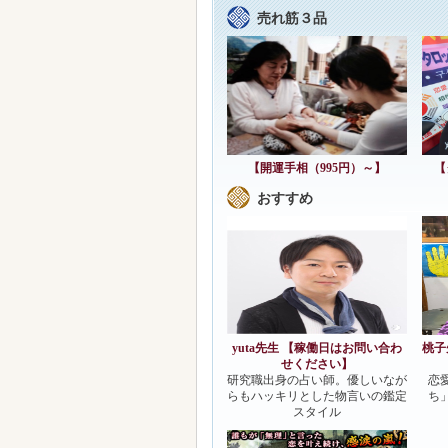
おすすめ
yuta先生 【稼働日はお問い合わ
桃子
せください】
研究職出身の占い師。優しいなが
恋
らもハッキリとした物言いの鑑定
ち
スタイル
スマホアプリが登場！
徐錦伶先生監修の占いアプリが
Newリリース★
※クリ