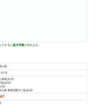
運の扉」
6-28
久保徒歩5分
駅徒歩6分
歩5分
心線 東新宿駅A1 徒歩6分
867
0
み）