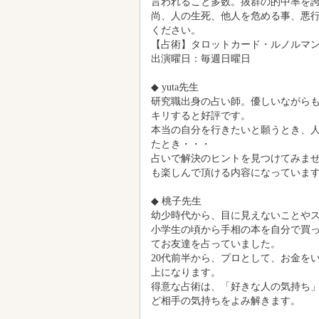
たとき・・・
占いで解決のヒントを見つけてみま
も楽しんで頂ける内容になっていま
◆ 桃子先生
幼少時代から、目に見えないことや
小学生の頃から手相の本を自分で買
てお友達を占っていました。
20代前半から、プロとして、お金を
上になります。
得意な占術は、「好きな人の気持ち
ど相手の気持ちをよみ解きます。
●占い種別
＜開運手相（995円）～＞
995円から本格占いが出来ます。手
勢を鑑定します。
＜驚異の的中率 六爻（ろっこう）
六爻占術は中国4千年前から伝わる秘
解き、現在の状況、障害問題、結果