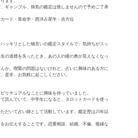
せんか。喫緊の問題はないけれど、占いに興味のある方に
す。是非、お気軽に起こしください。
スピリチュアルなことに興味を持っていました。
って読んでいて、中学生になると、タロットカードを使っ
いただいて占い師として活動しています。鑑定歴は25年以
」をお伝えすることです。恋愛相談、結婚、不倫、復縁な
相は性格、仕事、職業、才能、金運、結婚、健康等の総合運
占い、六爻占術＞
伝の占法です。3枚のコインを6回振って出た易の卦を読み
を知ることができます。