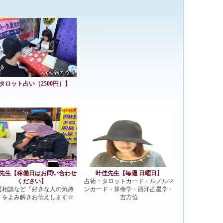
先生【稼働日はお問い合わせ
叶佳先生【毎週 日曜日】
ください】
占術：タロットカード・ルノルマ
愛相談など「好きな人の気持
ンカード・算命学・西洋占星学・
」をよみ解きお伝えします☆
吉方位
ックすると
拡大写真
が見れます。