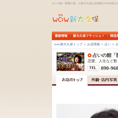
占いの館「開運の扉」の新大久保お店情報のWOW新大
最新情報
新大久保フラッシュ！
韓流
wow新大久保トップ
＞
お店情報
＞
占い
＞
占いの館「
恋愛、人生など数
090-96