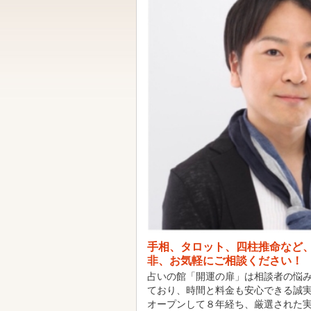
手相、タロット、四柱推命など
非、お気軽にご相談ください！
占いの館「開運の扉」は相談者の悩
ており、時間と料金も安心できる誠
オープンして８年経ち、厳選された
プロの占い師・徐錦伶（JoKinye
が在籍しており、基本2人の先生が常
用いて相談者の相談内容に合わせた
バイスをします！
出会い運や片想い、三角関係、離婚
業、経営、金銭問題、健康、家族な
●先生のご紹介
★ オーナー：徐 錦伶先生