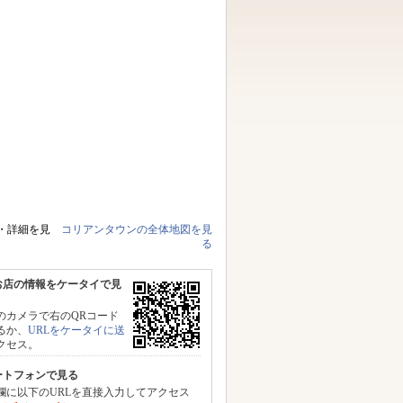
・詳細を見
コリアンタウンの全体地図を見
る
お店の情報をケータイで見
のカメラで右のQRコード
るか、
URLをケータイに送
クセス。
ートフォンで見る
力欄に以下のURLを直接入力してアクセス