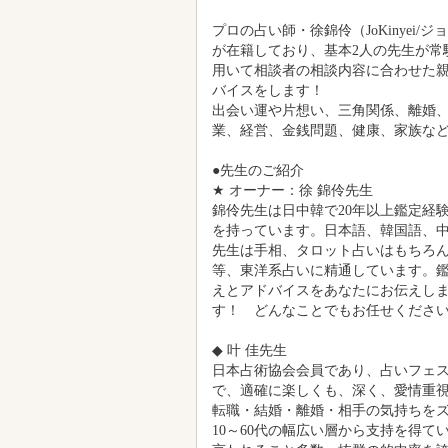
錦伶先生は日中韓で20年以上鑑定経
を持っています。日本語、韓国語、
先生は手相、タロット占いはもちろ
等、東洋系占いに精通しています。
えとアドバイスをあなたにお伝えし
す！ どんなことでもお任せくださ
◆ 叶 佳先生
日本占術協会会員であり、占いフェ
で、適確に楽しくも、深く、愛情重
転職・結婚・離婚・相手の気持ちを
10～60代の幅広い層から支持を得て
言われること多数。抜群の的中率を
尚、人の生死、他人を危める事、悪
ください。
【占術】タロットカード・ルノルマ
出演曜日：毎週日曜日
◆ yuta先生
研究職出身の占い師。優しいながら
キリすると好評です。
本当の自分を行きたいと願うとき、