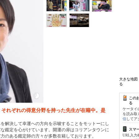
、それぞれの得意分野を持った先生が在籍中。是
みを解決して幸運への方向を示唆することをモットーにし
実な鑑定を心がけています。開運の扉はコリアンタウンに
実力のある鑑定師の方々が多数在籍しております。
大きな地図
る
i/ジョ・キンレイ）を含め、厳選された実力のある鑑定師の方々
駐しています。それぞれの特徴を持つ先生が様々な占術を
この
親身な鑑定をし、明るい未来への導き、お悩み解消のアド
る
ケータイ
、復縁、結婚など、恋愛の悩み、職場運、人間関係、開
を読み取
信
してア
どさまざまなご相談に応じます。
スマ
URL入