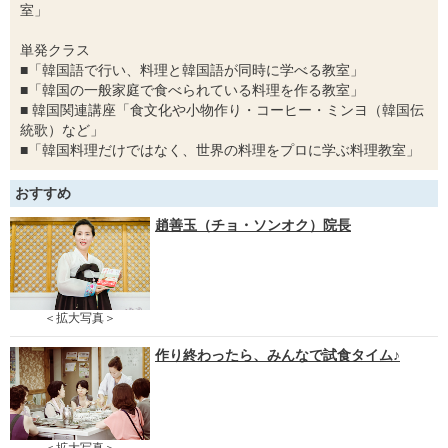
室」
単発クラス
■「韓国語で行い、料理と韓国語が同時に学べる教室」
■「韓国の一般家庭で食べられている料理を作る教室」
■ 韓国関連講座「食文化や小物作り・コーヒー・ミンヨ（韓国伝
統歌）など」
■「韓国料理だけではなく、世界の料理をプロに学ぶ料理教室」
おすすめ
趙善玉（チョ・ソンオク）院長
＜拡大写真＞
作り終わったら、みんなで試食タイム♪
＜拡大写真＞