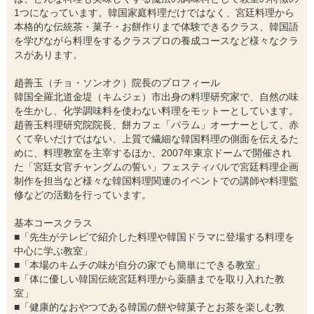
1つになっています。韓国家庭料理だけではなく、宮廷料理から
本格的な伝統茶・菓子・お餅作りまで体験できるクラス、韓国語
を学びながら料理をするクラスプロの養成コースなど様々なクラ
スがあります。
趙善玉（チョ・ソンオク）院長のプロフィール
韓国全羅北道金堤（キムジェ）市出身の料理研究家で、自然の味
を生かし、化学調味料を使わない料理をモットーとしています。
趙善玉料理研究院院長、餅カフェ「パラム」オーナーとして、赤
くて辛いだけではない、上質で繊細な韓国料理の側面を伝えるた
めに、料理教室を主宰するほか、2007年東京ドームで開催され
た「宮廷女官チャングムの誓い」フェスティバルで宮廷料理企画
制作を担当など様々な韓国料理関連のイベントでの講師や料理監
修などの活動を行っています。
基本コースクラス
■「先生がテレビで紹介した料理や韓国ドラマに登場する料理を
中心に学ぶ教室」
■「本場のキムチの味が自分の家でも簡単にできる教室」
■「体に優しい韓国伝統宮廷料理から薬膳までを取り入れた教
室」
■「健康的なおやつである韓国の餅や韓菓子とお茶を楽しむ教