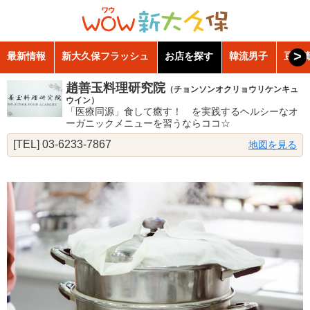
>
最新情報
新大久保フラッシュ
お店を探す
韓流男子
豆知
趙善玉料理研究院
（チョンソンオクリョウリケンキュ
ウイン）
「医療同源」食して癒す！ を実践するヘルシーなオ
ーガニックメニューを習うならココ☆
[TEL] 03-6233-7867
地図を見る