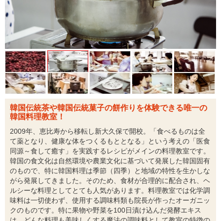
韓国伝統茶や韓国伝統菓子の餅作りを体験できる唯一の
韓国料理教室！
2009年、恵比寿から移転し新大久保で開校。「食べるものは全
て薬となり、健康な体をつくるもととなる」という考えの「医食
同源～食して癒す」を実践するレシピがメインの料理教室です。
韓国の食文化は自然環境や農業文化に基づいて発展した韓国固有
のもので、特に韓国料理は季節（四季）と地域の特性を生かしな
がら発展してきました。そのため、食材が合理的に配合され、ヘ
ルシーな料理としてとても人気があります。料理教室では化学調
味料は一切使わず、使用する調味料類も院長が作ったオーガニッ
クのものです。特に果物や野菜を100日漬け込んだ発酵エキス
は、どんな料理も美味しくする魔法の調味料として教室の特徴の