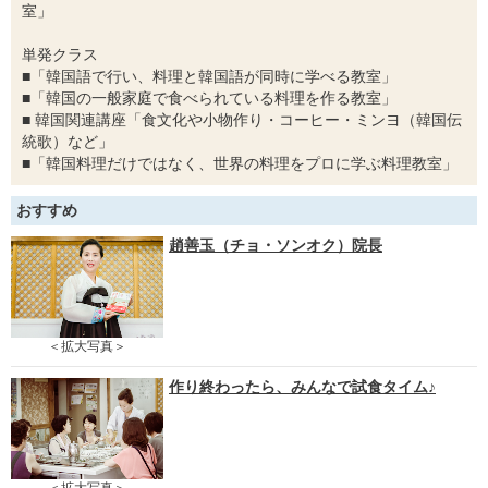
室」
単発クラス
■「韓国語で行い、料理と韓国語が同時に学べる教室」
■「韓国の一般家庭で食べられている料理を作る教室」
■ 韓国関連講座「食文化や小物作り・コーヒー・ミンヨ（韓国伝
統歌）など」
■「韓国料理だけではなく、世界の料理をプロに学ぶ料理教室」
おすすめ
趙善玉（チョ・ソンオク）院長
＜拡大写真＞
作り終わったら、みんなで試食タイム♪
＜拡大写真＞