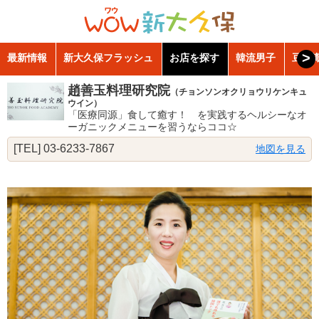
>
最新情報
新大久保フラッシュ
お店を探す
韓流男子
豆知
趙善玉料理研究院
（チョンソンオクリョウリケンキュ
ウイン）
「医療同源」食して癒す！ を実践するヘルシーなオ
ーガニックメニューを習うならココ☆
[TEL] 03-6233-7867
地図を見る