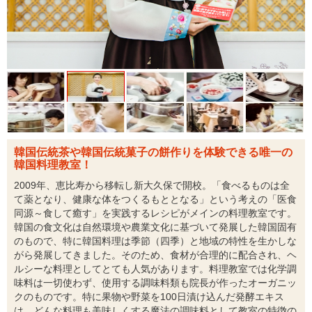
韓国伝統茶や韓国伝統菓子の餅作りを体験できる唯一の
韓国料理教室！
2009年、恵比寿から移転し新大久保で開校。「食べるものは全
て薬となり、健康な体をつくるもととなる」という考えの「医食
同源～食して癒す」を実践するレシピがメインの料理教室です。
韓国の食文化は自然環境や農業文化に基づいて発展した韓国固有
のもので、特に韓国料理は季節（四季）と地域の特性を生かしな
がら発展してきました。そのため、食材が合理的に配合され、ヘ
ルシーな料理としてとても人気があります。料理教室では化学調
味料は一切使わず、使用する調味料類も院長が作ったオーガニッ
クのものです。特に果物や野菜を100日漬け込んだ発酵エキス
は、どんな料理も美味しくする魔法の調味料として教室の特徴の