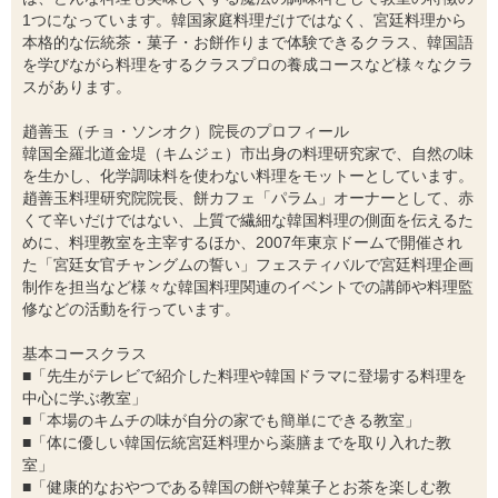
1つになっています。韓国家庭料理だけではなく、宮廷料理から
本格的な伝統茶・菓子・お餅作りまで体験できるクラス、韓国語
を学びながら料理をするクラスプロの養成コースなど様々なクラ
スがあります。
趙善玉（チョ・ソンオク）院長のプロフィール
韓国全羅北道金堤（キムジェ）市出身の料理研究家で、自然の味
を生かし、化学調味料を使わない料理をモットーとしています。
趙善玉料理研究院院長、餅カフェ「パラム」オーナーとして、赤
くて辛いだけではない、上質で繊細な韓国料理の側面を伝えるた
めに、料理教室を主宰するほか、2007年東京ドームで開催され
た「宮廷女官チャングムの誓い」フェスティバルで宮廷料理企画
制作を担当など様々な韓国料理関連のイベントでの講師や料理監
修などの活動を行っています。
基本コースクラス
■「先生がテレビで紹介した料理や韓国ドラマに登場する料理を
中心に学ぶ教室」
■「本場のキムチの味が自分の家でも簡単にできる教室」
■「体に優しい韓国伝統宮廷料理から薬膳までを取り入れた教
室」
■「健康的なおやつである韓国の餅や韓菓子とお茶を楽しむ教