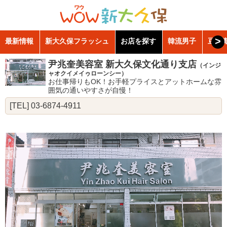
>
最新情報
新大久保フラッシュ
お店を探す
韓流男子
豆知
尹兆奎美容室 新大久保文化通り支店
（インジ
ャオクイメイゥローンシー）
お仕事帰りもOK！お手軽プライスとアットホームな雰
囲気の通いやすさが自慢！
[TEL] 03-6874-4911