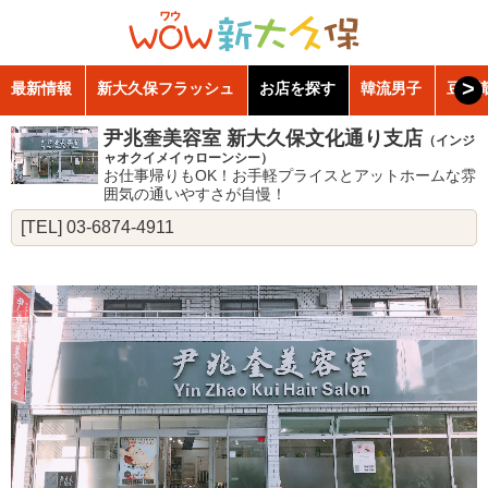
>
最新情報
新大久保フラッシュ
お店を探す
韓流男子
豆知
尹兆奎美容室 新大久保文化通り支店
（インジ
ャオクイメイゥローンシー）
お仕事帰りもOK！お手軽プライスとアットホームな雰
囲気の通いやすさが自慢！
[TEL] 03-6874-4911