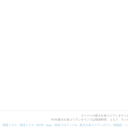
スーパーの新大久保コリアンタウンの
WOW新大久保コリアンタウンでは韓国料理、コスメ、ラン
韓国ドラマ・韓流ドラマ
|
KPOP
|
kpop・韓流プロフィール
|
新大久保コリアンタウン
|
韓国語・ハ