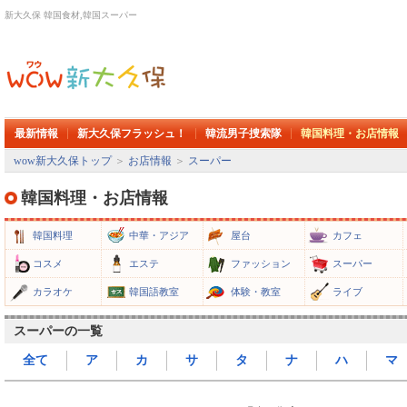
新大久保 韓国食材,韓国スーパー
最新情報
新大久保フラッシュ！
韓流男子捜索隊
韓国料理・お店情報
wow新大久保トップ
＞
お店情報
＞
スーパー
韓国料理・お店情報
韓国料理
中華・アジア
屋台
カフェ
コスメ
エステ
ファッション
スーパー
カラオケ
韓国語教室
体験・教室
ライブ
スーパーの一覧
全て
ア
カ
サ
タ
ナ
ハ
マ