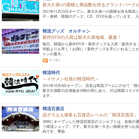
新大久保1の面積と商品数を誇るグランドパークが
2011年11月25日オープン。新大久保一の面積を誇る韓
子・食材、韓国のグッズ、CD、DVDを扱っています。 入
韓流グッズ オルチャン
新作DVDの入荷は新大久保地域、最速！
毎日、韓国から新作DVD・新作グッズを入荷・販売す
何処よりも早く！お得に！新作グッズを手にいれること
ャンの最大...
クーポン
韓流時代
～イケメン社長の韓流時代～
2011年10月4日オープン。店名は韓流ブームにのせて「
新大久保駅の左側徒歩30秒の所にあり、2Fは韓国コスメ
ます...
韓流百貨店
品ぞろえも接客も百貨店レベルの「韓流百貨店」
2009にオープンした韓流百貨店のコンセプトは、名前の
う韓流ショップ」です。新大久保一大きい面積を持つお
内です。季節...