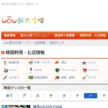
新大久保 韓国グッズ、韓流グッズ
最新情報
新大久保フラッシュ！
韓流男子捜索隊
韓国料理・お店情報
wow新大久保トップ
＞
お店情報
＞
韓流グッズ
韓国料理・お店情報
韓国料理
中華・アジア
屋台
カフェ
コスメ
エステ
ファッション
スーパー
カラオケ
韓国語教室
体験・教室
ライブ
韓流グッズの一覧
全て
ア
カ
サ
タ
ナ
ハ
マ
韓流GRAND PARK