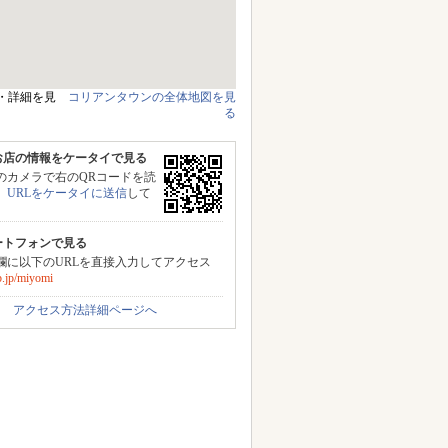
・詳細を見
コリアンタウンの全体地図を見
る
お店の情報をケータイで見る
のカメラで右のQRコードを読
、
URLをケータイに送信
して
。
ートフォンで見る
力欄に以下のURLを直接入力してアクセス
.jp/miyomi
アクセス方法詳細ページへ