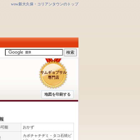
wow新大久保・コリアンタウンのトップ
サムギョプサル
専門店
地図を印刷する
報
の可能
おかず
カボチャチヂミ・タコ石焼ビ
理