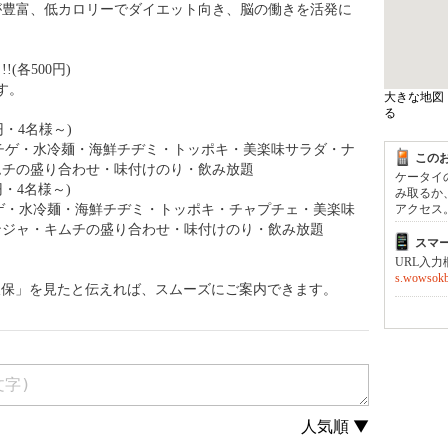
が豊富、低カロリーでダイエット向き、脳の働きを活発に
(各500円)
です。
大きな地図
る
円・4名様～)
腐チゲ・水冷麺・海鮮チヂミ・トッポキ・美楽味サラダ・ナ
この
ムチの盛り合わせ・味付けのり・飲み放題
ケータイ
円・4名様～)
み取るか
チゲ・水冷麺・海鮮チヂミ・トッポキ・チャプチェ・美楽味
アクセス
ンジャ・キムチの盛り合わせ・味付けのり・飲み放題
スマ
URL入
s.wowsokb
久保」を見たと伝えれば、スムーズにご案内できます。