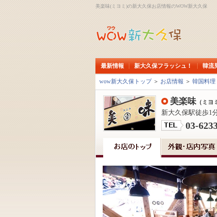
美楽味(ミヨミ)の新大久保お店情報のWOW新大久保
最新情報
新大久保フラッシュ！
韓流
wow新大久保トップ
＞
お店情報
＞
韓国料理
美楽味
（ミヨ
新大久保駅徒歩1
03-623