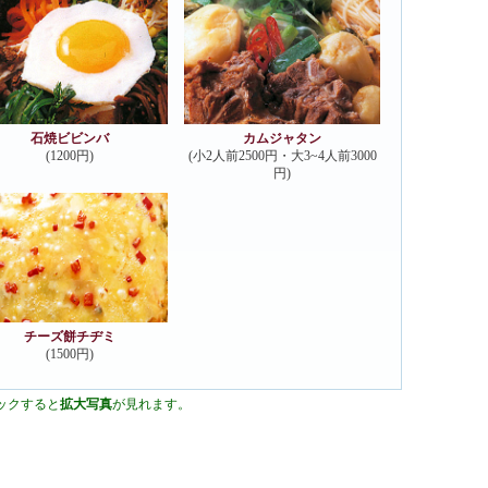
石焼ビビンバ
カムジャタン
(1200円)
(小2人前2500円・大3~4人前3000
円)
チーズ餅チヂミ
(1500円)
ックすると
拡大写真
が見れます。