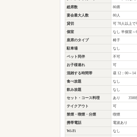
総席数
80席
宴会最大人数
80人
貸切
可 70人以上で
個室
なし 半個室～
座席のタイプ
椅子
駐車場
なし
ペット同伴
不可
お子様連れ
可
混雑する時間帯
昼 12：00～14
食べ放題
なし
飲み放題
なし
セット・コース料理
あり 3500円
テイクアウト
可
禁煙・喫煙・分煙
喫煙
携帯電話
電波あり
Wi-Fi
なし