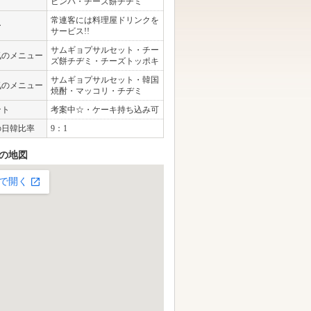
ビンバ・チーズ餅チヂミ
常連客には料理屋ドリンクを
ー
サービス!!
サムギョプサルセット・チー
気のメニュー
ズ餅チヂミ・チーズトッポキ
サムギョプサルセット・韓国
気のメニュー
焼酎・マッコリ・チヂミ
ント
考案中☆・ケーキ持ち込み可
の日韓比率
9：1
の地図