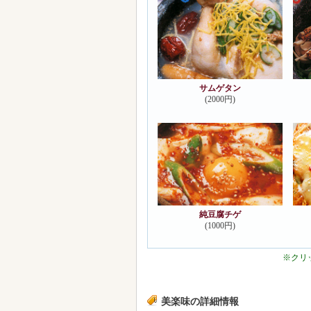
サムゲタン
(2000円)
純豆腐チゲ
(1000円)
※クリ
美楽味の詳細情報