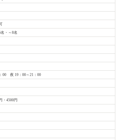
可
6名・～8名
：00 夜 19：00～21：00
・4500円