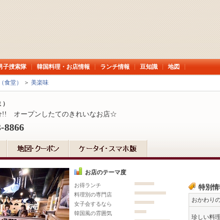
男子捜索隊
韓国料理・お店情報
ランチ情報
豆知識
地図
（食堂）
＞
美楽味
ミ）
分!! オープンしたてのきれいなお店☆
3-8866
お店のテーマ度
お得ランチ
特別情
料理別の専門店
おかわり
女子会するなら
韓国風の雰囲気
珍しい料