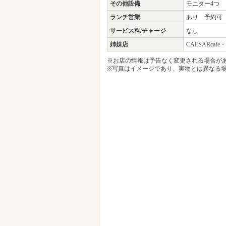
その他設備
モニター4つ
ランチ営業
あり 予約可
サービス料/チャージ
なし
姉妹店
CAESARcafe
※お店の情報は予告なく変更される場合が
※写真はイメージであり、実物とは異なる