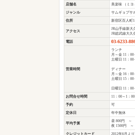
店舗名
美楽味 （ミヨ
ジャンル
サムギョプサ
住所
新宿区百人町1-
JR山手線新大
アクセス
JR総武線大久
03-6233-88
電話
ランチ
月～金 11：00
土曜日 11：00
営業時間
ディナー
月～金 16：00～
土曜日 15：00～
日曜日 11：00～
お問合せ時間
11：00～1：00
予約
可
定休日
年中無休
昼 800円 ～ 
平均予算
夜 1500円 ～
クレジットカード
2012年6月よ