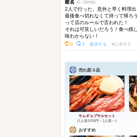
売れ筋３品
サムギョプサルセット
(1人前1050円・2人前～)
おすすめ