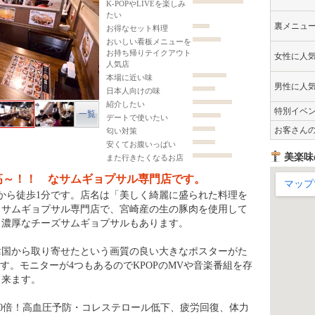
K-POPやLIVEを楽しみ
たい
裏メニュ
お得なセット料理
おいしい看板メニューを
お持ち帰りテイクアウト
女性に人
人気店
本場に近い味
男性に人
日本人向けの味
紹介したい
特別イベ
一覧
デートで使いたい
お客さん
匂い対策
安くてお腹いっぱい
美楽味
また行きたくなるお店
高～！！ なサムギョプサル専門店です。
保駅から徒歩1分です。店名は「美しく綺麗に盛られた料理を
。サムギョプサル専門店で、宮崎産の生の豚肉を使用して
! 濃厚なチーズサムギョプサルもあります。
韓国から取り寄せたという画質の良い大きなポスターがた
す。モニターが4つもあるのでKPOPのMVや音楽番組を存
出来ます。
10倍！高血圧予防・コレステロール低下、疲労回復、体力