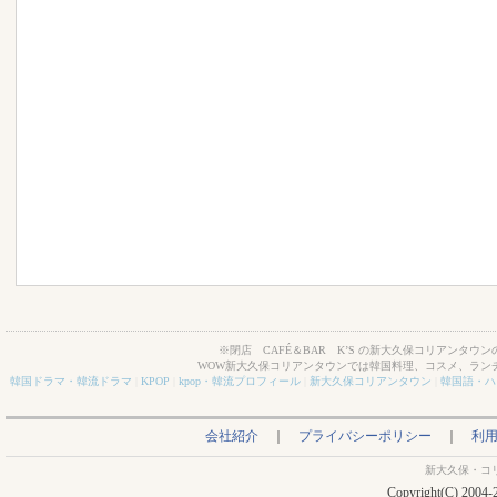
※閉店 CAFÉ＆BAR K’S の新大久保コリアンタウン
WOW新大久保コリアンタウンでは韓国料理、コスメ、ラン
韓国ドラマ・韓流ドラマ
|
KPOP
|
kpop・韓流プロフィール
|
新大久保コリアンタウン
|
韓国語・ハ
会社紹介
｜
プライバシーポリシー
｜
利
新大久保・コ
Copyright(C) 2004-