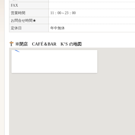
FAX
営業時間
11：00～23：00
お問合せ時間★
定休日
年中無休
※閉店 CAFÉ＆BAR K’S の地図