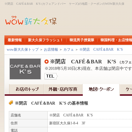
※閉店 CAFÉ＆BAR K’S (カフェアンドバー ケーズ)の地図・クーポンのWOW新大久保
最新情報
新大久保フラッシュ！
韓流男子捜索隊
韓国料理・お店情
wow新大久保トップ
＞
お店情報
＞
カフェ
＞
※閉店 CAFÉ＆BAR K’S
※閉店 CAFÉ＆BAR K’S
（カフェ
※2018年5月10日(木)現在、本店舗は閉店中で
※閉店 CAFÉ＆BAR K’S の基本情報
店舗名
※閉店 CAFÉ＆BAR K’S
住所
新宿区大久保1-8-4 3F
電話