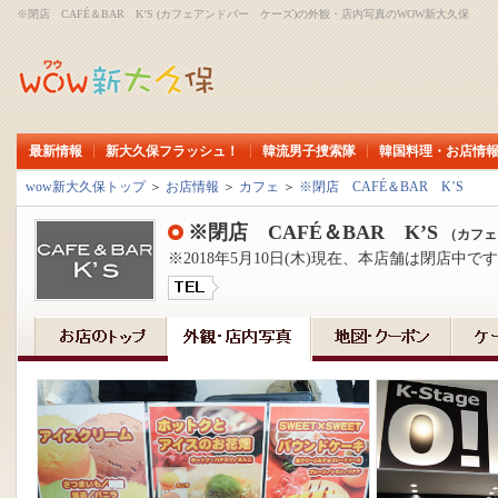
※閉店 CAFÉ＆BAR K’S (カフェアンドバー ケーズ)の外観・店内写真のWOW新大久保
最新情報
新大久保フラッシュ！
韓流男子捜索隊
韓国料理・お店情
wow新大久保トップ
＞
お店情報
＞
カフェ
＞
※閉店 CAFÉ＆BAR K’S
※閉店 CAFÉ＆BAR K’S
（カフェ
※2018年5月10日(木)現在、本店舗は閉店中で