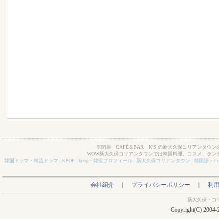
※閉店 CAFÉ＆BAR K’S の新大久保コリアンタウン
WOW新大久保コリアンタウンでは韓国料理、コスメ、ラン
韓国ドラマ・韓流ドラマ
|
KPOP
|
kpop・韓流プロフィール
|
新大久保コリアンタウン
|
韓国語・ハ
会社紹介
｜
プライバシーポリシー
｜
利
新大久保・コ
Copyright(C) 2004-