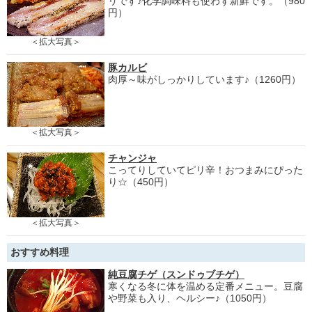
リです♪化学調味料も使わず新鮮です。（980
円）
＜拡大写真＞
豚カルビ
肉厚～味がしっかりしています♪（1260円）
＜拡大写真＞
チャンジャ
こってりしていてピリ辛！おつまみにぴった
り☆（450円）
＜拡大写真＞
おすすめ料理
純豆腐チゲ（スンドゥブチゲ）
寒くなる冬に体を温める定番メニュー。豆腐
や野菜も入り、ヘルシー♪（1050円）