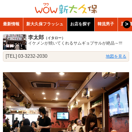
>
最新情報
新大久保フラッシュ
お店を探す
韓流男子
豆知
李太郎
（イタロー）
イケメンが焼いてくれるサムギョプサルが絶品～!!!
[TEL] 03-3232-2030
地図を見る