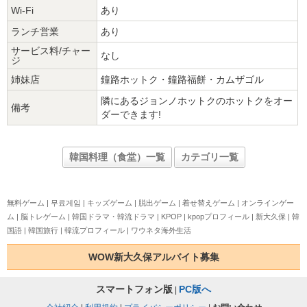
Wi-Fi
あり
ランチ営業
あり
サービス料/チャー
なし
ジ
姉妹店
鐘路ホットク・鐘路福餅・カムザゴル
隣にあるジョンノホットクのホットクをオー
備考
ダーできます!
韓国料理（食堂）一覧
カテゴリ一覧
無料ゲーム
|
무료게임
|
キッズゲーム
|
脱出ゲーム
|
着せ替えゲーム
|
オンラインゲー
ム
|
脳トレゲーム
|
韓国ドラマ・韓流ドラマ
|
KPOP
|
kpopプロフィール
|
新大久保
|
韓
国語
|
韓国旅行
|
韓流プロフィール
|
ワウネタ海外生活
WOW新大久保アルバイト募集
スマートフォン版
PC版へ
|