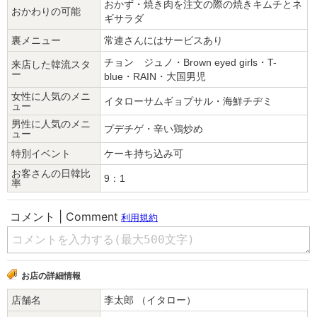
おかず・焼き肉を注文の際の焼きキムチとネ
おかわりの可能
ギサラダ
裏メニュー
常連さんにはサービスあり
チョン ジュノ・Brown eyed girls・T-
来店した韓流スタ
ー
blue・RAIN・大国男児
女性に人気のメニ
イタローサムギョプサル・海鮮チヂミ
ュー
男性に人気のメニ
プデチゲ・辛い鶏炒め
ュー
特別イベント
ケーキ持ち込み可
お客さんの日韓比
9：1
率
お店の詳細情報
店舗名
李太郎 （イタロー）