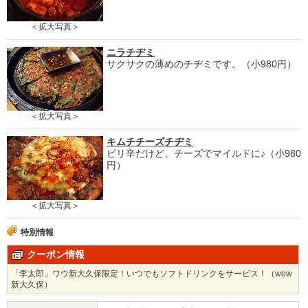
＜拡大写真＞
ニラチヂミ
サクサクの薄めのチヂミです。（小980円）
＜拡大写真＞
キムチチーズチヂミ
ピリ辛だけど、チーズでマイルドに♪（小980
円）
＜拡大写真＞
特別情報
クーポン情報
「李太郎」ワウ新大久保限定！いつでもソフトドリンクをサービス！（wow
新大久保）