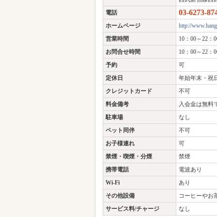
03-6273-87
電話
ホームページ
http://www.han
営業時間
10：00～22：0
お問合せ時間
10：00～22：0
予約
可
定休日
年始年末・祝
クレジットカード
不可
料金備考
入会金は無料
駐車場
なし
ペット同伴
不可
お子様連れ
可
禁煙・喫煙・分煙
禁煙
携帯電話
電波あり
Wi-Fi
あり
その他設備
コーヒーやお
サービス料/チャージ
なし