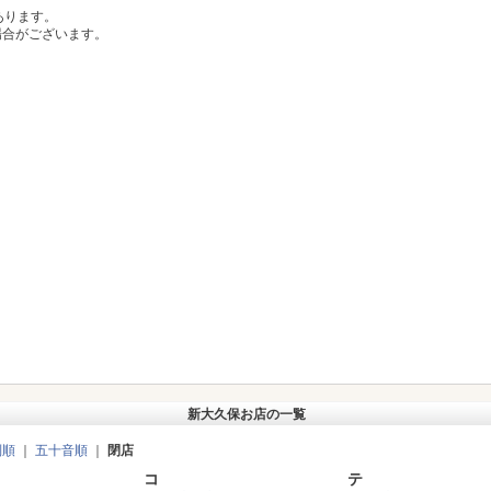
あります。
場合がございます。
新大久保お店の一覧
別順
｜
五十音順
｜
閉店
コ
テ