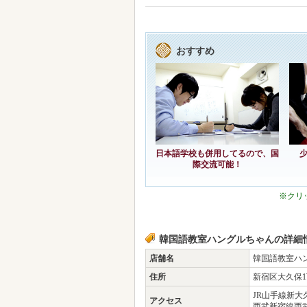
おすすめ
日本語学校も併用してるので、国
際交流可能！
※クリ
韓国語教室ハングルちゃんの詳細
店舗名
韓国語教室ハ
住所
新宿区大久保1
JR山手線新大
アクセス
西武新宿線西