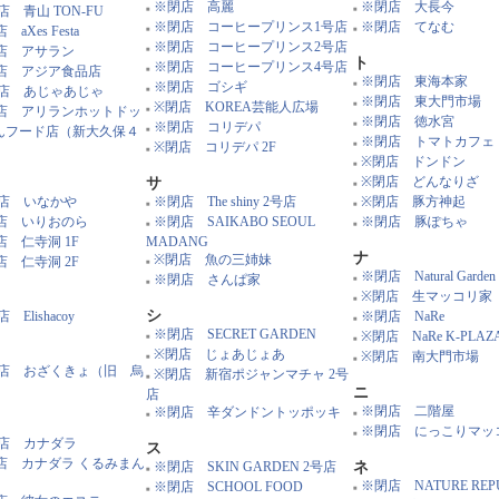
※閉店 高麗
※閉店 大長今
店 青山 TON-FU
■
■
※閉店 コーヒープリンス1号店
※閉店 てなむ
 aXes Festa
■
■
※閉店 コーヒープリンス2号店
店 アサラン
■
ト
※閉店 コーヒープリンス4号店
店 アジア食品店
■
※閉店 東海本家
※閉店 ゴシギ
■
店 あじゃあじゃ
■
※閉店 東大門市場
※閉店 KOREA芸能人広場
■
店 アリランホットドッ
■
※閉店 徳水宮
※閉店 コリデパ
■
とんフード店（新大久保４
■
※閉店 トマトカフェ
※閉店 コリデパ 2F
■
）
■
※閉店 ドンドン
■
※閉店 どんなりざ
サ
■
店 いなかや
※閉店 The shiny 2号店
※閉店 豚方神起
■
■
店 いりおのら
※閉店 SAIKABO SEOUL
※閉店 豚ぽちゃ
■
■
店 仁寺洞 1F
MADANG
ナ
※閉店 魚の三姉妹
店 仁寺洞 2F
■
※閉店 Natural Garden
※閉店 さんぱ家
■
■
※閉店 生マッコリ家
■
シ
 Elishacoy
※閉店 NaRe
■
※閉店 SECRET GARDEN
※閉店 NaRe K-PLAZ
■
■
※閉店 じょあじょあ
※閉店 南大門市場
■
■
店 おざくきょ（旧 烏
※閉店 新宿ポジャンマチャ 2号
■
）
ニ
店
※閉店 二階屋
※閉店 辛ダンドントッポッキ
■
■
※閉店 にっこりマッ
■
店 カナダラ
ス
店 カナダラ くるみまん
※閉店 SKIN GARDEN 2号店
ネ
■
う
※閉店 NATURE REPU
※閉店 SCHOOL FOOD
■
■