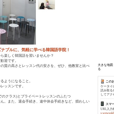
ズナブルに、気軽に学べる韓国語学院！
から楽しく韓国語を習いませんか？
大歓迎です。
大きな地図
ンの質の高さとレッスン代の安さを、ぜひ、他教室と比べ
る
せるようになること。
この
のレッスンです。
ケータイ
読み取る
してアク
でのクラス)とプライベートレッスンのふたつ
せん。また、退会手続き、途中休会手続きなど、煩わしい
スマ
URL入
s.wowsokb