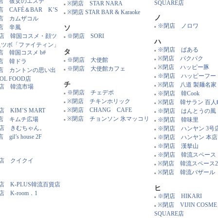
店 彼女のエステ
SQUARE店
※閉店 STAR NARA
■
店 CAFÉ＆BAR K’S
※閉店 STAR BAR & Karaoke
■
ノ
店 カムザコル
※閉店 ノロワ
店 辛風
ソ
■
店 韓国コスメ・顔ツ
※閉店 SORI
■
ハ
足ツボ「ファイティン」
※閉店 ぱある
タ
店 韓国コスメ b#
■
※閉店 パクパク
※閉店 大使館
店 韓ドラ
■
■
※閉店 ハッピー豚
※閉店 大使館カフェ
店 カントンの思い出
■
■
※閉店 ハッピーフー
OL FOOD店
■
チ
※閉店 八道 製麺名家
店 韓流市場
■
※閉店 チェデポ
※閉店 韓Cook
■
■
※閉店 チキンホリック
※閉店 韓サラン 百人
■
■
※閉店 CHANG CAFE
 KIM’S MART
※閉店 はんとうの風
■
■
※閉店 チョンソン 氷マッコリ
店 キムチ広場
※閉店 韓味里
■
■
店 きむちゃん。
※閉店 ハンヤン 3号
■
gil’s house 2F
※閉店 ハンヤン 本店
■
※閉店 漢拏山
■
※閉店 韓流スペース
■
店 クイクイ
※閉店 韓流スペース2
■
※閉店 韓流バザール
■
店 K-PLUS韓流百貨店
ヒ
 K-room．1
※閉店 HIKARI
■
※閉店 VIJIN COSME 
■
SQUARE店