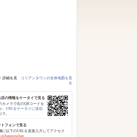
・詳細を見
コリアンタウンの全体地図を見
る
お店の情報をケータイで見る
のカメラで右のQRコードを
か、
URLをケータイに送信
セス。
ートフォンで見る
力欄に以下のURLを直接入力してアクセス
.jp/hanguruchan