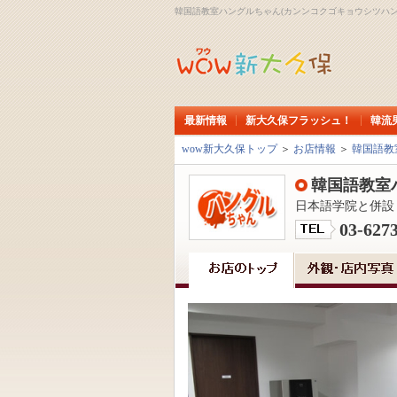
韓国語教室ハングルちゃん(カンンコクゴキョウシツハン
最新情報
新大久保フラッシュ！
韓流
wow新大久保トップ
＞
お店情報
＞
韓国語教
韓国語教室
日本語学院と併設
03-627