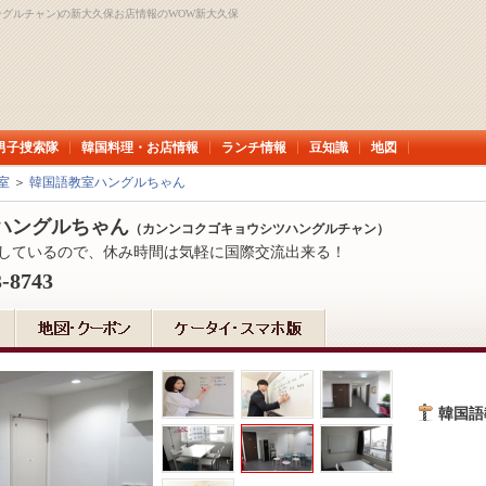
グルチャン)の新大久保お店情報のWOW新大久保
男子捜索隊
韓国料理・お店情報
ランチ情報
豆知識
地図
室
＞
韓国語教室ハングルちゃん
ハングルちゃん
（カンンコクゴキョウシツハングルチャン）
しているので、休み時間は気軽に国際交流出来る！
3-8743
韓国語