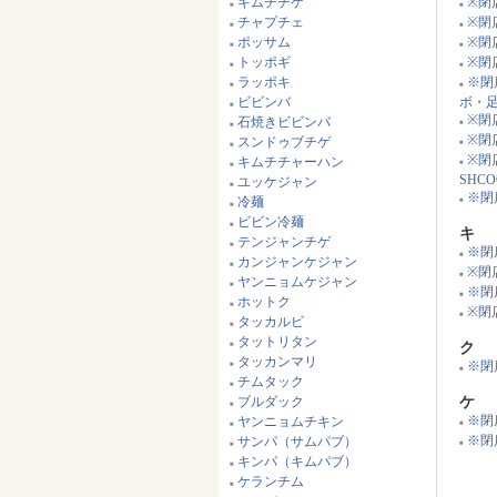
キムチチゲ
※閉
■
■
チャプチェ
※閉
■
■
ポッサム
※閉
■
■
トッポギ
※閉
■
■
ラッポキ
※閉
■
■
ビビンバ
ボ・
■
※閉
石焼きビビンバ
■
■
※閉
スンドゥブチゲ
■
■
※閉
キムチチャーハン
■
■
SHCO
ユッケジャン
■
※閉
冷麺
■
■
ビビン冷麺
■
キ
テンジャンチゲ
■
※閉店
■
カンジャンケジャン
■
※閉
■
ヤンニョムケジャン
■
※閉
■
ホットク
■
※閉店 
■
タッカルビ
■
タットリタン
ク
■
タッカンマリ
※閉
■
■
チムタック
■
ブルダック
ケ
■
※閉
ヤンニョムチキン
■
■
※閉店
サンパ（サムパブ）
■
■
キンパ（キムパブ）
■
ケランチム
■