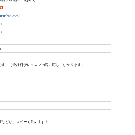
43
guruchan.com/
0
0
日
です。（登録料がレッスン内容に応じてかかります）
茶などが、ロビーで飲めます！