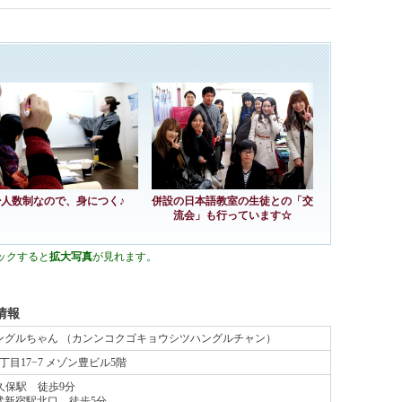
少人数制なので、身につく♪
併設の日本語教室の生徒との「交
流会」も行っています☆
ックすると
拡大写真
が見れます。
情報
ングルちゃん （カンンコクゴキョウシツハングルチャン）
丁目17−7 メゾン豊ビル5階
久保駅 徒歩9分
武新宿駅北口 徒歩5分