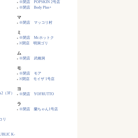
※閉店 POPSKIN 2号店
■
※閉店 Body Plus+
■
マ
※閉店 マッコリ村
■
ミ
※閉店 Mr.ホットク
■
※閉店 明洞ゴリ
■
ム
※閉店 武橋洞
■
モ
※閉店 モア
■
※閉店 モイザ 1号店
■
ヨ
A2（3F）
※閉店 YOFRUTTO
■
ラ
※閉店 蘭ちゃん1号店
■
コリ
BLIC K-