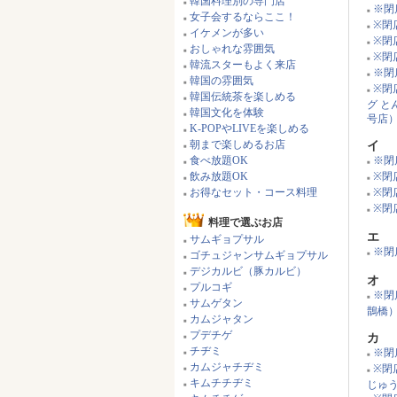
韓国料理別の専門店
■
※閉
■
女子会するならここ！
■
※閉店
■
イケメンが多い
■
※閉
■
おしゃれな雰囲気
■
※閉
■
韓流スターもよく来店
■
※閉
■
韓国の雰囲気
■
※閉
■
韓国伝統茶を楽しめる
■
グ 
韓国文化を体験
■
号店
K-POPやLIVEを楽しめる
■
朝まで楽しめるお店
イ
■
食べ放題OK
※閉
■
■
飲み放題OK
※閉
■
■
お得なセット・コース料理
※閉
■
■
※閉
■
料理で選ぶお店
エ
サムギョプサル
■
※閉店
ゴチュジャンサムギョプサル
■
■
デジカルビ（豚カルビ）
■
オ
プルコギ
■
※閉
■
サムゲタン
■
鵲橋
カムジャタン
■
プデチゲ
カ
■
チヂミ
※閉
■
■
カムジャチヂミ
※閉
■
■
キムチチヂミ
じゅ
■