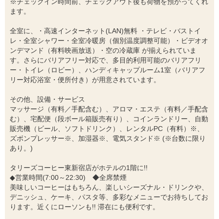
※チェックイン時間前、チェックアウト後も荷物を預かってくれ
ます。
全室に、・高速インターネット(LAN)無料 ・テレビ・バストイ
レ・全室シャワー・全室冷暖房（個別温度調整可能）・ビデオオ
ンデマンド（有料映画放送）・空の冷蔵庫 が揃えられていま
す。さらにバリアフリー対応で、多目的利用可能のバリアフリ
ー・トイレ（ロビー）、ハンディキャップルーム1室（バリアフ
リー対応浴室・便所付き）が用意されています。
その他、設備・サービス
マッサージ（有料／手配含む）、アロマ・エステ（有料／手配含
む）、宅配便（段ボール箱販売有り）、コインランドリー、自動
販売機（ビール、ソフトドリンク）、レンタルPC（有料）※、
ズボンプレッサー※、加湿器※、電気スタンド※ (※台数に限り
あり。)
タリーズコーヒー東新宿店がホテルの1階に!!
◆営業時間(7:00～22:30) ◆全席禁煙
美味しいコーヒーはもちろん、楽しいシーズナル・ドリンクや、
デニッシュ、ケーキ、パスタ等、多彩なメニューでお待ちしてお
ります。近くにローソンも!! 滞在にも便利です。