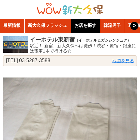
>
最新情報
新大久保フラッシュ
お店を探す
韓流男子
豆知
イーホテル東新宿
（イーホテルヒガシシンジュク）
駅近！ 新宿、新大久保へは徒歩！渋谷・原宿・銀座に
は電車1本で行ける☆
[TEL] 03-5287-3588
地図を見る