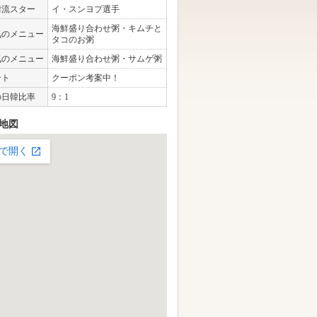
韓流スター
イ・スンヨプ選手
海鮮盛り合わせ粥・キムチと
気のメニュー
タコのお粥
気のメニュー
海鮮盛り合わせ粥・サムゲ粥
ント
クーポン考案中！
の日韓比率
9：1
地図