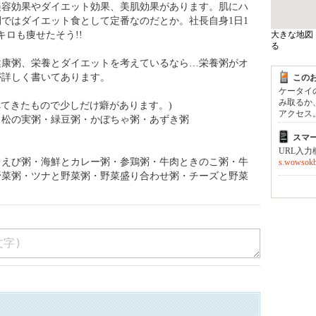
美容効果やダイエット効果、美肌効果があります。肌にハ
ではダイエット食として定番なのだとか。社長自身1日1
ロも痩せたそう!!
大きな地図
る
健康粥、栄養とダイエットを考えているなら…栄養粥がオ
が詳しく書いてあります。
この
ケータイ
み取るか
べてきたもので少しだけ癖があります。)
アクセス
・松の実粥・緑豆粥・かぼちゃ粥・あずき粥
スマ
URL入
・えび粥・海鮮とカレー粥・参鶏粥・牛肉ときのこ粥・牛
s.wowsokb
野菜粥・ツナと野菜粥・野菜盛り合わせ粥・チーズと野菜