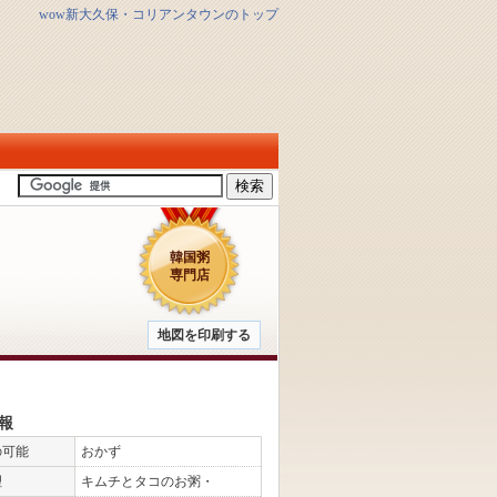
wow新大久保・コリアンタウンのトップ
韓国粥
専門店
地図を印刷する
報
の可能
おかず
理
キムチとタコのお粥・