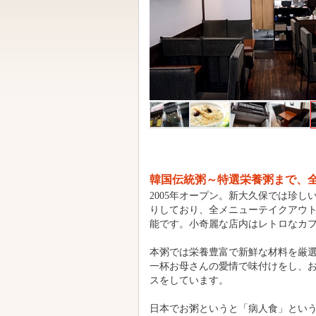
韓国伝統粥～特選栄養粥まで、
2005年オープン。新大久保では珍し
りしており、全メニューテイクアウ
能です。小奇麗な店内はレトロなカ
本粥では栄養豊富で新鮮な材料を厳
一杯お母さんの愛情で味付けをし、
スをしています。
日本でお粥というと「病人食」とい