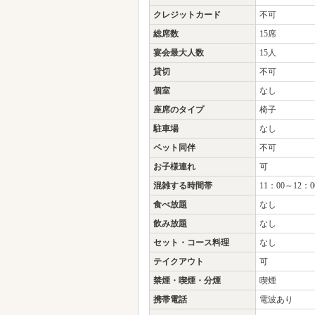
クレジットカード
不可
総席数
15席
宴会最大人数
15人
貸切
不可
個室
なし
座席のタイプ
椅子
駐車場
なし
ペット同伴
不可
お子様連れ
可
混雑する時間帯
11：00～12：0
食べ放題
なし
飲み放題
なし
セット・コース料理
なし
テイクアウト
可
禁煙・喫煙・分煙
喫煙
携帯電話
電波あり