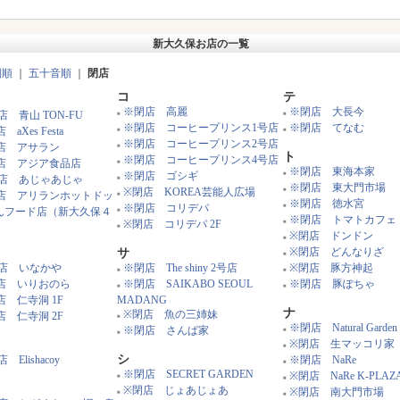
新大久保お店の一覧
別順
｜
五十音順
｜
閉店
コ
テ
※閉店 高麗
※閉店 大長今
店 青山 TON-FU
■
■
※閉店 コーヒープリンス1号店
※閉店 てなむ
 aXes Festa
■
■
※閉店 コーヒープリンス2号店
店 アサラン
■
ト
※閉店 コーヒープリンス4号店
店 アジア食品店
■
※閉店 東海本家
※閉店 ゴシギ
■
店 あじゃあじゃ
■
※閉店 東大門市場
※閉店 KOREA芸能人広場
■
店 アリランホットドッ
■
※閉店 徳水宮
※閉店 コリデパ
■
とんフード店（新大久保４
■
※閉店 トマトカフェ
※閉店 コリデパ 2F
■
）
■
※閉店 ドンドン
■
※閉店 どんなりざ
サ
■
店 いなかや
※閉店 The shiny 2号店
※閉店 豚方神起
■
■
店 いりおのら
※閉店 SAIKABO SEOUL
※閉店 豚ぽちゃ
■
■
店 仁寺洞 1F
MADANG
ナ
※閉店 魚の三姉妹
店 仁寺洞 2F
■
※閉店 Natural Garden
※閉店 さんぱ家
■
■
※閉店 生マッコリ家
■
シ
 Elishacoy
※閉店 NaRe
■
※閉店 SECRET GARDEN
※閉店 NaRe K-PLAZ
■
■
※閉店 じょあじょあ
※閉店 南大門市場
■
■