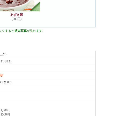
あずき粥
(900円)
ックすると
拡大写真
が見れます。
ュク）
-28 1F
98
O.21:00)
1,500円
1500円