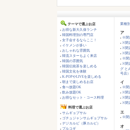
業種
テーマで選ぶお店
お得な新大久保ランチ
■
ア
韓国料理別の専門店
■
※閉
■
女子会するならここ！
■
※閉店
■
イケメンが多い
■
※閉
■
おしゃれな雰囲気
■
※閉
■
韓流スターもよく来店
■
※閉
■
韓国の雰囲気
■
※閉
■
韓国伝統茶を楽しめる
■
グ 
韓国文化を体験
■
号店
K-POPやLIVEを楽しめる
■
朝まで楽しめるお店
イ
■
食べ放題OK
※閉
■
■
飲み放題OK
※閉
■
■
お得なセット・コース料理
※閉
■
■
※閉
■
料理で選ぶお店
エ
サムギョプサル
■
※閉店
ゴチュジャンサムギョプサル
■
■
デジカルビ（豚カルビ）
■
オ
プルコギ
■