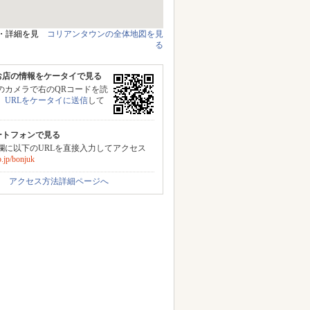
・詳細を見
コリアンタウンの全体地図を見
る
お店の情報をケータイで見る
のカメラで右のQRコードを読
、
URLをケータイに送信
して
。
ートフォンで見る
力欄に以下のURLを直接入力してアクセス
.jp/bonjuk
アクセス方法詳細ページへ