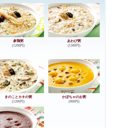
参鶏粥
あわび粥
(1200円)
(1500円)
きのことカキの粥
かぼちゃのお粥
(1200円)
(900円)