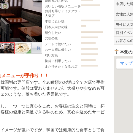
韓国風の雰囲気
来店した
おいしい看板メニューを
お持ち帰りテイクアウト
女性に人
人気店
本場に近い味
男性に人
日本人向けの味
特別イベ
紹介したい
穴場の店
お客さん
デートで使いたい
一覧
お一人様に優しい
本粥の
匂い対策
接待に利用したい
また行きたくなるお店
全メニューが手作り！！
い韓国粥の専門店です。全20種類のお粥は全てお店で手作
ト可能です。値段は変わりませんが、大盛りや少なめも可
フェのような、落ち着いた雰囲気です。
選し、一つ一つに真心をこめ、お客様の注文と同時に一杯
お客様の健康と満足できる味のため、真心を込めたサービ
うイメージが強いですが、韓国では健康的な食事として食