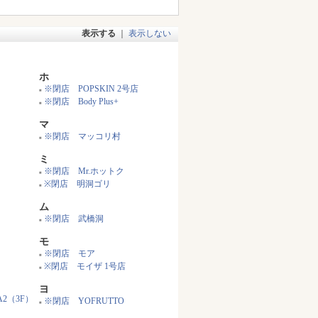
表示する
｜
表示しない
ホ
※閉店 POPSKIN 2号店
■
※閉店 Body Plus+
■
マ
※閉店 マッコリ村
■
ミ
※閉店 Mr.ホットク
■
※閉店 明洞ゴリ
■
ム
※閉店 武橋洞
■
モ
※閉店 モア
■
※閉店 モイザ 1号店
■
ヨ
A2（3F）
※閉店 YOFRUTTO
■