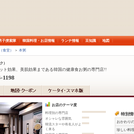
男子捜索隊
韓国料理・お店情報
ランチ情報
豆知識
地図
（食堂）
＞
本粥
ク）
ット効果、美肌効果まである韓国の健康食お粥の専門店!!
4-1198
お店のテーマ度
料理別の専門店
特別情
オシャレな雰囲気
おかわり
韓流スターや有名人がよ
く来る
珍しい料