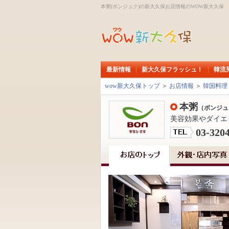
本粥(ボンジュク)の新大久保お店情報のWOW新大久保
最新情報
新大久保フラッシュ！
韓流
wow新大久保トップ
＞
お店情報
＞
韓国料理
本粥
（ボンジュ
美容効果やダイエ
03-320