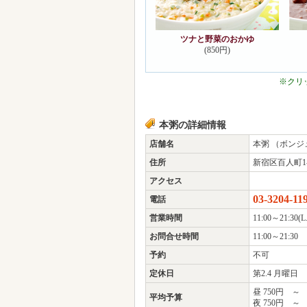
ツナと野菜のおかゆ
(850円)
※クリ
本粥の詳細情報
店舗名
本粥 （ボンジ
住所
新宿区百人町1-11
アクセス
03-3204-11
電話
営業時間
11:00～21:30(L.
お問合せ時間
11:00～21:30
予約
不可
定休日
第2.4 月曜日
昼 750円 ～ 
平均予算
夜 750円 ～ 