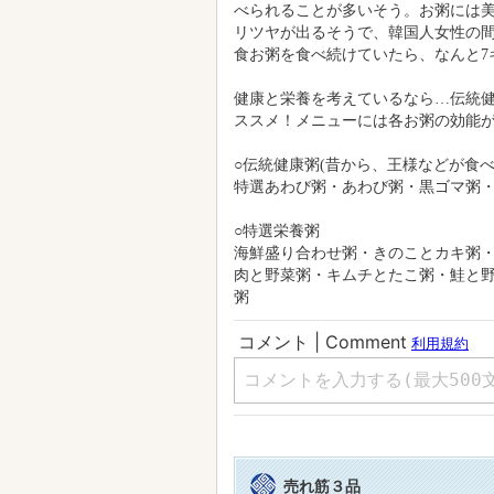
べられることが多いそう。お粥には
リツヤが出るそうで、韓国人女性の間
食お粥を食べ続けていたら、なんと7キ
健康と栄養を考えているなら…伝統
ススメ！メニューには各お粥の効能
○伝統健康粥(昔から、王様などが食
特選あわび粥・あわび粥・黒ゴマ粥
○特選栄養粥
海鮮盛り合わせ粥・きのことカキ粥
肉と野菜粥・キムチとたこ粥・鮭と
粥
売れ筋３品