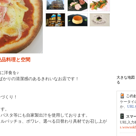
大きな地図
る
絶品料理と空間
この
に洋食を♪
ケータイ
たばかりの清潔感のあるきれいなお店です！
か、
UR
スマ
URL入
手づくり！
s.wowsokb.