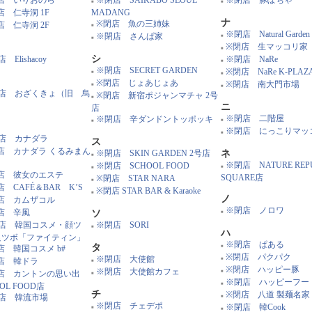
※閉店 徳水宮
※閉店 コリデパ
■
とんフード店（新大久保４
■
※閉店 トマトカフェ
※閉店 コリデパ 2F
■
）
■
※閉店 ドンドン
■
※閉店 どんなりざ
サ
■
店 いなかや
※閉店 The shiny 2号店
※閉店 豚方神起
■
■
店 いりおのら
※閉店 SAIKABO SEOUL
※閉店 豚ぽちゃ
■
■
店 仁寺洞 1F
MADANG
ナ
※閉店 魚の三姉妹
店 仁寺洞 2F
■
※閉店 Natural Garden
※閉店 さんぱ家
■
■
※閉店 生マッコリ家
■
シ
 Elishacoy
※閉店 NaRe
■
※閉店 SECRET GARDEN
※閉店 NaRe K-PLAZ
■
■
※閉店 じょあじょあ
※閉店 南大門市場
■
■
店 おざくきょ（旧 烏
※閉店 新宿ポジャンマチャ 2号
■
）
ニ
店
※閉店 二階屋
※閉店 辛ダンドントッポッキ
■
■
※閉店 にっこりマッ
■
店 カナダラ
ス
店 カナダラ くるみまん
※閉店 SKIN GARDEN 2号店
ネ
■
う
※閉店 NATURE REPU
※閉店 SCHOOL FOOD
■
■
店 彼女のエステ
SQUARE店
※閉店 STAR NARA
■
店 CAFÉ＆BAR K’S
※閉店 STAR BAR & Karaoke
■
ノ
店 カムザコル
※閉店 ノロワ
店 辛風
ソ
■
店 韓国コスメ・顔ツ
※閉店 SORI
■
ハ
足ツボ「ファイティン」
※閉店 ぱある
タ
■