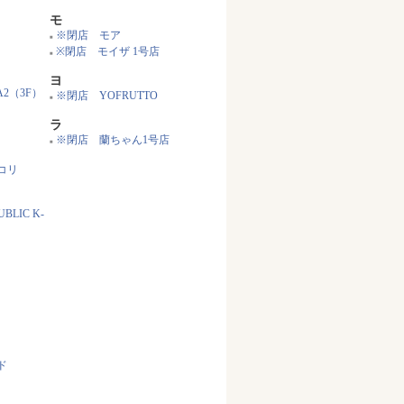
※閉店 Mr.ホットク
■
※閉店 明洞ゴリ
■
ム
※閉店 武橋洞
■
モ
※閉店 モア
■
※閉店 モイザ 1号店
■
ヨ
A2（3F）
※閉店 YOFRUTTO
■
ラ
※閉店 蘭ちゃん1号店
■
コリ
BLIC K-