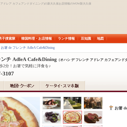
 デ フレンチ アドレア カフェアンドダイニング)の新大久保お店情報のWOW新大久保
男子捜索隊
韓国料理・お店情報
ランチ情報
豆知識
地図
＞
お箸 de フレンチ AdleA Cafe&Dining
チ AdleA Cafe&Dining
（オハシ デ フレンチ アドレア カフェアンド
歩2分！お箸で気軽に洋食を♪
7-3107
お箸 d