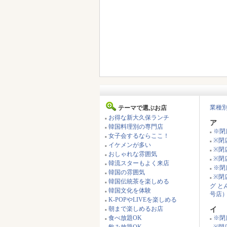
業種
テーマで選ぶお店
お得な新大久保ランチ
■
ア
韓国料理別の専門店
■
※閉
■
女子会するならここ！
■
※閉店
■
イケメンが多い
■
※閉
■
おしゃれな雰囲気
■
※閉
■
韓流スターもよく来店
■
※閉
■
韓国の雰囲気
■
※閉
■