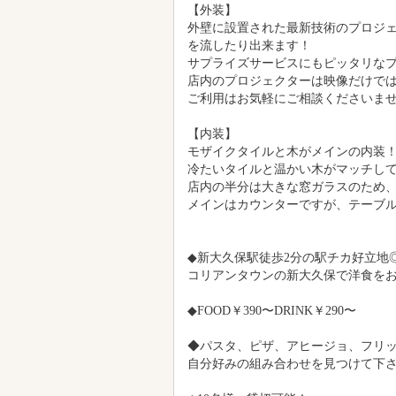
肉や魚の出汁を取る所から作ってい
もちろん肉料理、魚料理だけではな
築地より仕入れている新鮮な魚介を
り下さい。
【外装】
外壁に設置された最新技術のプロジェ
を流したり出来ます！
サプライズサービスにもピッタリなプ
店内のプロジェクターは映像だけで
ご利用はお気軽にご相談くださいま
【内装】
モザイクタイルと木がメインの内装
冷たいタイルと温かい木がマッチし
店内の半分は大きな窓ガラスのため
メインはカウンターですが、テーブ
◆新大久保駅徒歩2分の駅チカ好立地
コリアンタウンの新大久保で洋食をお
◆FOOD￥390〜DRINK￥290〜