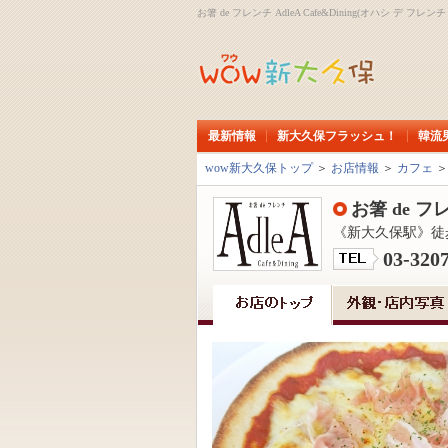
お箸 de フレンチ AdleA Cafe&Dining(オハシ
最新情報
新大久保フラッシュ！
韓流
wow新大久保トップ
＞
お店情報
＞
カフェ
お箸 de フレン
《新大久保駅》徒
03-320