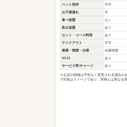
貸切
可 制定保障30,
個室
なし
座席のタイプ
カウンター、
駐車場
なし
ペット同伴
不可
お子様連れ
可
食べ放題
なし
飲み放題
あり
セット・コース料理
あり
テイクアウト
不可
禁煙・喫煙・分煙
全面喫煙
Wi-Fi
あり
サービス料/チャージ
あり
※お店の情報は予告なく変更される場合が
※写真はイメージであり、実物とは異なる