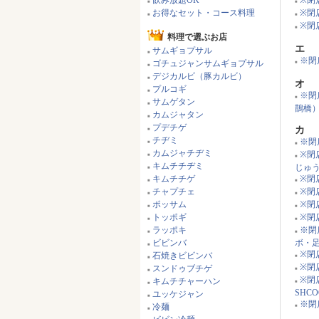
韓国伝統茶を楽しめる
■
グ 
韓国文化を体験
■
号店
K-POPやLIVEを楽しめる
■
朝まで楽しめるお店
イ
■
食べ放題OK
※閉
■
■
飲み放題OK
※閉
■
■
お得なセット・コース料理
※閉
■
■
※閉
■
料理で選ぶお店
エ
サムギョプサル
■
※閉店
ゴチュジャンサムギョプサル
■
■
デジカルビ（豚カルビ）
■
オ
プルコギ
■
※閉
■
サムゲタン
■
鵲橋
カムジャタン
■
プデチゲ
カ
■
チヂミ
※閉
■
■
カムジャチヂミ
※閉
■
■
キムチチヂミ
じゅ
■
キムチチゲ
※閉
■
■
チャプチェ
※閉
■
■
ポッサム
※閉
■
■
トッポギ
※閉
■
■
ラッポキ
※閉
■
■
ビビンバ
ボ・
■