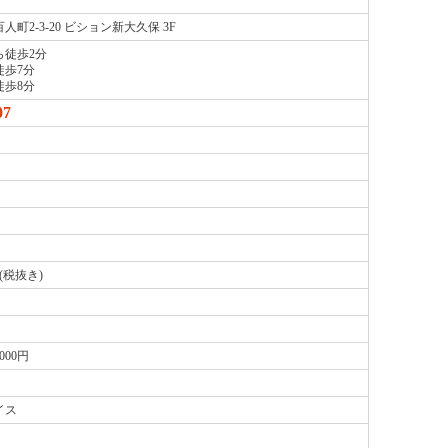
iningの詳細情報
チ AdleA Cafe&Dining （オハシ デ フレンチ アドレア カフェアンド
町2-3-20 ビション新大久保 3F
ら徒歩2分
徒歩7分
徒歩8分
07
(税抜き)