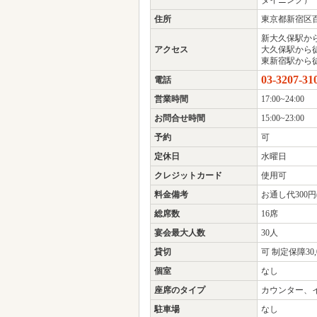
お箸 de フレンチ AdleA Cafe&D
お箸 de フレン
店舗名
ダイニング）
住所
東京都新宿区百人
新大久保駅か
アクセス
大久保駅から
東新宿駅から
03-3207-31
電話
営業時間
17:00~24:00
お問合せ時間
15:00~23:00
予約
可
定休日
水曜日
クレジットカード
使用可
料金備考
お通し代300円
総席数
16席
宴会最大人数
30人