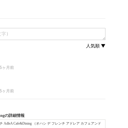
べるSelf Selection System!!
さい！