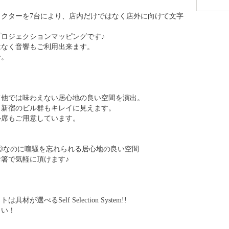
ます。
くパスタ等にも自家製出汁を使用しております。
カルパッチョ、ポワレ、選べる日替わり具材でお召し上が
クターを7台により、店内だけではなく店外に向けて文字
ロジェクションマッピングです♪
はなく音響もご利用出来ます。
せ。
！
て他では味わえない居心地の良い空間を演出。
、新宿のビル群もキレイに見えます。
ル席もご用意しています。
◎なのに喧騒を忘れられる居心地の良い空間
箸で気軽に頂けます♪