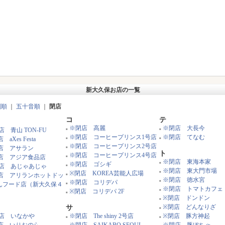
新大久保お店の一覧
別順
｜
五十音順
｜
閉店
コ
テ
※閉店 高麗
※閉店 大長今
店 青山 TON-FU
■
■
※閉店 コーヒープリンス1号店
※閉店 てなむ
 aXes Festa
■
■
※閉店 コーヒープリンス2号店
店 アサラン
■
ト
※閉店 コーヒープリンス4号店
店 アジア食品店
■
※閉店 東海本家
※閉店 ゴシギ
■
店 あじゃあじゃ
■
※閉店 東大門市場
※閉店 KOREA芸能人広場
■
店 アリランホットドッ
■