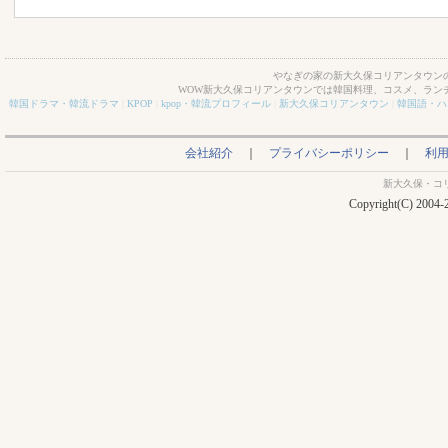
やなぎの家の新大久保コリアンタウンの
WOW新大久保コリアンタウンでは韓国料理、コスメ、ラン
韓国ドラマ・韓流ドラマ
|
KPOP
|
kpop・韓流プロフィール
|
新大久保コリアンタウン
|
韓国語・ハ
会社紹介
｜
プライバシーポリシー
｜
利
新大久保・コ
Copyright(C) 2004-