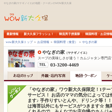
やなぎの家(ヤナギノイエ)の地図・クーポンのWOW新大久保
最新情報
新大久保フラッシュ！
韓流男子捜索隊
韓国料理・お店情
wow新大久保トップ
＞
お店情報
＞
韓国料理（食堂）
＞
やなぎの家
やなぎの家
（ヤナギノイエ）
スープの美味しさが違う！カムジャタン専門店
03-3200-4469
「やなぎの家」ワウ新大久保限定！1テー
サービス！ お店のママの気分によっては
ます♪ 手作りすいとんや、ドリンク等！！
は海苔以外にもサービスがつきます☆ 無
くれるので、みんなでお店自慢のカムジャ