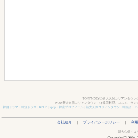
TONYMOLYの新大久保コリアンタウン
WOW新大久保コリアンタウンでは韓国料理、コスメ、ラン
韓国ドラマ・韓流ドラマ
|
KPOP
|
kpop・韓流プロフィール
|
新大久保コリアンタウン
|
韓国語・ハ
会社紹介
｜
プライバシーポリシー
｜
利
新大久保・コ