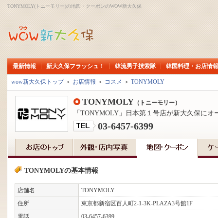
TONYMOLY(トニーモリー)の地図・クーポンのWOW新大久保
最新情報
新大久保フラッシュ！
韓流男子捜索隊
韓国料理・お店情
wow新大久保トップ
＞
お店情報
＞
コスメ
＞
TONYMOLY
TONYMOLY
（トニーモリー）
「TONYMOLY」日本第１号店が新大久保にオー
03-6457-6399
TONYMOLYの基本情報
店舗名
TONYMOLY
住所
東京都新宿区百人町2-1-3K-PLAZA3号館1F
電話
03-6457-6399