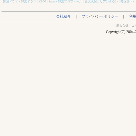
韓国ドラマ・韓流ドラマ
|
KPOP
|
kpop・韓流プロフィール
|
新大久保コリアンタウン
|
韓国語・ハ
会社紹介
｜
プライバシーポリシー
｜
利
新大久保・コ
Copyright(C) 2004-