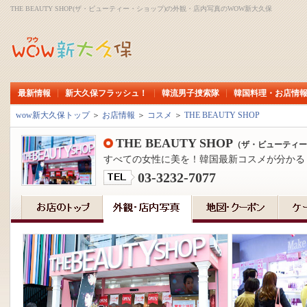
THE BEAUTY SHOP(ザ・ビューティー・ショップ)の外観・店内写真のWOW新大久保
最新情報
新大久保フラッシュ！
韓流男子捜索隊
韓国料理・お店情
wow新大久保トップ
＞
お店情報
＞
コスメ
＞
THE BEAUTY SHOP
THE BEAUTY SHOP
（ザ・ビューティー
すべての女性に美を！韓国最新コスメが分かる
03-3232-7077