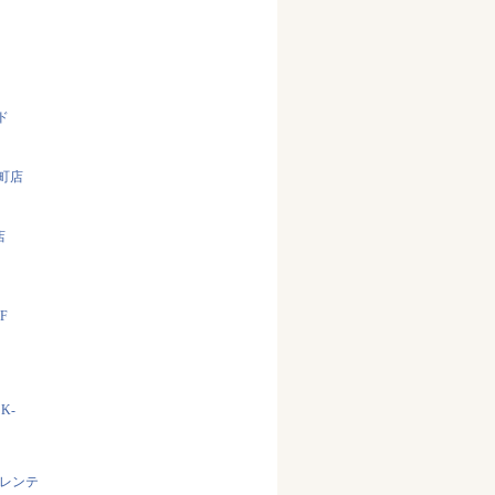
ド
町店
店
F
K-
 レンテ