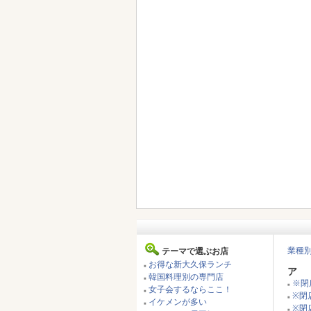
業種
テーマで選ぶお店
お得な新大久保ランチ
■
ア
韓国料理別の専門店
■
※閉
■
女子会するならここ！
■
※閉店
■
イケメンが多い
■
※閉
■