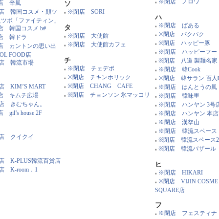
※閉店 ノロワ
店 辛風
ソ
■
店 韓国コスメ・顔ツ
※閉店 SORI
■
ハ
足ツボ「ファイティン」
※閉店 ぱある
タ
店 韓国コスメ b#
■
※閉店 パクパク
※閉店 大使館
店 韓ドラ
■
■
※閉店 ハッピー豚
※閉店 大使館カフェ
店 カントンの思い出
■
■
※閉店 ハッピーフー
OL FOOD店
■
チ
※閉店 八道 製麺名家
店 韓流市場
■
※閉店 チェデポ
※閉店 韓Cook
■
■
※閉店 チキンホリック
※閉店 韓サラン 百人
■
■
※閉店 CHANG CAFE
 KIM’S MART
※閉店 はんとうの風
■
■
※閉店 チョンソン 氷マッコリ
店 キムチ広場
※閉店 韓味里
■
■
店 きむちゃん。
※閉店 ハンヤン 3号
■
gil’s house 2F
※閉店 ハンヤン 本店
■
※閉店 漢拏山
■
※閉店 韓流スペース
■
店 クイクイ
※閉店 韓流スペース2
■
※閉店 韓流バザール
■
店 K-PLUS韓流百貨店
ヒ
 K-room．1
※閉店 HIKARI
■
※閉店 VIJIN COSME 
■
SQUARE店
フ
※閉店 フェスティナ
■