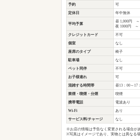
予約
可
定休日
年中無休
昼 1,000円 ～
平均予算
夜 1000円 ～
クレジットカード
不可
個室
なし
座席のタイプ
椅子
駐車場
なし
ペット同伴
不可
お子様連れ
可
混雑する時間帯
昼13：00～17
禁煙・喫煙・分煙
喫煙
携帯電話
電波あり
Wi-Fi
あり
サービス料/チャージ
なし
※お店の情報は予告なく変更される場合が
※写真はイメージであり、実物とは異なる