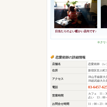
日当たりのよい暖かい店内です♪
※クリ
恋愛術師の詳細情報
店舗名
恋愛術師 （
住所
新宿区百人町2-3
JR山手線新大
アクセス
JR総武線大久
03-6457-62
電話
カフェ 11：3
営業時間
占い 13：00～
お問合せ時間
11：00～23：0