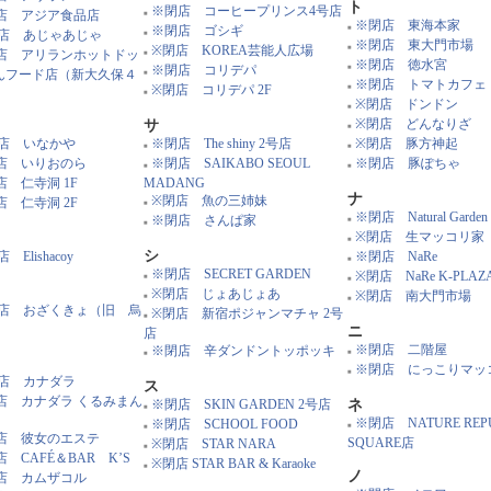
ト
※閉店 コーヒープリンス4号店
店 アジア食品店
■
※閉店 東海本家
※閉店 ゴシギ
■
店 あじゃあじゃ
■
※閉店 東大門市場
※閉店 KOREA芸能人広場
■
店 アリランホットドッ
■
※閉店 徳水宮
※閉店 コリデパ
■
とんフード店（新大久保４
■
※閉店 トマトカフェ
※閉店 コリデパ 2F
■
）
■
※閉店 ドンドン
■
※閉店 どんなりざ
サ
■
店 いなかや
※閉店 The shiny 2号店
※閉店 豚方神起
■
■
店 いりおのら
※閉店 SAIKABO SEOUL
※閉店 豚ぽちゃ
■
■
店 仁寺洞 1F
MADANG
ナ
※閉店 魚の三姉妹
店 仁寺洞 2F
■
※閉店 Natural Garden
※閉店 さんぱ家
■
■
※閉店 生マッコリ家
■
シ
 Elishacoy
※閉店 NaRe
■
※閉店 SECRET GARDEN
※閉店 NaRe K-PLAZ
■
■
※閉店 じょあじょあ
※閉店 南大門市場
■
■
店 おざくきょ（旧 烏
※閉店 新宿ポジャンマチャ 2号
■
）
ニ
店
※閉店 二階屋
※閉店 辛ダンドントッポッキ
■
■
※閉店 にっこりマッ
■
店 カナダラ
ス
店 カナダラ くるみまん
※閉店 SKIN GARDEN 2号店
ネ
■
う
※閉店 NATURE REPU
※閉店 SCHOOL FOOD
■
■
店 彼女のエステ
SQUARE店
※閉店 STAR NARA
■
店 CAFÉ＆BAR K’S
※閉店 STAR BAR & Karaoke
■
ノ
店 カムザコル