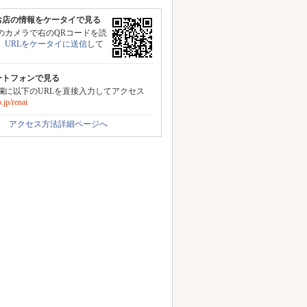
お店の情報をケータイで見る
のカメラで右のQRコードを読
、
URLをケータイに送信
して
。
ートフォンで見る
力欄に以下のURLを直接入力してアクセス
jp/renai
アクセス方法詳細ページへ