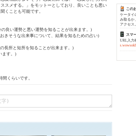
オススメする。」をモットーとしており、良いことも悪い
この
に聞くことも可能です。
ケータイ
み取るか
アクセス
で自分の良い運勢と悪い運勢を知ることが出来ます。)
スマ
間におきそうな出来事について、結果を知るための占い)
URL入
s.wowsokb.
相手の長所と短所を知ることが出来ます。)
います。)
1時間くらいです。