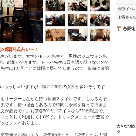
特別イベ
お客さん
恋愛術
の韓国式占い～♪
の先生がいます。女性のドーハ先生と、男性のジュウォン先
相、顔相ができます。ドーハ先生は日本語が話せないので
先生は1カ月ごとに韓国に帰ってしまうので、事前に確認
でいらっしゃいますが、特に2.30代の女性が多いそうです。
茶をオーダーしながら待つ韓国スタイルです。もちろん予
丈夫です。待つ場合もあるので時間に余裕を持って行きま
が必要です。お茶各500円、アイスなら550円程度で、
フェとして利用してもOKで、ドリンクメニューが豊富で
パッピンスがあります。
大きな地図
る
ど恋愛相談が多いそう。恋愛術師では、「恋愛したら人間