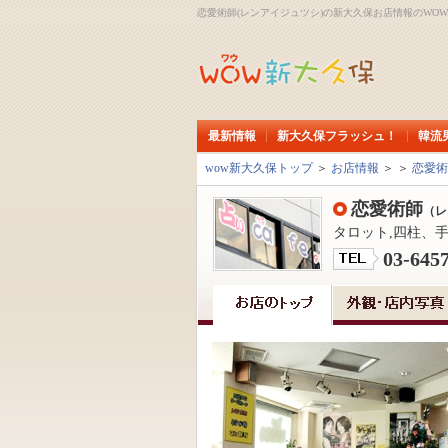
恋愛術師(レンアイジュツシ)の新大久保お店情報のWO
最新情報
新大久保フラッシュ！
韓流
wow新大久保トップ
＞
お店情報
＞
＞
恋愛術
恋愛術師
（レ
タロット,四柱、
03-645