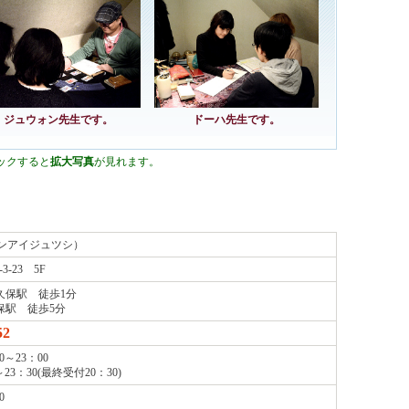
ジュウォン先生です。
ドーハ先生です。
ックすると
拡大写真
が見れます。
レンアイジュツシ）
-23 5F
久保駅 徒歩1分
保駅 徒歩5分
52
0～23：00
23：30(最終受付20：30)
0