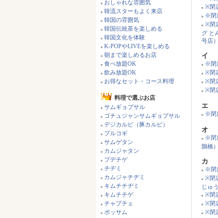
おしゃれな雰囲気
■
※閉
■
韓流スターもよく来店
■
※閉
■
韓国の雰囲気
■
※閉
■
韓国伝統茶を楽しめる
■
グ 
韓国文化を体験
■
号店
K-POPやLIVEを楽しめる
■
朝まで楽しめるお店
イ
■
食べ放題OK
※閉
■
■
飲み放題OK
※閉
■
■
お得なセット・コース料理
※閉
■
■
※閉
■
料理で選ぶお店
エ
サムギョプサル
■
※閉店
ゴチュジャンサムギョプサル
■
■
デジカルビ（豚カルビ）
■
オ
プルコギ
■
※閉
■
サムゲタン
■
鵲橋
カムジャタン
■
プデチゲ
カ
■
チヂミ
※閉
■
■
カムジャチヂミ
※閉
■
■
キムチチヂミ
じゅ
■
キムチチゲ
※閉
■
■
チャプチェ
※閉
■
■
ポッサム
※閉
■
■