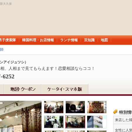
W新大久保
男子捜索隊
韓国料理・お店情報
ランチ情報
豆知識
地図
師
ンアイジュツシ）
手相、人相まで見てもらえます！恋愛相談ならココ！
7-6252
特別情
来店した
女性に人