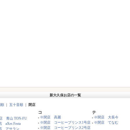
新大久保お店の一覧
別順
｜
五十音順
｜
閉店
コ
テ
※閉店 高麗
※閉店 大長今
店 青山 TON-FU
■
■
※閉店 コーヒープリンス1号店
※閉店 てなむ
 aXes Festa
■
■
※閉店 コーヒープリンス2号店
店 アサラン
■