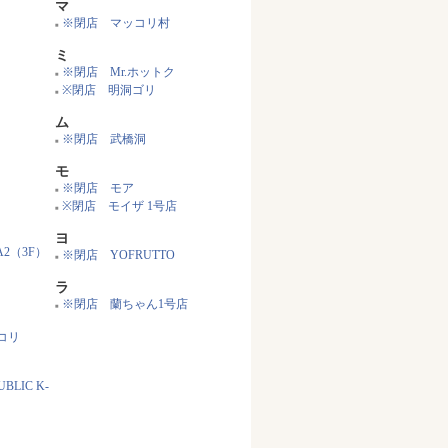
マ
※閉店 マッコリ村
■
ミ
※閉店 Mr.ホットク
■
※閉店 明洞ゴリ
■
ム
※閉店 武橋洞
■
モ
※閉店 モア
■
※閉店 モイザ 1号店
■
ヨ
A2（3F）
※閉店 YOFRUTTO
■
ラ
※閉店 蘭ちゃん1号店
■
コリ
BLIC K-