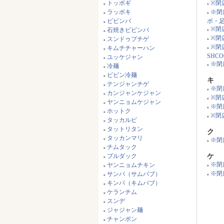
トッポギ
※閉
■
■
ラッポキ
※閉
■
■
ビビンバ
ボ・
■
※閉
石焼きビビンバ
■
■
※閉
スンドゥブチゲ
■
■
※閉
キムチチャーハン
■
■
SHCO
ユッケジャン
■
※閉
冷麺
■
■
ビビン冷麺
■
キ
テンジャンチゲ
■
※閉店
■
カンジャンケジャン
■
※閉
■
ヤンニョムケジャン
■
※閉
■
ホットク
■
※閉店 
■
タッカルビ
■
タットリタン
ク
■
タッカンマリ
※閉
■
■
チムタック
■
ブルダック
ケ
■
※閉
ヤンニョムチキン
■
■
※閉店
サンパ（サムパブ）
■
■
キンパ（キムパブ）
■
ケランチム
■
スンデ
■
ジャジャン麺
■
チャンポン
■