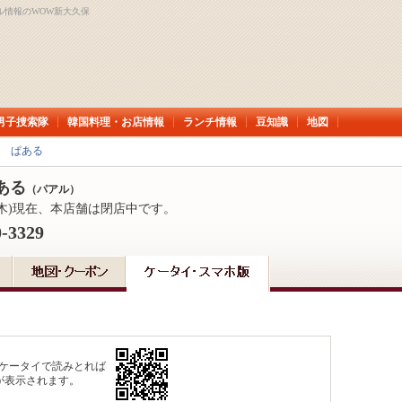
ル情報のWOW新大久保
男子捜索隊
韓国料理・お店情報
ランチ情報
豆知識
地図
 ぱある
ある
（パアル）
0日(木)現在、本店舗は閉店中です。
0-3329
応ケータイで読みとれば
が表示されます。