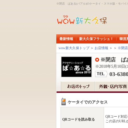
※閉店 ぱある(パアル)のケータイ・スマホ版・モバイ
最新情報
新大久保フラッシュ！
韓流
wow新大久保トップ
＞
お店情報
＞
＞
※閉店
※閉店 ぱ
※2018年5月1
03-638
ケータイでのアクセス
QRコード対
QRコードを読み取る
この店のURL