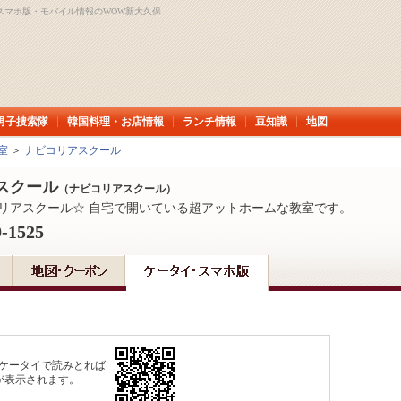
スマホ版・モバイル情報のWOW新大久保
男子捜索隊
韓国料理・お店情報
ランチ情報
豆知識
地図
室
＞
ナビコリアスクール
スクール
（ナビコリアスクール）
リアスクール☆ 自宅で開いている超アットホームな教室です。
9-1525
応ケータイで読みとれば
が表示されます。