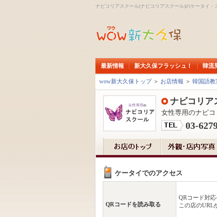
ナビコリアスクール(ナビコリアスクール)のケータイ・
最新情報
新大久保フラッシュ！
韓流
wow新大久保トップ
＞
お店情報
＞
韓国語教
ナビコリア
女性専用のナビコ
03-627
ケータイでのアクセス
QRコード対
QRコードを読み取る
この店のURL