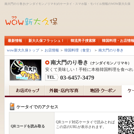
南大門のり巻き(ナンダイモンノリマキ)のケータイ・スマホ版・モバイル情報のWOW新大久保
最新情報
新大久保フラッシュ！
韓流男子捜索隊
韓国料理・お店情
wow新大久保トップ
＞
お店情報
＞
韓国料理（食堂）
＞
南大門のり巻き
南大門のり巻き
（ナンダイモンノリマキ）
安くて美味しい！手軽に本格韓国料理を食べれ
03-6457-3479
ケータイでのアクセス
QRコード対応ケータイで読みとれば
QRコードを読み取る
この店のURLが表示されます。