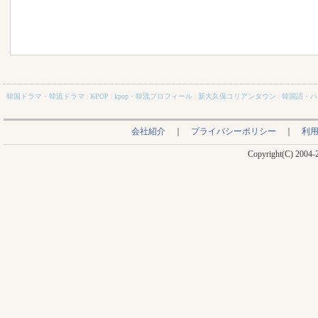
韓国ドラマ・韓流ドラマ
|
KPOP
|
kpop・韓流プロフィール
|
新大久保コリアンタウン
|
韓国語・ハ
会社紹介
｜
プライバシーポリシー
｜
利
Copyright(C) 2004-